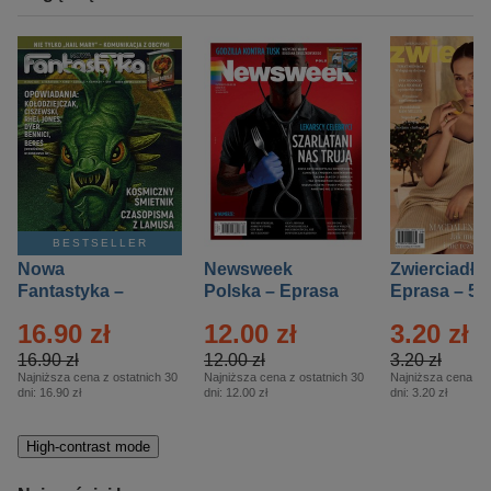
BESTSELLER
Nowa
Newsweek
Zwierciadło
Fantastyka –
Polska – Eprasa
Eprasa – 5/
Eprasa – 5/2026
– 13/2026
16.90 zł
12.00 zł
3.20 zł
16.90 zł
12.00 zł
3.20 zł
Najniższa cena z ostatnich 30
Najniższa cena z ostatnich 30
Najniższa cena z o
dni:
16.90 zł
dni:
12.00 zł
dni:
3.20 zł
High-contrast mode