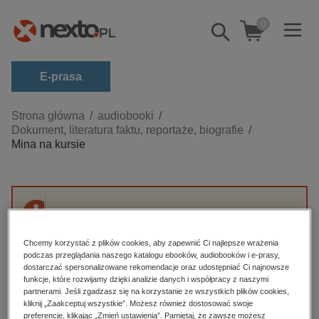
0
Pokaż/schowaj
wyszukiwarkę
E-prasa
Kategorie
Strona główna
audiobooki
Dokument, literatura faktu, reportaże, biografie
Zobacz wszystkie E-prasa
Mina na kursie
budownictwo, aranżacja wnętrz
biznesowe, branżowe, gospodarka
darmowe wydania
Przepraszamy, ale produkt „Mina na kursie”
dzienniki
nie jest dostępny.
Chcemy korzystać z plików cookies, aby zapewnić Ci najlepsze wrażenia
edukacja
podczas przeglądania naszego katalogu ebooków, audiobooków i e-prasy,
dostarczać spersonalizowane rekomendacje oraz udostępniać Ci najnowsze
High-contrast mode
hobby, sport, rozrywka
funkcje, które rozwijamy dzięki analizie danych i współpracy z naszymi
partnerami. Jeśli zgadzasz się na korzystanie ze wszystkich plików cookies,
komputery, internet, technologie, informatyka
kliknij „Zaakceptuj wszystkie”. Możesz również dostosować swoje
Polecane
preferencje, klikając „Zmień ustawienia”. Pamiętaj, że zawsze możesz