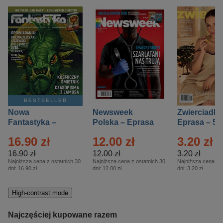
BESTSELLER
Nowa
Newsweek
Zwierciadło
Fantastyka –
Polska – Eprasa
Eprasa – 5/
Eprasa – 5/2026
– 13/2026
16.90 zł
12.00 zł
3.20 zł
16.90 zł
12.00 zł
3.20 zł
Najniższa cena z ostatnich 30
Najniższa cena z ostatnich 30
Najniższa cena z o
dni:
16.90 zł
dni:
12.00 zł
dni:
3.20 zł
High-contrast mode
Najczęściej kupowane razem