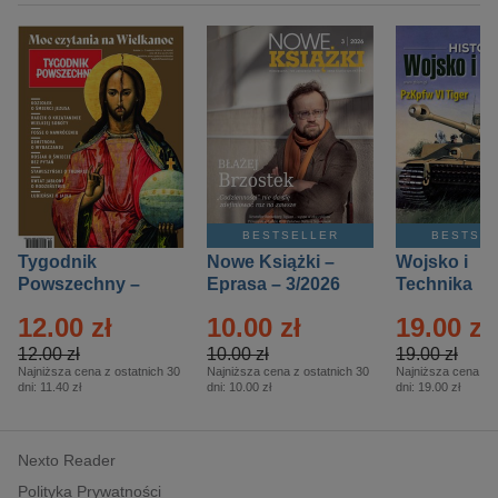
BESTSELLER
BESTSE
Tygodnik
Nowe Książki –
Wojsko i
Powszechny –
Eprasa – 3/2026
Technika
Eprasa – 14/2026
Historia – E
12.00 zł
10.00 zł
19.00 zł
– 2/2026
12.00 zł
10.00 zł
19.00 zł
Najniższa cena z ostatnich 30
Najniższa cena z ostatnich 30
Najniższa cena z o
dni:
11.40 zł
dni:
10.00 zł
dni:
19.00 zł
Nexto Reader
Polityka Prywatności