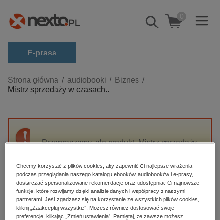
0
Pokaż/schowaj
wyszukiwarkę
E-prasa
Kategorie
Strona główna
audiobooki
Biznes
Mistrz sprzedaży w czasach...
Zobacz wszystkie E-prasa
budownictwo, aranżacja wnętrz
biznesowe, branżowe, gospodarka
Przepraszamy, ale produkt „Mistrz sprzedaży
darmowe wydania
w czasach kryzysu” nie jest dostępny.
dzienniki
Chcemy korzystać z plików cookies, aby zapewnić Ci najlepsze wrażenia
podczas przeglądania naszego katalogu ebooków, audiobooków i e-prasy,
edukacja
High-contrast mode
dostarczać spersonalizowane rekomendacje oraz udostępniać Ci najnowsze
hobby, sport, rozrywka
funkcje, które rozwijamy dzięki analizie danych i współpracy z naszymi
partnerami. Jeśli zgadzasz się na korzystanie ze wszystkich plików cookies,
Polecane
komputery, internet, technologie, informatyka
kliknij „Zaakceptuj wszystkie”. Możesz również dostosować swoje
preferencje, klikając „Zmień ustawienia”. Pamiętaj, że zawsze możesz