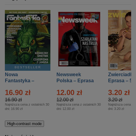
BESTSELLER
Nowa
Newsweek
Zwierciadło
Fantastyka –
Polska – Eprasa
Eprasa – 5/
Eprasa – 5/2026
– 13/2026
16.90 zł
12.00 zł
3.20 zł
16.90 zł
12.00 zł
3.20 zł
Najniższa cena z ostatnich 30
Najniższa cena z ostatnich 30
Najniższa cena z o
dni:
16.90 zł
dni:
12.00 zł
dni:
3.20 zł
High-contrast mode