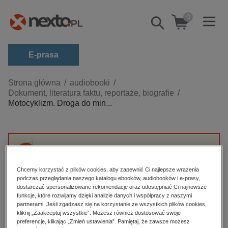
0
Pokaż/schowaj
wyszukiwarkę
E-prasa
Kategorie
Strona główna
audiobooki
Dokument, literatura faktu, reportaże, biografie
Zobacz wszystkie E-prasa
Motocyklizm. Droga do min...
budownictwo, aranżacja wnętrz
biznesowe, branżowe, gospodarka
darmowe wydania
Przepraszamy, ale produkt „Motocyklizm.
dzienniki
Droga do mindfulness” nie jest dostępny.
Chcemy korzystać z plików cookies, aby zapewnić Ci najlepsze wrażenia
podczas przeglądania naszego katalogu ebooków, audiobooków i e-prasy,
edukacja
dostarczać spersonalizowane rekomendacje oraz udostępniać Ci najnowsze
funkcje, które rozwijamy dzięki analizie danych i współpracy z naszymi
High-contrast mode
hobby, sport, rozrywka
partnerami. Jeśli zgadzasz się na korzystanie ze wszystkich plików cookies,
komputery, internet, technologie, informatyka
kliknij „Zaakceptuj wszystkie”. Możesz również dostosować swoje
Polecane
preferencje, klikając „Zmień ustawienia”. Pamiętaj, że zawsze możesz