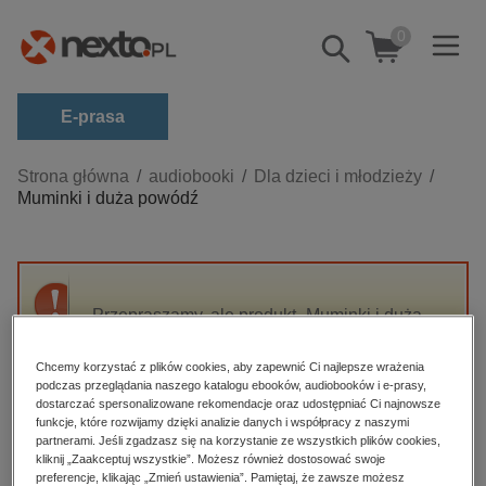
0
Pokaż/schowaj
wyszukiwarkę
E-prasa
Kategorie
Strona główna
audiobooki
Dla dzieci i młodzieży
Muminki i duża powódź
Zobacz wszystkie E-prasa
budownictwo, aranżacja wnętrz
biznesowe, branżowe, gospodarka
Przepraszamy, ale produkt „Muminki i duża
darmowe wydania
powódź” nie jest dostępny.
dzienniki
Chcemy korzystać z plików cookies, aby zapewnić Ci najlepsze wrażenia
podczas przeglądania naszego katalogu ebooków, audiobooków i e-prasy,
edukacja
High-contrast mode
dostarczać spersonalizowane rekomendacje oraz udostępniać Ci najnowsze
hobby, sport, rozrywka
funkcje, które rozwijamy dzięki analizie danych i współpracy z naszymi
partnerami. Jeśli zgadzasz się na korzystanie ze wszystkich plików cookies,
Polecane
komputery, internet, technologie, informatyka
kliknij „Zaakceptuj wszystkie”. Możesz również dostosować swoje
preferencje, klikając „Zmień ustawienia”. Pamiętaj, że zawsze możesz