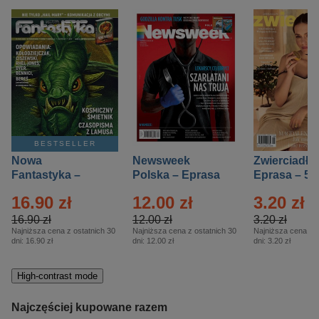
BESTSELLER
Nowa
Newsweek
Zwierciadło
Fantastyka –
Polska – Eprasa
Eprasa – 5/
Eprasa – 5/2026
– 13/2026
16.90 zł
12.00 zł
3.20 zł
16.90 zł
12.00 zł
3.20 zł
Najniższa cena z ostatnich 30
Najniższa cena z ostatnich 30
Najniższa cena z o
dni:
16.90 zł
dni:
12.00 zł
dni:
3.20 zł
High-contrast mode
Najczęściej kupowane razem