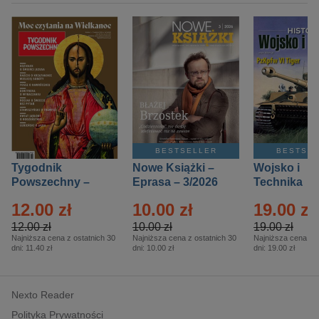
BESTSELLER
BESTSE
Tygodnik
Nowe Książki –
Wojsko i
Powszechny –
Eprasa – 3/2026
Technika
Eprasa – 14/2026
Historia – E
12.00 zł
10.00 zł
19.00 zł
– 2/2026
12.00 zł
10.00 zł
19.00 zł
Najniższa cena z ostatnich 30
Najniższa cena z ostatnich 30
Najniższa cena z o
dni:
11.40 zł
dni:
10.00 zł
dni:
19.00 zł
Nexto Reader
Polityka Prywatności