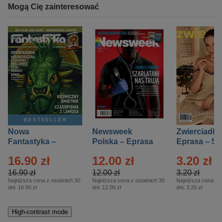
Mogą Cię zainteresować
BESTSELLER
Nowa
Newsweek
Zwierciadło
Fantastyka –
Polska – Eprasa
Eprasa – 5/
Eprasa – 5/2026
– 13/2026
16.90 zł
12.00 zł
3.20 zł
16.90 zł
12.00 zł
3.20 zł
Najniższa cena z ostatnich 30
Najniższa cena z ostatnich 30
Najniższa cena z o
dni:
16.90 zł
dni:
12.00 zł
dni:
3.20 zł
High-contrast mode