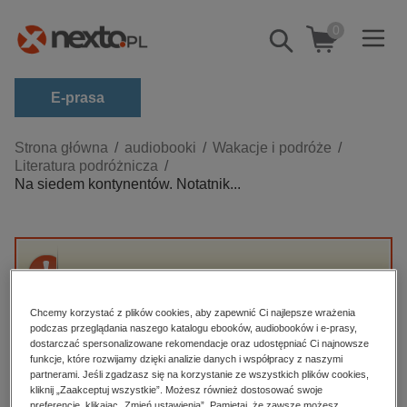
0
Pokaż/schowaj
wyszukiwarkę
E-prasa
Kategorie
Strona główna
audiobooki
Wakacje i podróże
Literatura podróżnicza
Zobacz wszystkie E-prasa
Na siedem kontynentów. Notatnik...
budownictwo, aranżacja wnętrz
biznesowe, branżowe, gospodarka
darmowe wydania
Przepraszamy, ale produkt „Na siedem
dzienniki
kontynentów. Notatnik podróżnika” nie jest
Chcemy korzystać z plików cookies, aby zapewnić Ci najlepsze wrażenia
dostępny.
edukacja
podczas przeglądania naszego katalogu ebooków, audiobooków i e-prasy,
dostarczać spersonalizowane rekomendacje oraz udostępniać Ci najnowsze
hobby, sport, rozrywka
funkcje, które rozwijamy dzięki analizie danych i współpracy z naszymi
High-contrast mode
partnerami. Jeśli zgadzasz się na korzystanie ze wszystkich plików cookies,
komputery, internet, technologie, informatyka
kliknij „Zaakceptuj wszystkie”. Możesz również dostosować swoje
preferencje, klikając „Zmień ustawienia”. Pamiętaj, że zawsze możesz