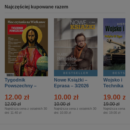
Najczęściej kupowane razem
BESTSELLER
BESTSE
Tygodnik
Nowe Książki –
Wojsko i
Powszechny –
Eprasa – 3/2026
Technika
Eprasa – 14/2026
Historia – E
12.00 zł
10.00 zł
19.00 zł
– 2/2026
12.00 zł
10.00 zł
19.00 zł
Najniższa cena z ostatnich 30
Najniższa cena z ostatnich 30
Najniższa cena z o
dni:
11.40 zł
dni:
10.00 zł
dni:
19.00 zł