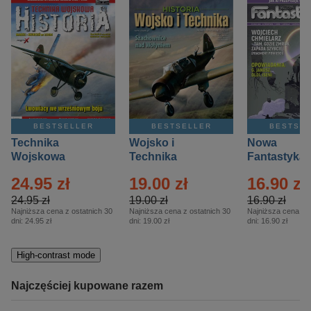
BESTSELLER
BESTSELLER
BESTSE
Technika
Wojsko i
Nowa
Wojskowa
Technika
Fantastyka 
Historia – Eprasa
Historia Wydanie
Eprasa – 4/
24.95 zł
19.00 zł
16.90 zł
– 2/2026
Specjalne –
Eprasa – 2/2026
24.95 zł
19.00 zł
16.90 zł
Najniższa cena z ostatnich 30
Najniższa cena z ostatnich 30
Najniższa cena z o
dni:
24.95 zł
dni:
19.00 zł
dni:
16.90 zł
High-contrast mode
Najczęściej kupowane razem