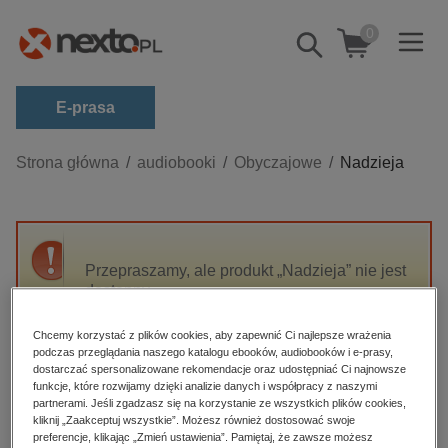
0
Pokaż/schowaj
wyszukiwarkę
E-prasa
Kategorie
Strona główna
audiobooki
Obyczajowe
Nadzieja
Zobacz wszystkie E-prasa
budownictwo, aranżacja wnętrz
biznesowe, branżowe, gospodarka
Przepraszamy, ale produkt „Nadzieja” nie jest
dostępny.
darmowe wydania
dzienniki
Chcemy korzystać z plików cookies, aby zapewnić Ci najlepsze wrażenia
High-contrast mode
podczas przeglądania naszego katalogu ebooków, audiobooków i e-prasy,
edukacja
dostarczać spersonalizowane rekomendacje oraz udostępniać Ci najnowsze
hobby, sport, rozrywka
funkcje, które rozwijamy dzięki analizie danych i współpracy z naszymi
Polecane
partnerami. Jeśli zgadzasz się na korzystanie ze wszystkich plików cookies,
komputery, internet, technologie, informatyka
kliknij „Zaakceptuj wszystkie”. Możesz również dostosować swoje
preferencje, klikając „Zmień ustawienia”. Pamiętaj, że zawsze możesz