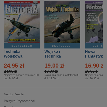
BESTSELLER
BESTSELLER
BESTSE
Technika
Wojsko i
Nowa
Wojskowa
Technika
Fantastyka 
Historia – Eprasa
Historia Wydanie
Eprasa – 4/
24.95 zł
19.00 zł
16.90 zł
– 2/2026
Specjalne –
Eprasa – 2/2026
24.95 zł
19.00 zł
16.90 zł
Najniższa cena z ostatnich 30
Najniższa cena z ostatnich 30
Najniższa cena z o
dni:
24.95 zł
dni:
19.00 zł
dni:
16.90 zł
Nexto Reader
Polityka Prywatności