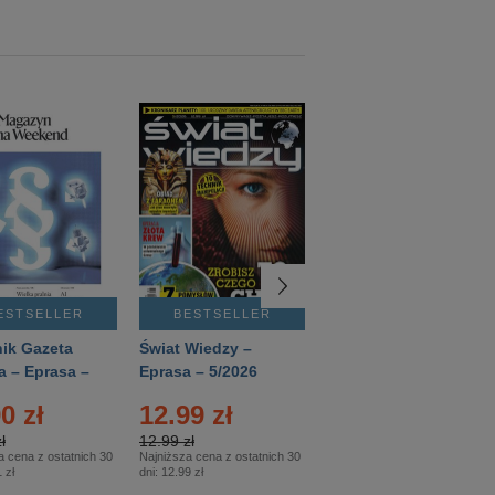
ESTSELLER
BESTSELLER
BESTSELLER
ik Gazeta
Świat Wiedzy –
T3 – Eprasa –
a – Eprasa –
Eprasa – 5/2026
4/2026
26
0 zł
12.99 zł
9.50 zł
ł
12.99 zł
9.50 zł
a cena z ostatnich 30
Najniższa cena z ostatnich 30
Najniższa cena z ostatnich 30
 zł
dni:
12.99 zł
dni:
11.90 zł