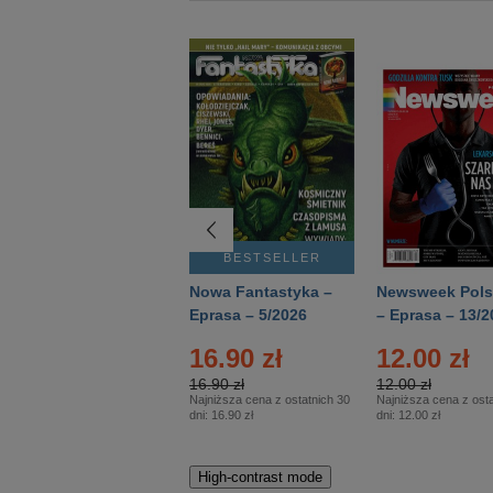
BESTSELLER
BESTSELLER
Deutsch Aktuell –
Nowa Fantastyka –
Newsweek Pols
Eprasa – 2/2026
Eprasa – 5/2026
– Eprasa – 13/2
22.90 zł
16.90 zł
12.00 zł
22.90 zł
16.90 zł
12.00 zł
Najniższa cena z ostatnich 30
Najniższa cena z ostatnich 30
Najniższa cena z osta
dni:
22.90 zł
dni:
16.90 zł
dni:
12.00 zł
High-contrast mode