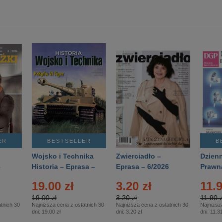
ER
BESTSELLER
B
Wojsko i Technika
Zwierciadło –
Dzienn
6
Historia – Eprasa –
Eprasa – 6/2026
Prawn
2/2026
74/20
19.00 zł
3.20 zł
11.9
19.00 zł
3.20 zł
11.90 z
tnich 30
Najniższa cena z ostatnich 30
Najniższa cena z ostatnich 30
Najniższ
dni:
19.00 zł
dni:
3.20 zł
dni:
11.31