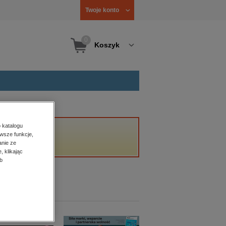
Twoje konto
0
Koszyk
 katalogu
wsze funkcje,
anie ze
, klikając
b