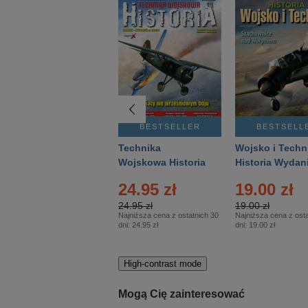
BESTSELLER
BESTSELLER
BESTSELL
Gość Niedzielny -
Technika
Wojsko i Techn
Warszawski –
Wojskowa Historia
Historia Wydan
Eprasa – 14/2026
– Eprasa – 2/2026
Specjalne – Ep
4.00 zł
24.95 zł
19.00 zł
– 2/2026
4.00 zł
24.95 zł
19.00 zł
Najniższa cena z ostatnich 30
Najniższa cena z ostatnich 30
Najniższa cena z osta
dni:
3.80 zł
dni:
24.95 zł
dni:
19.00 zł
High-contrast mode
Mogą Cię zainteresować