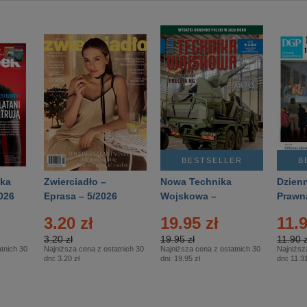
BESTSELLER
B
ka
Zwierciadło –
Nowa Technika
Dzienn
026
Eprasa – 5/2026
Wojskowa –
Prawn
Eprasa – 2/2026
65/20
3.20 zł
19.95 zł
11.9
3.20 zł
19.95 zł
11.90 z
tnich 30
Najniższa cena z ostatnich 30
Najniższa cena z ostatnich 30
Najniższ
dni:
3.20 zł
dni:
19.95 zł
dni:
11.31