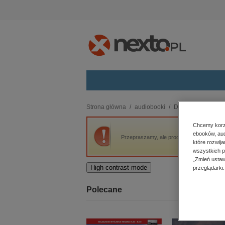
Kategorie
Strona główna
audiobooki
Dla dzieci i młodzi
budownictwo, aranżacja wnętrz
Chcemy korzy
ebooków, aud
biznesowe, branżowe, gospodarka
Przepraszamy, ale produkt „Nata i czarow
które rozwij
darmowe wydania
wszystkich p
dzienniki
„Zmień ustaw
High-contrast mode
przeglądarki.
edukacja
hobby, sport, rozrywka
Polecane
komputery, internet, technologie,
informatyka
kobiece, lifestyle, kultura