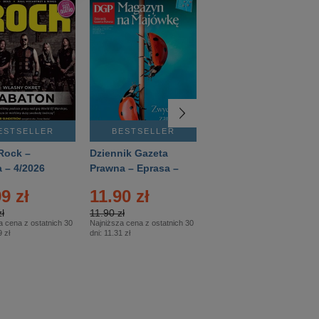
ESTSELLER
BESTSELLER
BESTSELLER
Rock –
Dziennik Gazeta
Świat Wiedzy
 – 4/2026
Prawna – Eprasa –
Historia – Eprasa –
83/2026
2/2026
9 zł
11.90 zł
13.99 zł
ł
11.90 zł
13.99 zł
a cena z ostatnich 30
Najniższa cena z ostatnich 30
Najniższa cena z ostatnich 30
 zł
dni:
11.31 zł
dni:
13.99 zł