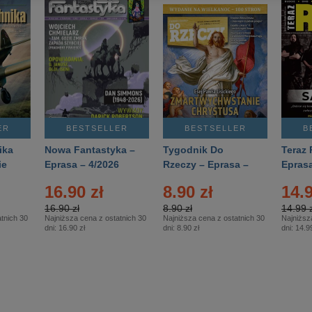
ER
BESTSELLER
BESTSELLER
B
ika
Nowa Fantastyka –
Tygodnik Do
Teraz 
ie
Eprasa – 4/2026
Rzeczy – Eprasa –
Eprasa
rasa
14/2026
16.90 zł
8.90 zł
14.9
16.90 zł
8.90 zł
14.99 z
tnich 30
Najniższa cena z ostatnich 30
Najniższa cena z ostatnich 30
Najniższ
dni:
16.90 zł
dni:
8.90 zł
dni:
14.99