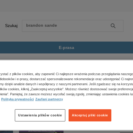
Szukaj
Szukaj
E-prasa
eży
Nata i czarownice Tom 2: Nata...
Zobacz wszystkie E-prasa
polityka, społeczno-informacyjne
stać z plików cookies, aby zapewnić Ci najlepsze wrażenia podczas przeglądania naszego
iobooków i e-prasy, dostarczać spersonalizowane rekomendacje oraz udostępniać Ci najno
psychologiczne
nice Tom 2: Nata i czarownice. Pechowa wiedźma” nie jest dostępny.
amy dzięki analizie danych i współpracy z naszymi partnerami. Jeśli zgadzasz się na korzyst
inne
lików cookies, kliknij „Zaakceptuj wszystkie”. Możesz również dostosować swoje preferencje
popularno-naukowe
ienia”. Pamiętaj, że zawsze możesz wycofać swoją zgodę, zmieniając ustawienia cookies lu
Polityka prywatności
Zaufani partnerzy
historia
zdrowie
religie
Ustawienia plików cookie
Akceptuj pliki cookie