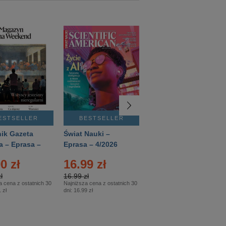
ESTSELLER
BESTSELLER
BESTSELLER
ik Gazeta
Świat Nauki –
Mówią Wieki –
a – Eprasa –
Eprasa – 4/2026
Eprasa – 3/2026
26
0 zł
16.99 zł
12.50 zł
ł
16.99 zł
12.50 zł
a cena z ostatnich 30
Najniższa cena z ostatnich 30
Najniższa cena z ostatnich 30
 zł
dni:
16.99 zł
dni:
12.50 zł