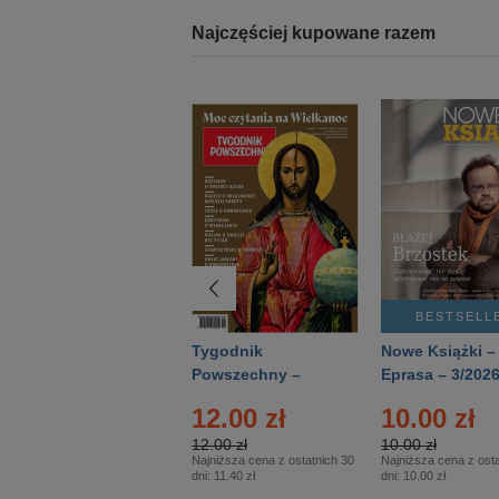
Najczęściej kupowane razem
BESTSELLER
BESTSELL
Technika
Tygodnik
Nowe Książki –
Wojskowa Historia
Powszechny –
Eprasa – 3/202
- Numer specjalny
Eprasa – 14/2026
24.95 zł
12.00 zł
10.00 zł
– Eprasa – 2/2026
24.95 zł
12.00 zł
10.00 zł
Najniższa cena z ostatnich 30
Najniższa cena z ostatnich 30
Najniższa cena z osta
dni:
24.95 zł
dni:
11.40 zł
dni:
10.00 zł