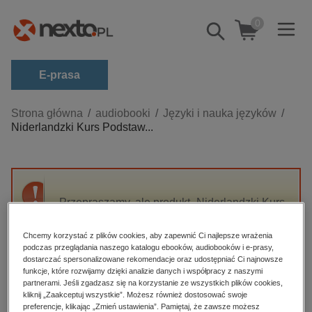
0
Pokaż/schowaj
wyszukiwarkę
E-prasa
Kategorie
Strona główna
audiobooki
Języki i nauka języków
Niderlandzki Kurs Podstaw...
Zobacz wszystkie E-prasa
budownictwo, aranżacja wnętrz
biznesowe, branżowe, gospodarka
Przepraszamy, ale produkt „Niderlandzki Kurs
darmowe wydania
Podstawowy” nie jest dostępny.
dzienniki
Chcemy korzystać z plików cookies, aby zapewnić Ci najlepsze wrażenia
podczas przeglądania naszego katalogu ebooków, audiobooków i e-prasy,
edukacja
High-contrast mode
dostarczać spersonalizowane rekomendacje oraz udostępniać Ci najnowsze
hobby, sport, rozrywka
funkcje, które rozwijamy dzięki analizie danych i współpracy z naszymi
partnerami. Jeśli zgadzasz się na korzystanie ze wszystkich plików cookies,
Polecane
komputery, internet, technologie, informatyka
kliknij „Zaakceptuj wszystkie”. Możesz również dostosować swoje
preferencje, klikając „Zmień ustawienia”. Pamiętaj, że zawsze możesz