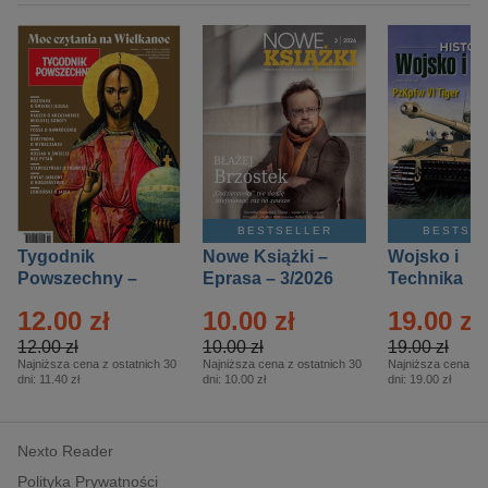
BESTSELLER
BESTSE
Tygodnik
Nowe Książki –
Wojsko i
Powszechny –
Eprasa – 3/2026
Technika
Eprasa – 14/2026
Historia – E
12.00 zł
10.00 zł
19.00 zł
– 2/2026
12.00 zł
10.00 zł
19.00 zł
Najniższa cena z ostatnich 30
Najniższa cena z ostatnich 30
Najniższa cena z o
dni:
11.40 zł
dni:
10.00 zł
dni:
19.00 zł
Nexto Reader
Polityka Prywatności