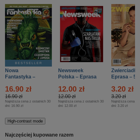
BESTSELLER
Nowa
Newsweek
Zwierciadło
Fantastyka –
Polska – Eprasa
Eprasa – 5/
Eprasa – 5/2026
– 13/2026
16.90 zł
12.00 zł
3.20 zł
16.90 zł
12.00 zł
3.20 zł
Najniższa cena z ostatnich 30
Najniższa cena z ostatnich 30
Najniższa cena z o
dni:
16.90 zł
dni:
12.00 zł
dni:
3.20 zł
High-contrast mode
Najczęściej kupowane razem