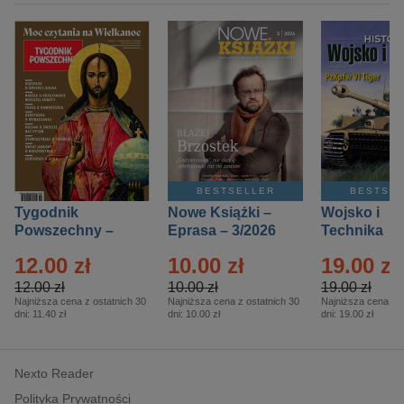
BESTSELLER
BESTSE
Tygodnik
Nowe Książki –
Wojsko i
Powszechny –
Eprasa – 3/2026
Technika
Eprasa – 14/2026
Historia – E
12.00 zł
10.00 zł
19.00 zł
– 2/2026
12.00 zł
10.00 zł
19.00 zł
Najniższa cena z ostatnich 30
Najniższa cena z ostatnich 30
Najniższa cena z o
dni:
11.40 zł
dni:
10.00 zł
dni:
19.00 zł
Nexto Reader
Polityka Prywatności