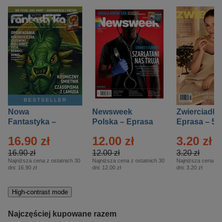
BESTSELLER
Nowa
Newsweek
Zwierciadło
Fantastyka –
Polska – Eprasa
Eprasa – 5/
Eprasa – 5/2026
– 13/2026
16.90 zł
12.00 zł
3.20 zł
16.90 zł
12.00 zł
3.20 zł
Najniższa cena z ostatnich 30
Najniższa cena z ostatnich 30
Najniższa cena z o
dni:
16.90 zł
dni:
12.00 zł
dni:
3.20 zł
High-contrast mode
Najczęściej kupowane razem