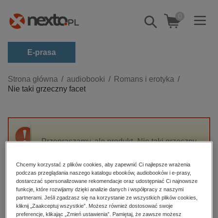
0
Pokaż/schowaj
wyszukiwarkę
E-prasa
Kategorie
Strona główna
audiobooki
Romans i erotyka
Nie taki grzeczny facet
Zobacz wszystkie E-prasa
budownictwo, aranżacja wnętrz
biznesowe, branżowe, gospodarka
Przepraszamy, ale produkt „Nie taki grzeczny
darmowe wydania
facet” nie jest dostępny.
dzienniki
Chcemy korzystać z plików cookies, aby zapewnić Ci najlepsze wrażenia
podczas przeglądania naszego katalogu ebooków, audiobooków i e-prasy,
edukacja
High-contrast mode
dostarczać spersonalizowane rekomendacje oraz udostępniać Ci najnowsze
hobby, sport, rozrywka
funkcje, które rozwijamy dzięki analizie danych i współpracy z naszymi
partnerami. Jeśli zgadzasz się na korzystanie ze wszystkich plików cookies,
Polecane
komputery, internet, technologie, informatyka
kliknij „Zaakceptuj wszystkie”. Możesz również dostosować swoje
preferencje, klikając „Zmień ustawienia”. Pamiętaj, że zawsze możesz