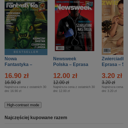
BESTSELLER
Nowa
Newsweek
Zwierciadło
Fantastyka –
Polska – Eprasa
Eprasa – 5/
Eprasa – 5/2026
– 13/2026
16.90 zł
12.00 zł
3.20 zł
16.90 zł
12.00 zł
3.20 zł
Najniższa cena z ostatnich 30
Najniższa cena z ostatnich 30
Najniższa cena z o
dni:
16.90 zł
dni:
12.00 zł
dni:
3.20 zł
High-contrast mode
Najczęściej kupowane razem