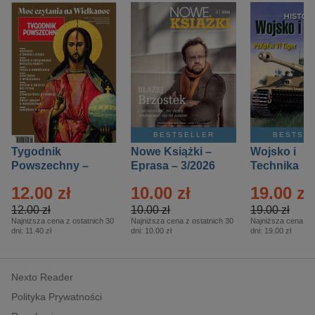
BESTSELLER
BESTSE
Tygodnik
Nowe Książki –
Wojsko i
Powszechny –
Eprasa – 3/2026
Technika
Eprasa – 14/2026
Historia – E
12.00 zł
10.00 zł
19.00 zł
– 2/2026
12.00 zł
10.00 zł
19.00 zł
Najniższa cena z ostatnich 30
Najniższa cena z ostatnich 30
Najniższa cena z o
dni:
11.40 zł
dni:
10.00 zł
dni:
19.00 zł
Nexto Reader
Polityka Prywatności