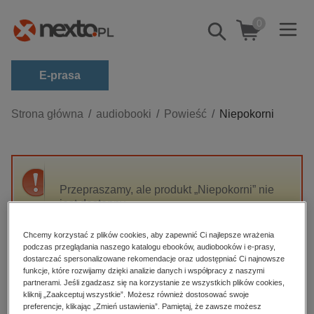
0
Pokaż/schowaj
wyszukiwarkę
E-prasa
Kategorie
Strona główna
audiobooki
Powieść
Niepokorni
Zobacz wszystkie E-prasa
budownictwo, aranżacja wnętrz
biznesowe, branżowe, gospodarka
Przepraszamy, ale produkt „Niepokorni” nie
jest dostępny.
darmowe wydania
dzienniki
Chcemy korzystać z plików cookies, aby zapewnić Ci najlepsze wrażenia
High-contrast mode
podczas przeglądania naszego katalogu ebooków, audiobooków i e-prasy,
edukacja
dostarczać spersonalizowane rekomendacje oraz udostępniać Ci najnowsze
hobby, sport, rozrywka
funkcje, które rozwijamy dzięki analizie danych i współpracy z naszymi
Polecane
partnerami. Jeśli zgadzasz się na korzystanie ze wszystkich plików cookies,
komputery, internet, technologie, informatyka
kliknij „Zaakceptuj wszystkie”. Możesz również dostosować swoje
preferencje, klikając „Zmień ustawienia”. Pamiętaj, że zawsze możesz