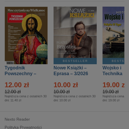
BESTSELLER
BESTSE
Tygodnik
Nowe Książki –
Wojsko i
Powszechny –
Eprasa – 3/2026
Technika
Eprasa – 14/2026
Historia – E
12.00 zł
10.00 zł
19.00 zł
– 2/2026
12.00 zł
10.00 zł
19.00 zł
Najniższa cena z ostatnich 30
Najniższa cena z ostatnich 30
Najniższa cena z o
dni:
11.40 zł
dni:
10.00 zł
dni:
19.00 zł
Nexto Reader
Polityka Prywatności