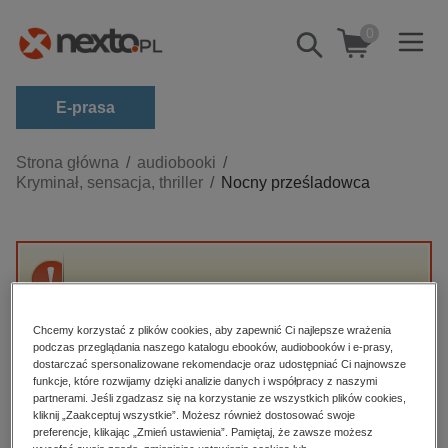
0
Pokaż/schowaj
wyszukiwarkę
E-prasa
Kategorie
Strona główna
audiobooki
Kryminał, sensacja, thriller
Nocny prześladowca
Zobacz wszystkie E-prasa
budownictwo, aranżacja wnętrz
biznesowe, branżowe, gospodarka
Przepraszamy, ale produkt „Nocny
darmowe wydania
prześladowca” nie jest dostępny.
dzienniki
Chcemy korzystać z plików cookies, aby zapewnić Ci najlepsze wrażenia
podczas przeglądania naszego katalogu ebooków, audiobooków i e-prasy,
edukacja
dostarczać spersonalizowane rekomendacje oraz udostępniać Ci najnowsze
High-contrast mode
funkcje, które rozwijamy dzięki analizie danych i współpracy z naszymi
hobby, sport, rozrywka
partnerami. Jeśli zgadzasz się na korzystanie ze wszystkich plików cookies,
Polecane
kliknij „Zaakceptuj wszystkie”. Możesz również dostosować swoje
komputery, internet, technologie, informatyka
preferencje, klikając „Zmień ustawienia”. Pamiętaj, że zawsze możesz