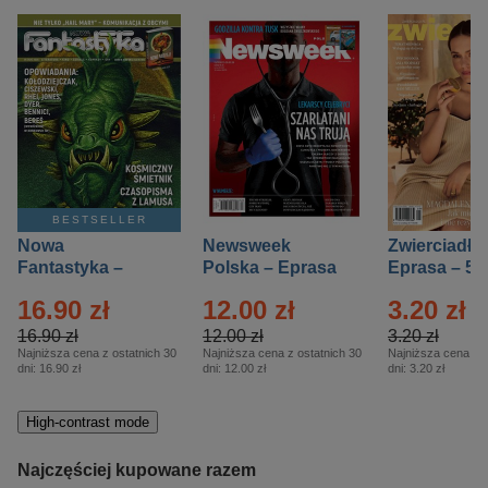
BESTSELLER
Nowa
Newsweek
Zwierciadło
Fantastyka –
Polska – Eprasa
Eprasa – 5/
Eprasa – 5/2026
– 13/2026
16.90 zł
12.00 zł
3.20 zł
16.90 zł
12.00 zł
3.20 zł
Najniższa cena z ostatnich 30
Najniższa cena z ostatnich 30
Najniższa cena z o
dni:
16.90 zł
dni:
12.00 zł
dni:
3.20 zł
High-contrast mode
Najczęściej kupowane razem