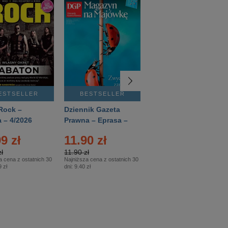
ESTSELLER
BESTSELLER
BESTSELLER
Rock –
Dziennik Gazeta
Świat Wiedzy
 – 4/2026
Prawna – Eprasa –
Historia – Eprasa –
83/2026
2/2026
9 zł
11.90 zł
13.99 zł
ł
11.90 zł
13.99 zł
a cena z ostatnich 30
Najniższa cena z ostatnich 30
Najniższa cena z ostatnich 30
 zł
dni:
9.40 zł
dni:
13.99 zł