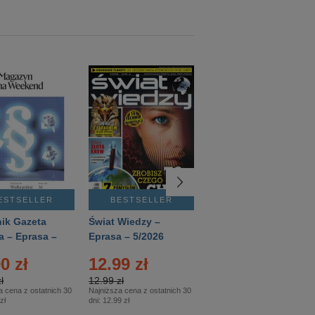
ESTSELLER
BESTSELLER
BESTSELLER
ik Gazeta
Świat Wiedzy –
T3 – Eprasa –
a – Eprasa –
Eprasa – 5/2026
4/2026
26
0 zł
12.99 zł
9.50 zł
ł
12.99 zł
9.50 zł
a cena z ostatnich 30
Najniższa cena z ostatnich 30
Najniższa cena z ostatnich 30
zł
dni:
12.99 zł
dni:
11.90 zł