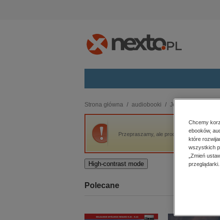
Kategorie
Strona główna
audiobooki
Języki i nauka jęz
budownictwo, aranżacja wnętrz
Chcemy korzy
ebooków, aud
biznesowe, branżowe, gospodarka
Przepraszamy, ale produkt „Norweski Kurs
które rozwij
darmowe wydania
wszystkich p
dzienniki
„Zmień ustaw
High-contrast mode
przeglądarki.
edukacja
hobby, sport, rozrywka
Polecane
komputery, internet, technologie,
informatyka
kobiece, lifestyle, kultura