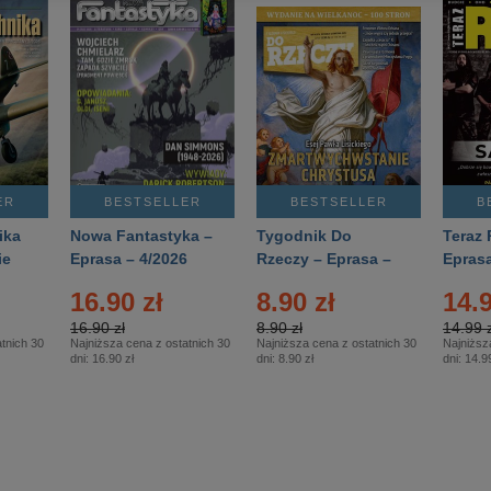
ER
BESTSELLER
BESTSELLER
B
ika
Nowa Fantastyka –
Tygodnik Do
Teraz 
ie
Eprasa – 4/2026
Rzeczy – Eprasa –
Eprasa
rasa
14/2026
16.90 zł
8.90 zł
14.9
16.90 zł
8.90 zł
14.99 z
tnich 30
Najniższa cena z ostatnich 30
Najniższa cena z ostatnich 30
Najniższ
dni:
16.90 zł
dni:
8.90 zł
dni:
14.99