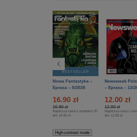
BESTSELLER
BESTSELLER
Deutsch Aktuell –
Nowa Fantastyka –
Newsweek Pols
Eprasa – 2/2026
Eprasa – 5/2026
– Eprasa – 13/2
16.90 zł
12.00 zł
16.90 zł
12.00 zł
Najniższa cena z ostatnich 30
Najniższa cena z osta
dni:
16.90 zł
dni:
12.00 zł
High-contrast mode