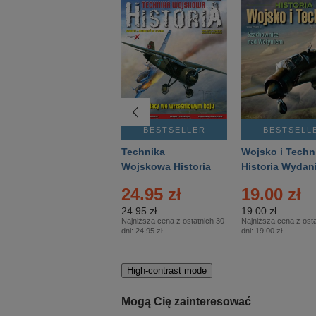
BESTSELLER
BESTSELLER
BESTSELL
Gość Niedzielny -
Technika
Wojsko i Techn
Warszawski –
Wojskowa Historia
Historia Wydan
Eprasa – 14/2026
– Eprasa – 2/2026
Specjalne – Ep
4.00 zł
24.95 zł
19.00 zł
– 2/2026
4.00 zł
24.95 zł
19.00 zł
Najniższa cena z ostatnich 30
Najniższa cena z ostatnich 30
Najniższa cena z osta
dni:
3.80 zł
dni:
24.95 zł
dni:
19.00 zł
High-contrast mode
Mogą Cię zainteresować