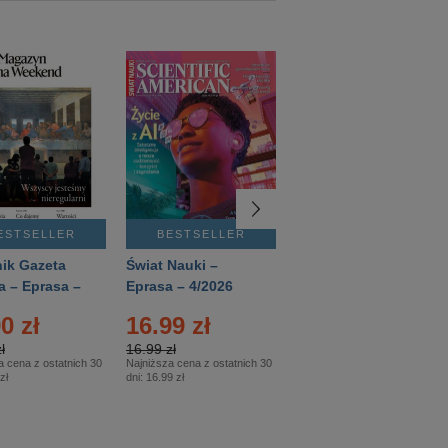
ESTSELLER
BESTSELLER
BESTSELLER
ik Gazeta
Świat Nauki –
Mówią Wieki –
a – Eprasa –
Eprasa – 4/2026
Eprasa – 3/2026
26
0 zł
16.99 zł
12.50 zł
ł
16.99 zł
12.50 zł
a cena z ostatnich 30
Najniższa cena z ostatnich 30
Najniższa cena z ostatnich 30
zł
dni:
16.99 zł
dni:
12.50 zł