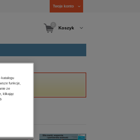
Twoje konto
0
Koszyk
 katalogu
wsze funkcje,
anie ze
, klikając
b