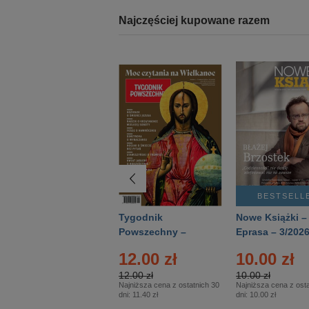
Najczęściej kupowane razem
BESTSELLER
BESTSELL
Technika
Tygodnik
Nowe Książki –
Wojskowa Historia
Powszechny –
Eprasa – 3/202
- Numer specjalny
Eprasa – 14/2026
12.00 zł
10.00 zł
– Eprasa – 2/2026
12.00 zł
10.00 zł
Najniższa cena z ostatnich 30
Najniższa cena z osta
dni:
11.40 zł
dni:
10.00 zł