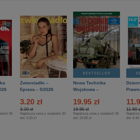
BESTSELLER
B
ka
Zwierciadło –
Nowa Technika
Dzienn
026
Eprasa – 5/2026
Wojskowa –
Prawn
Eprasa – 2/2026
65/20
3.20 zł
19.95 zł
11.9
3.20 zł
19.95 zł
11.90 z
tnich 30
Najniższa cena z ostatnich 30
Najniższa cena z ostatnich 30
Najniższ
dni:
3.20 zł
dni:
19.95 zł
dni:
9.40 