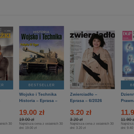
ER
BESTSELLER
B
Wojsko i Technika
Zwierciadło –
Dzienn
6
Historia – Eprasa –
Eprasa – 6/2026
Prawn
2/2026
74/20
19.00 zł
3.20 zł
11.9
19.00 zł
3.20 zł
11.90 z
tnich 30
Najniższa cena z ostatnich 30
Najniższa cena z ostatnich 30
Najniższ
dni:
19.00 zł
dni:
3.20 zł
dni:
9.40 