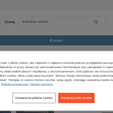
Szukaj
Szukaj
E-prasa
yków
Norweski Kurs Podstawowy
Zobacz wszystkie E-prasa
polityka, społeczno-informacyjne
stać z plików cookies, aby zapewnić Ci najlepsze wrażenia podczas przeglądania naszego
iobooków i e-prasy, dostarczać spersonalizowane rekomendacje oraz udostępniać Ci najno
psychologiczne
 Podstawowy” nie jest dostępny.
amy dzięki analizie danych i współpracy z naszymi partnerami. Jeśli zgadzasz się na korzyst
inne
lików cookies, kliknij „Zaakceptuj wszystkie”. Możesz również dostosować swoje preferencje
popularno-naukowe
ienia”. Pamiętaj, że zawsze możesz wycofać swoją zgodę, zmieniając ustawienia cookies lu
Polityka prywatności
Zaufani partnerzy
historia
zdrowie
religie
Ustawienia plików cookie
Akceptuj pliki cookie