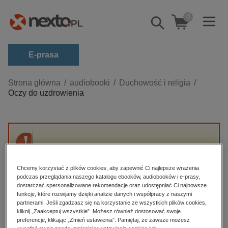
0
Pokaż/schowaj
wyszukiwarkę
E-prasa
Kategorie
Strona główna
audiobooki
Duchowość i religia
Oczy do uzdrowienia
Zobacz wszystkie E-prasa
budownictwo, aranżacja wnętrz
biznesowe, branżowe, gospodarka
Przepraszamy, ale produkt „Oczy do
darmowe wydania
uzdrowienia” nie jest dostępny.
dzienniki
Chcemy korzystać z plików cookies, aby zapewnić Ci najlepsze wrażenia
podczas przeglądania naszego katalogu ebooków, audiobooków i e-prasy,
edukacja
dostarczać spersonalizowane rekomendacje oraz udostępniać Ci najnowsze
High-contrast mode
funkcje, które rozwijamy dzięki analizie danych i współpracy z naszymi
hobby, sport, rozrywka
partnerami. Jeśli zgadzasz się na korzystanie ze wszystkich plików cookies,
Polecane
kliknij „Zaakceptuj wszystkie”. Możesz również dostosować swoje
komputery, internet, technologie, informatyka
preferencje, klikając „Zmień ustawienia”. Pamiętaj, że zawsze możesz