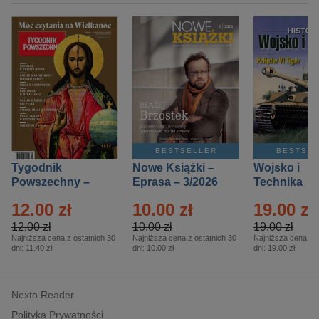
BESTSELLER
BESTSE
Tygodnik
Nowe Książki –
Wojsko i
Powszechny –
Eprasa – 3/2026
Technika
Eprasa – 14/2026
Historia – E
12.00 zł
10.00 zł
19.00 zł
– 2/2026
12.00 zł
10.00 zł
19.00 zł
Najniższa cena z ostatnich 30
Najniższa cena z ostatnich 30
Najniższa cena z o
dni:
11.40 zł
dni:
10.00 zł
dni:
19.00 zł
Nexto Reader
Polityka Prywatności