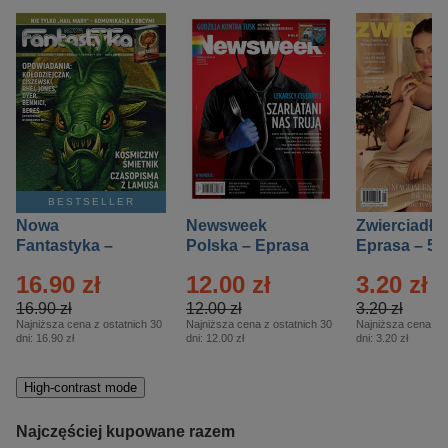
BESTSELLER
Nowa
Newsweek
Zwierciadło
Fantastyka –
Polska – Eprasa
Eprasa – 5/
Eprasa – 5/2026
– 13/2026
16.90 zł
12.00 zł
3.20 zł
16.90 zł
12.00 zł
3.20 zł
Najniższa cena z ostatnich 30
Najniższa cena z ostatnich 30
Najniższa cena z o
dni:
16.90 zł
dni:
12.00 zł
dni:
3.20 zł
High-contrast mode
Najczęściej kupowane razem