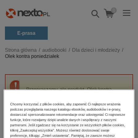
0
Pokaż/schowaj
wyszukiwarkę
E-prasa
Kategorie
Strona główna
audiobooki
Dla dzieci i młodzieży
Olek kontra poniedziałek
Zobacz wszystkie E-prasa
budownictwo, aranżacja wnętrz
biznesowe, branżowe, gospodarka
Przepraszamy, ale produkt „Olek kontra
darmowe wydania
poniedziałek” nie jest dostępny.
dzienniki
Chcemy korzystać z plików cookies, aby zapewnić Ci najlepsze wrażenia
podczas przeglądania naszego katalogu ebooków, audiobooków i e-prasy,
edukacja
High-contrast mode
dostarczać spersonalizowane rekomendacje oraz udostępniać Ci najnowsze
hobby, sport, rozrywka
funkcje, które rozwijamy dzięki analizie danych i współpracy z naszymi
partnerami. Jeśli zgadzasz się na korzystanie ze wszystkich plików cookies,
Polecane
komputery, internet, technologie, informatyka
kliknij „Zaakceptuj wszystkie”. Możesz również dostosować swoje
preferencje, klikając „Zmień ustawienia”. Pamiętaj, że zawsze możesz