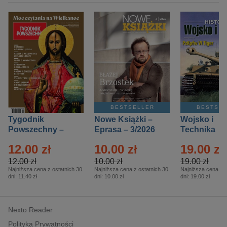
BESTSELLER
BESTSE
Tygodnik
Nowe Książki –
Wojsko i
Powszechny –
Eprasa – 3/2026
Technika
Eprasa – 14/2026
Historia – E
12.00 zł
10.00 zł
19.00 zł
– 2/2026
12.00 zł
10.00 zł
19.00 zł
Najniższa cena z ostatnich 30
Najniższa cena z ostatnich 30
Najniższa cena z o
dni:
11.40 zł
dni:
10.00 zł
dni:
19.00 zł
Nexto Reader
Polityka Prywatności