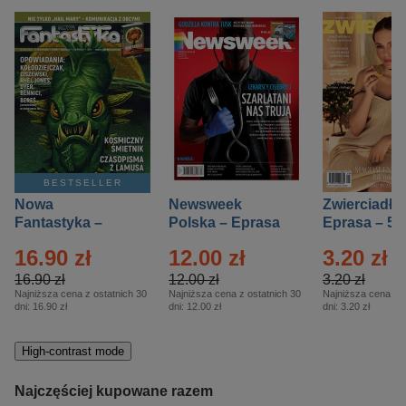
BESTSELLER
Nowa
Newsweek
Zwierciadło
Fantastyka –
Polska – Eprasa
Eprasa – 5/
Eprasa – 5/2026
– 13/2026
16.90 zł
12.00 zł
3.20 zł
16.90 zł
12.00 zł
3.20 zł
Najniższa cena z ostatnich 30
Najniższa cena z ostatnich 30
Najniższa cena z o
dni:
16.90 zł
dni:
12.00 zł
dni:
3.20 zł
High-contrast mode
Najczęściej kupowane razem