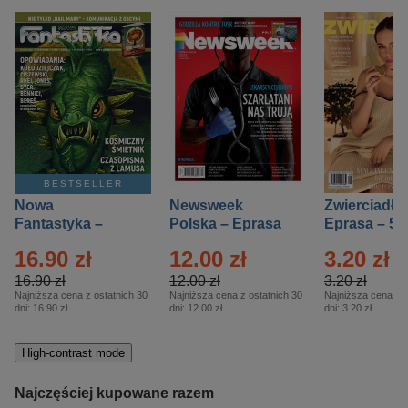
BESTSELLER
Nowa
Newsweek
Zwierciadło
Fantastyka –
Polska – Eprasa
Eprasa – 5/
Eprasa – 5/2026
– 13/2026
16.90 zł
12.00 zł
3.20 zł
16.90 zł
12.00 zł
3.20 zł
Najniższa cena z ostatnich 30
Najniższa cena z ostatnich 30
Najniższa cena z o
dni:
16.90 zł
dni:
12.00 zł
dni:
3.20 zł
High-contrast mode
Najczęściej kupowane razem