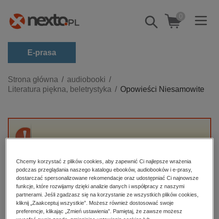
0
Pokaż/schowaj
wyszukiwarkę
E-prasa
Kategorie
Strona główna
audiobooki
Literatura piękna, beletrystyka
Opowieści Niesamowite
Zobacz wszystkie E-prasa
budownictwo, aranżacja wnętrz
biznesowe, branżowe, gospodarka
Przepraszamy, ale produkt „Opowieści
darmowe wydania
Niesamowite” nie jest dostępny.
dzienniki
Chcemy korzystać z plików cookies, aby zapewnić Ci najlepsze wrażenia
podczas przeglądania naszego katalogu ebooków, audiobooków i e-prasy,
edukacja
dostarczać spersonalizowane rekomendacje oraz udostępniać Ci najnowsze
High-contrast mode
funkcje, które rozwijamy dzięki analizie danych i współpracy z naszymi
hobby, sport, rozrywka
partnerami. Jeśli zgadzasz się na korzystanie ze wszystkich plików cookies,
Polecane
kliknij „Zaakceptuj wszystkie”. Możesz również dostosować swoje
komputery, internet, technologie, informatyka
preferencje, klikając „Zmień ustawienia”. Pamiętaj, że zawsze możesz