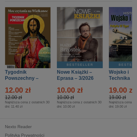
BESTSELLER
BESTSE
Tygodnik
Nowe Książki –
Wojsko i
Powszechny –
Eprasa – 3/2026
Technika
Eprasa – 14/2026
Historia – E
12.00 zł
10.00 zł
19.00 zł
– 2/2026
12.00 zł
10.00 zł
19.00 zł
Najniższa cena z ostatnich 30
Najniższa cena z ostatnich 30
Najniższa cena z o
dni:
11.40 zł
dni:
10.00 zł
dni:
19.00 zł
Nexto Reader
Polityka Prywatności