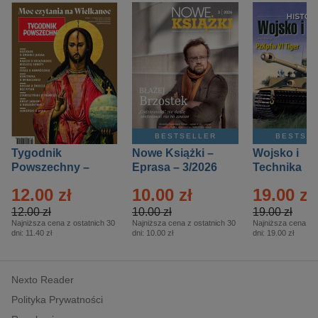
BESTSELLER
BESTSE
Tygodnik
Nowe Książki –
Wojsko i
Powszechny –
Eprasa – 3/2026
Technika
Eprasa – 14/2026
Historia – E
12.00 zł
10.00 zł
19.00 zł
– 2/2026
12.00 zł
10.00 zł
19.00 zł
Najniższa cena z ostatnich 30
Najniższa cena z ostatnich 30
Najniższa cena z o
dni:
11.40 zł
dni:
10.00 zł
dni:
19.00 zł
Nexto Reader
Polityka Prywatności