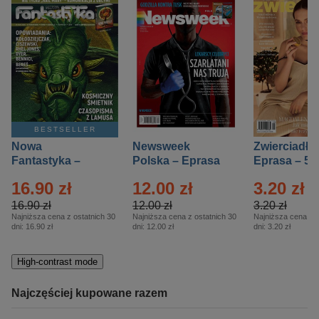
BESTSELLER
Nowa
Newsweek
Zwierciadło
Fantastyka –
Polska – Eprasa
Eprasa – 5/
Eprasa – 5/2026
– 13/2026
16.90 zł
12.00 zł
3.20 zł
16.90 zł
12.00 zł
3.20 zł
Najniższa cena z ostatnich 30
Najniższa cena z ostatnich 30
Najniższa cena z o
dni:
16.90 zł
dni:
12.00 zł
dni:
3.20 zł
High-contrast mode
Najczęściej kupowane razem