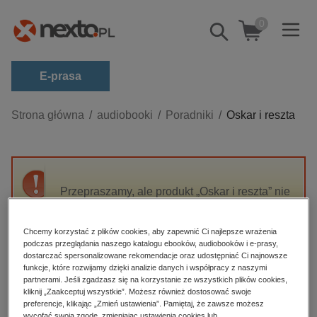
0
Pokaż/schowaj
wyszukiwarkę
E-prasa
Kategorie
Strona główna
audiobooki
Poradniki
Oskar i reszta
Zobacz wszystkie E-prasa
budownictwo, aranżacja wnętrz
biznesowe, branżowe, gospodarka
Przepraszamy, ale produkt „Oskar i reszta” nie
jest dostępny.
darmowe wydania
dzienniki
Chcemy korzystać z plików cookies, aby zapewnić Ci najlepsze wrażenia
podczas przeglądania naszego katalogu ebooków, audiobooków i e-prasy,
High-contrast mode
edukacja
dostarczać spersonalizowane rekomendacje oraz udostępniać Ci najnowsze
funkcje, które rozwijamy dzięki analizie danych i współpracy z naszymi
hobby, sport, rozrywka
Polecane
partnerami. Jeśli zgadzasz się na korzystanie ze wszystkich plików cookies,
kliknij „Zaakceptuj wszystkie”. Możesz również dostosować swoje
komputery, internet, technologie, informatyka
preferencje, klikając „Zmień ustawienia”. Pamiętaj, że zawsze możesz
wycofać swoją zgodę, zmieniając ustawienia cookies lub