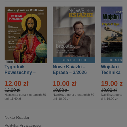
BESTSELLER
BESTSE
Tygodnik
Nowe Książki –
Wojsko i
Powszechny –
Eprasa – 3/2026
Technika
Eprasa – 14/2026
Historia – E
12.00 zł
10.00 zł
19.00 zł
– 2/2026
12.00 zł
10.00 zł
19.00 zł
Najniższa cena z ostatnich 30
Najniższa cena z ostatnich 30
Najniższa cena z o
dni:
11.40 zł
dni:
10.00 zł
dni:
19.00 zł
Nexto Reader
Polityka Prywatności