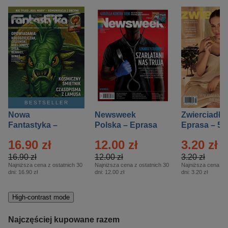
BESTSELLER
Nowa
Newsweek
Zwierciadło
Fantastyka –
Polska – Eprasa
Eprasa – 5/
Eprasa – 5/2026
– 13/2026
16.90 zł
12.00 zł
3.20 zł
16.90 zł
12.00 zł
3.20 zł
Najniższa cena z ostatnich 30
Najniższa cena z ostatnich 30
Najniższa cena z o
dni:
16.90 zł
dni:
12.00 zł
dni:
3.20 zł
High-contrast mode
Najczęściej kupowane razem