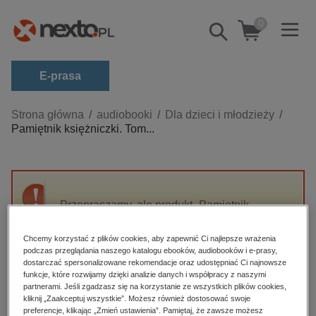
0
Pokaż/schowaj
wyszukiwarkę
E-prasa
Kategorie
Strona główna
audiobooki
Dla dzieci i młodzieży
Pamiętnik księżniczki. Tom...
Zobacz wszystkie E-prasa
budownictwo, aranżacja wnętrz
biznesowe, branżowe, gospodarka
Przepraszamy, ale produkt „Pamiętnik
darmowe wydania
księżniczki. Tom 3” nie jest dostępny.
dzienniki
Chcemy korzystać z plików cookies, aby zapewnić Ci najlepsze wrażenia
podczas przeglądania naszego katalogu ebooków, audiobooków i e-prasy,
edukacja
High-contrast mode
dostarczać spersonalizowane rekomendacje oraz udostępniać Ci najnowsze
hobby, sport, rozrywka
funkcje, które rozwijamy dzięki analizie danych i współpracy z naszymi
partnerami. Jeśli zgadzasz się na korzystanie ze wszystkich plików cookies,
Polecane
komputery, internet, technologie, informatyka
kliknij „Zaakceptuj wszystkie”. Możesz również dostosować swoje
preferencje, klikając „Zmień ustawienia”. Pamiętaj, że zawsze możesz