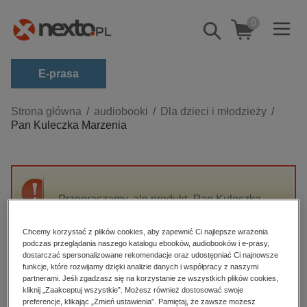
0
Pokaż/schowaj
wyszukiwarkę
E-prasa
Kategorie
Strona główna
audiobooki
Dla dzieci i młodzieży
Pan Kuleczka Marzenia
Zobacz wszystkie E-prasa
budownictwo, aranżacja wnętrz
biznesowe, branżowe, gospodarka
Przepraszamy, ale produkt „Pan Kuleczka
darmowe wydania
Marzenia” nie jest dostępny.
dzienniki
Chcemy korzystać z plików cookies, aby zapewnić Ci najlepsze wrażenia
podczas przeglądania naszego katalogu ebooków, audiobooków i e-prasy,
edukacja
High-contrast mode
dostarczać spersonalizowane rekomendacje oraz udostępniać Ci najnowsze
hobby, sport, rozrywka
funkcje, które rozwijamy dzięki analizie danych i współpracy z naszymi
partnerami. Jeśli zgadzasz się na korzystanie ze wszystkich plików cookies,
Polecane
komputery, internet, technologie, informatyka
kliknij „Zaakceptuj wszystkie”. Możesz również dostosować swoje
preferencje, klikając „Zmień ustawienia”. Pamiętaj, że zawsze możesz