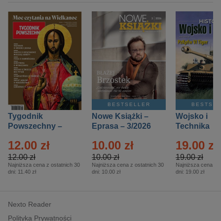
BESTSELLER
BESTSE
Tygodnik
Nowe Książki –
Wojsko i
Powszechny –
Eprasa – 3/2026
Technika
Eprasa – 14/2026
Historia – E
12.00 zł
10.00 zł
19.00 zł
– 2/2026
12.00 zł
10.00 zł
19.00 zł
Najniższa cena z ostatnich 30
Najniższa cena z ostatnich 30
Najniższa cena z o
dni:
11.40 zł
dni:
10.00 zł
dni:
19.00 zł
Nexto Reader
Polityka Prywatności