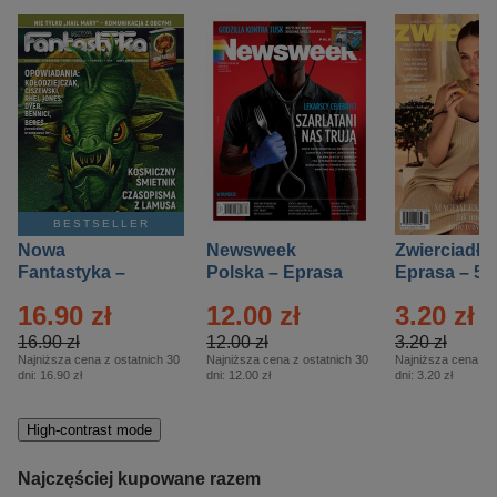
BESTSELLER
Nowa
Newsweek
Zwierciadło
Fantastyka –
Polska – Eprasa
Eprasa – 5/
Eprasa – 5/2026
– 13/2026
16.90 zł
12.00 zł
3.20 zł
16.90 zł
12.00 zł
3.20 zł
Najniższa cena z ostatnich 30
Najniższa cena z ostatnich 30
Najniższa cena z o
dni:
16.90 zł
dni:
12.00 zł
dni:
3.20 zł
High-contrast mode
Najczęściej kupowane razem