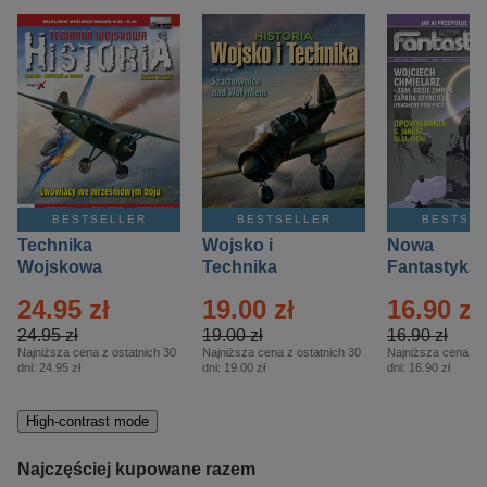
BESTSELLER
BESTSELLER
BESTSE
Technika
Wojsko i
Nowa
Wojskowa
Technika
Fantastyka 
Historia – Eprasa
Historia Wydanie
Eprasa – 4/
24.95 zł
19.00 zł
16.90 zł
– 2/2026
Specjalne –
Eprasa – 2/2026
24.95 zł
19.00 zł
16.90 zł
Najniższa cena z ostatnich 30
Najniższa cena z ostatnich 30
Najniższa cena z o
dni:
24.95 zł
dni:
19.00 zł
dni:
16.90 zł
High-contrast mode
Najczęściej kupowane razem