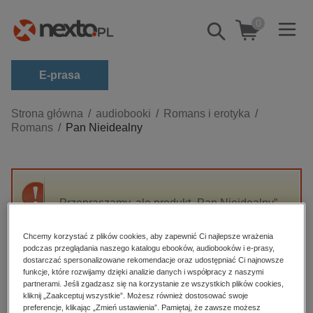
0
Pokaż/schowaj
wyszukiwarkę
E-prasa
Kategorie
Strona główna
audiobooki
Romans i erotyka
Romans
Pan Nieidealny
Zobacz wszystkie E-prasa
budownictwo, aranżacja wnętrz
biznesowe, branżowe, gospodarka
Przepraszamy, ale produkt „Pan Nieidealny”
darmowe wydania
nie jest dostępny.
dzienniki
Chcemy korzystać z plików cookies, aby zapewnić Ci najlepsze wrażenia
podczas przeglądania naszego katalogu ebooków, audiobooków i e-prasy,
edukacja
High-contrast mode
dostarczać spersonalizowane rekomendacje oraz udostępniać Ci najnowsze
hobby, sport, rozrywka
funkcje, które rozwijamy dzięki analizie danych i współpracy z naszymi
partnerami. Jeśli zgadzasz się na korzystanie ze wszystkich plików cookies,
Polecane
komputery, internet, technologie, informatyka
kliknij „Zaakceptuj wszystkie”. Możesz również dostosować swoje
preferencje, klikając „Zmień ustawienia”. Pamiętaj, że zawsze możesz