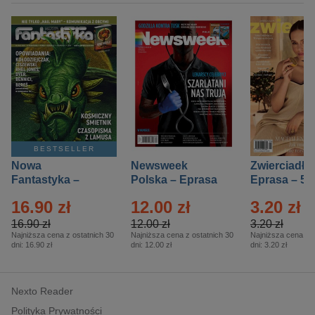
BESTSELLER
Nowa
Newsweek
Zwierciadło
Fantastyka –
Polska – Eprasa
Eprasa – 5/
Eprasa – 5/2026
– 13/2026
16.90 zł
12.00 zł
3.20 zł
16.90 zł
12.00 zł
3.20 zł
Najniższa cena z ostatnich 30
Najniższa cena z ostatnich 30
Najniższa cena z o
dni:
16.90 zł
dni:
12.00 zł
dni:
3.20 zł
Nexto Reader
Polityka Prywatności