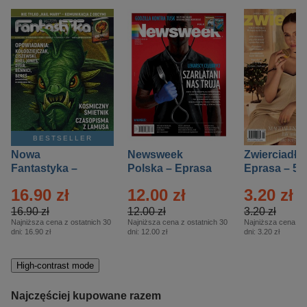
BESTSELLER
Nowa
Newsweek
Zwierciadło
Fantastyka –
Polska – Eprasa
Eprasa – 5/
Eprasa – 5/2026
– 13/2026
16.90 zł
12.00 zł
3.20 zł
16.90 zł
12.00 zł
3.20 zł
Najniższa cena z ostatnich 30
Najniższa cena z ostatnich 30
Najniższa cena z o
dni:
16.90 zł
dni:
12.00 zł
dni:
3.20 zł
High-contrast mode
Najczęściej kupowane razem