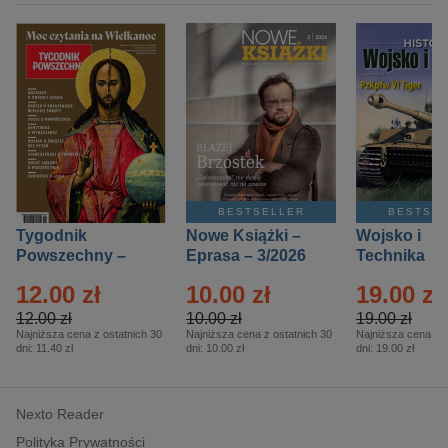
BESTSELLER
BESTSE
Tygodnik
Nowe Książki –
Wojsko i
Powszechny –
Eprasa – 3/2026
Technika
Eprasa – 14/2026
Historia – E
12.00 zł
10.00 zł
19.00 zł
– 2/2026
12.00 zł
10.00 zł
19.00 zł
Najniższa cena z ostatnich 30
Najniższa cena z ostatnich 30
Najniższa cena z o
dni:
11.40 zł
dni:
10.00 zł
dni:
19.00 zł
Nexto Reader
Polityka Prywatności