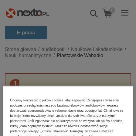
0
Pokaż/schowaj
wyszukiwarkę
E-prasa
Kategorie
Strona główna
audiobooki
Naukowe i akademickie
Nauki humanistyczne
Piastowskie Wahadło
Zobacz wszystkie E-prasa
budownictwo, aranżacja wnętrz
biznesowe, branżowe, gospodarka
Przepraszamy, ale produkt „Piastowskie
darmowe wydania
Wahadło” nie jest dostępny.
dzienniki
Chcemy korzystać z plików cookies, aby zapewnić Ci najlepsze wrażenia
podczas przeglądania naszego katalogu ebooków, audiobooków i e-prasy,
edukacja
dostarczać spersonalizowane rekomendacje oraz udostępniać Ci najnowsze
High-contrast mode
funkcje, które rozwijamy dzięki analizie danych i współpracy z naszymi
hobby, sport, rozrywka
partnerami. Jeśli zgadzasz się na korzystanie ze wszystkich plików cookies,
Polecane
kliknij „Zaakceptuj wszystkie”. Możesz również dostosować swoje
komputery, internet, technologie, informatyka
preferencje, klikając „Zmień ustawienia”. Pamiętaj, że zawsze możesz