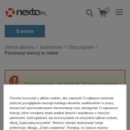
0
Pokaż/schowaj
wyszukiwarkę
E-prasa
Kategorie
Strona główna
audiobooki
Obyczajowe
Ponieważ wierzę w ciebie
Zobacz wszystkie E-prasa
budownictwo, aranżacja wnętrz
biznesowe, branżowe, gospodarka
Przepraszamy, ale produkt „Ponieważ wierzę
darmowe wydania
w ciebie” nie jest dostępny.
dzienniki
Chcemy korzystać z plików cookies, aby zapewnić Ci najlepsze wrażenia
podczas przeglądania naszego katalogu ebooków, audiobooków i e-prasy,
edukacja
High-contrast mode
dostarczać spersonalizowane rekomendacje oraz udostępniać Ci najnowsze
hobby, sport, rozrywka
funkcje, które rozwijamy dzięki analizie danych i współpracy z naszymi
partnerami. Jeśli zgadzasz się na korzystanie ze wszystkich plików cookies,
Polecane
komputery, internet, technologie, informatyka
kliknij „Zaakceptuj wszystkie”. Możesz również dostosować swoje
preferencje, klikając „Zmień ustawienia”. Pamiętaj, że zawsze możesz