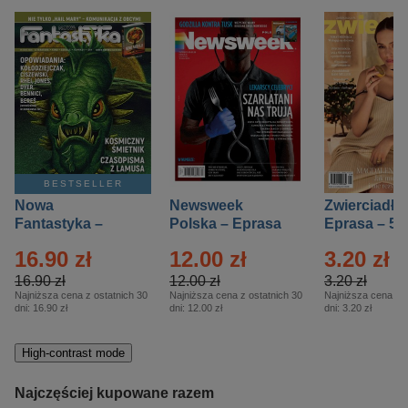
BESTSELLER
Nowa
Newsweek
Zwierciadło
Fantastyka –
Polska – Eprasa
Eprasa – 5/
Eprasa – 5/2026
– 13/2026
16.90 zł
12.00 zł
3.20 zł
16.90 zł
12.00 zł
3.20 zł
Najniższa cena z ostatnich 30
Najniższa cena z ostatnich 30
Najniższa cena z o
dni:
16.90 zł
dni:
12.00 zł
dni:
3.20 zł
High-contrast mode
Najczęściej kupowane razem