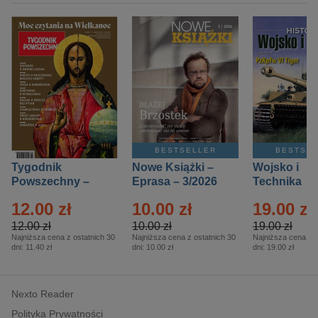
BESTSELLER
BESTSE
Tygodnik
Nowe Książki –
Wojsko i
Powszechny –
Eprasa – 3/2026
Technika
Eprasa – 14/2026
Historia – E
12.00 zł
10.00 zł
19.00 zł
– 2/2026
12.00 zł
10.00 zł
19.00 zł
Najniższa cena z ostatnich 30
Najniższa cena z ostatnich 30
Najniższa cena z o
dni:
11.40 zł
dni:
10.00 zł
dni:
19.00 zł
Nexto Reader
Polityka Prywatności