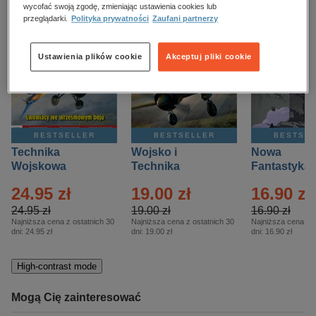
kobiece, lifestyle, kultura
wycofać swoją zgodę, zmieniając ustawienia cookies lub
przeglądarki.
Polityka prywatności
Zaufani partnerzy
polityka, społeczno-informacyjne
psychologiczne
Ustawienia plików cookie
Akceptuj pliki cookie
inne
popularno-naukowe
historia
BESTSELLER
BESTSELLER
BESTSE
zdrowie
Technika
Wojsko i
Nowa
religie
Wojskowa
Technika
Fantastyka 
Historia – Eprasa
Historia Wydanie
Eprasa – 4/
24.95 zł
19.00 zł
16.90 zł
– 2/2026
Specjalne –
Eprasa – 2/2026
24.95 zł
19.00 zł
16.90 zł
Najniższa cena z ostatnich 30
Najniższa cena z ostatnich 30
Najniższa cena z o
dni:
24.95 zł
dni:
19.00 zł
dni:
16.90 zł
High-contrast mode
Mogą Cię zainteresować