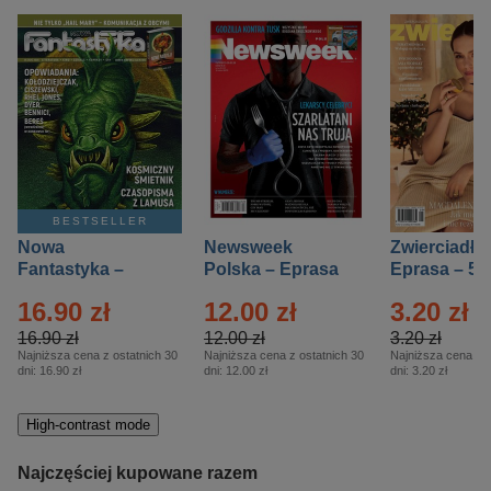
BESTSELLER
Nowa
Newsweek
Zwierciadło
Fantastyka –
Polska – Eprasa
Eprasa – 5/
Eprasa – 5/2026
– 13/2026
16.90 zł
12.00 zł
3.20 zł
16.90 zł
12.00 zł
3.20 zł
Najniższa cena z ostatnich 30
Najniższa cena z ostatnich 30
Najniższa cena z o
dni:
16.90 zł
dni:
12.00 zł
dni:
3.20 zł
High-contrast mode
Najczęściej kupowane razem