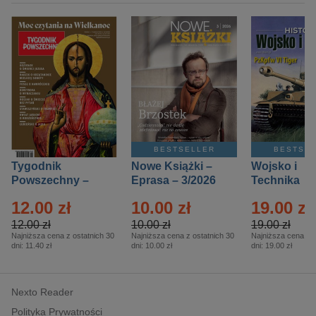
BESTSELLER
BESTSE
Tygodnik
Nowe Książki –
Wojsko i
Powszechny –
Eprasa – 3/2026
Technika
Eprasa – 14/2026
Historia – E
12.00 zł
10.00 zł
19.00 zł
– 2/2026
12.00 zł
10.00 zł
19.00 zł
Najniższa cena z ostatnich 30
Najniższa cena z ostatnich 30
Najniższa cena z o
dni:
11.40 zł
dni:
10.00 zł
dni:
19.00 zł
Nexto Reader
Polityka Prywatności