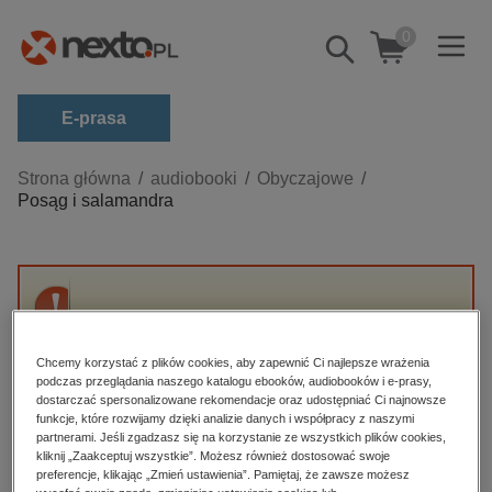
0
Pokaż/schowaj
wyszukiwarkę
E-prasa
Kategorie
Strona główna
audiobooki
Obyczajowe
Posąg i salamandra
Zobacz wszystkie E-prasa
budownictwo, aranżacja wnętrz
biznesowe, branżowe, gospodarka
Przepraszamy, ale produkt „Posąg i
darmowe wydania
salamandra” nie jest dostępny.
dzienniki
Chcemy korzystać z plików cookies, aby zapewnić Ci najlepsze wrażenia
podczas przeglądania naszego katalogu ebooków, audiobooków i e-prasy,
edukacja
dostarczać spersonalizowane rekomendacje oraz udostępniać Ci najnowsze
High-contrast mode
funkcje, które rozwijamy dzięki analizie danych i współpracy z naszymi
hobby, sport, rozrywka
partnerami. Jeśli zgadzasz się na korzystanie ze wszystkich plików cookies,
Polecane
kliknij „Zaakceptuj wszystkie”. Możesz również dostosować swoje
komputery, internet, technologie, informatyka
preferencje, klikając „Zmień ustawienia”. Pamiętaj, że zawsze możesz