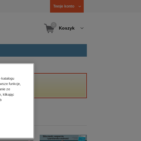
Twoje konto
0
Koszyk
 katalogu
wsze funkcje,
anie ze
, klikając
b