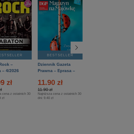
ESTSELLER
BESTSELLER
BESTSELLER
Rock –
Dziennik Gazeta
Świat Wiedzy
 – 4/2026
Prawna – Eprasa –
Historia – Eprasa –
83/2026
2/2026
9 zł
11.90 zł
13.99 zł
ł
11.90 zł
13.99 zł
a cena z ostatnich 30
Najniższa cena z ostatnich 30
Najniższa cena z ostatnich 30
 zł
dni:
9.40 zł
dni:
13.99 zł