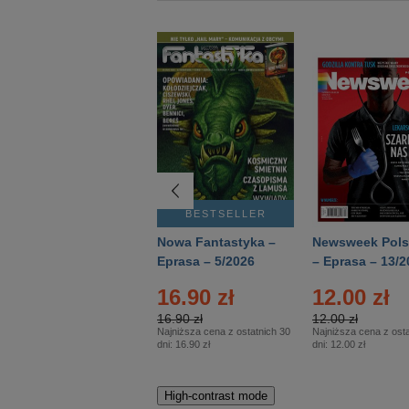
BESTSELLER
BESTSELLER
Deutsch Aktuell –
Nowa Fantastyka –
Newsweek Pols
Eprasa – 2/2026
Eprasa – 5/2026
– Eprasa – 13/2
16.90 zł
12.00 zł
16.90 zł
12.00 zł
Najniższa cena z ostatnich 30
Najniższa cena z osta
dni:
16.90 zł
dni:
12.00 zł
High-contrast mode