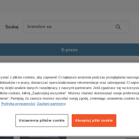
Szukaj
Szukaj
E-prasa
eży
Przedszkoludki. Sto radości...
Zobacz wszystkie E-prasa
polityka, społeczno-informacyjne
stać z plików cookies, aby zapewnić Ci najlepsze wrażenia podczas przeglądania naszego
iobooków i e-prasy, dostarczać spersonalizowane rekomendacje oraz udostępniać Ci najno
psychologiczne
 Sto radości i dwa smutki” nie jest dostępny.
amy dzięki analizie danych i współpracy z naszymi partnerami. Jeśli zgadzasz się na korzyst
inne
lików cookies, kliknij „Zaakceptuj wszystkie”. Możesz również dostosować swoje preferencje
popularno-naukowe
ienia”. Pamiętaj, że zawsze możesz wycofać swoją zgodę, zmieniając ustawienia cookies lu
Polityka prywatności
Zaufani partnerzy
historia
zdrowie
religie
Ustawienia plików cookie
Akceptuj pliki cookie