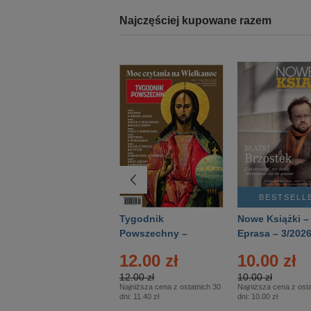
Najczęściej kupowane razem
BESTSELLER
BESTSELL
Technika
Tygodnik
Nowe Książki –
Wojskowa Historia
Powszechny –
Eprasa – 3/202
- Numer specjalny
Eprasa – 14/2026
12.00 zł
10.00 zł
– Eprasa – 2/2026
12.00 zł
10.00 zł
Najniższa cena z ostatnich 30
Najniższa cena z osta
dni:
11.40 zł
dni:
10.00 zł