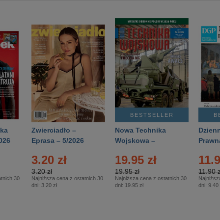
BESTSELLER
B
ka
Zwierciadło –
Nowa Technika
Dzienn
026
Eprasa – 5/2026
Wojskowa –
Prawn
Eprasa – 2/2026
65/20
3.20 zł
19.95 zł
11.9
3.20 zł
19.95 zł
11.90 z
tnich 30
Najniższa cena z ostatnich 30
Najniższa cena z ostatnich 30
Najniższ
dni:
3.20 zł
dni:
19.95 zł
dni:
9.40 