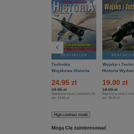
BESTSELLER
BESTSELLER
BESTSELL
Gość Niedzielny -
Technika
Wojsko i Techn
Warszawski –
Wojskowa Historia
Historia Wydan
Eprasa – 14/2026
– Eprasa – 2/2026
Specjalne – Ep
24.95 zł
19.00 zł
– 2/2026
24.95 zł
19.00 zł
Najniższa cena z ostatnich 30
Najniższa cena z osta
dni:
24.95 zł
dni:
19.00 zł
High-contrast mode
Mogą Cię zainteresować