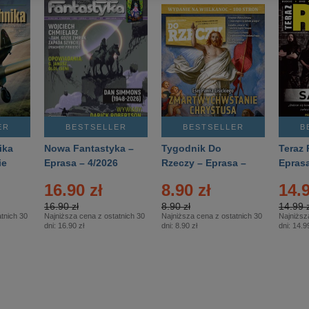
ER
BESTSELLER
BESTSELLER
B
ika
Nowa Fantastyka –
Tygodnik Do
Teraz 
ie
Eprasa – 4/2026
Rzeczy – Eprasa –
Eprasa
rasa
14/2026
16.90 zł
8.90 zł
14.9
16.90 zł
8.90 zł
14.99 z
tnich 30
Najniższa cena z ostatnich 30
Najniższa cena z ostatnich 30
Najniższ
dni:
16.90 zł
dni:
8.90 zł
dni:
14.99