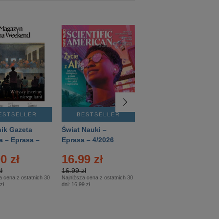
ESTSELLER
BESTSELLER
BESTSELLER
ik Gazeta
Świat Nauki –
Mówią Wieki –
a – Eprasa –
Eprasa – 4/2026
Eprasa – 3/2026
26
0 zł
16.99 zł
12.50 zł
ł
16.99 zł
12.50 zł
a cena z ostatnich 30
Najniższa cena z ostatnich 30
Najniższa cena z ostatnich 30
zł
dni:
16.99 zł
dni:
12.50 zł