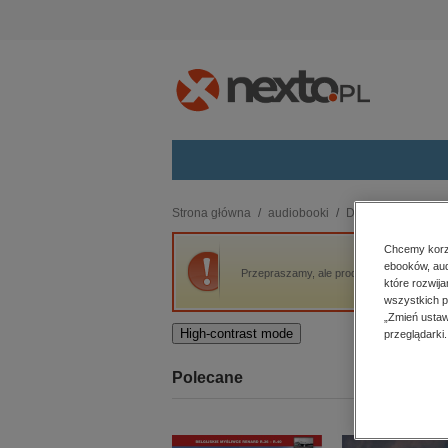
Kategorie
Strona główna
audiobooki
Dla dzieci i młodzi
budownictwo, aranżacja wnętrz
Chcemy korzy
ebooków, aud
biznesowe, branżowe, gospodarka
Przepraszamy, ale produkt „Przedszkoludki.
które rozwij
darmowe wydania
wszystkich p
dzienniki
„Zmień ustaw
High-contrast mode
przeglądarki.
edukacja
hobby, sport, rozrywka
Polecane
komputery, internet, technologie,
informatyka
kobiece, lifestyle, kultura