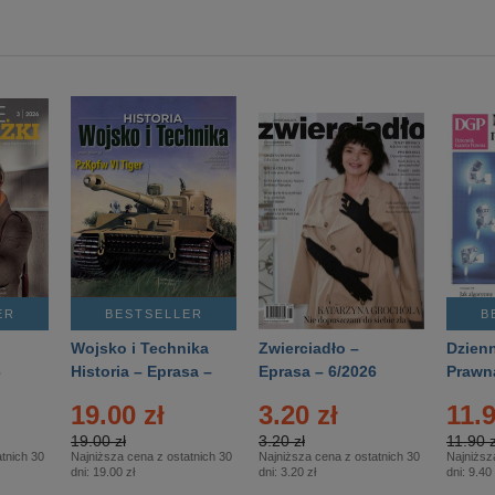
ER
BESTSELLER
B
Wojsko i Technika
Zwierciadło –
Dzienn
6
Historia – Eprasa –
Eprasa – 6/2026
Prawn
2/2026
74/20
19.00 zł
3.20 zł
11.9
19.00 zł
3.20 zł
11.90 z
tnich 30
Najniższa cena z ostatnich 30
Najniższa cena z ostatnich 30
Najniższ
dni:
19.00 zł
dni:
3.20 zł
dni:
9.40 