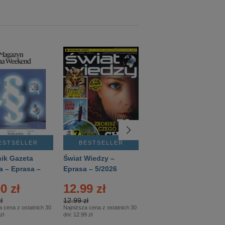
ESTSELLER
BESTSELLER
BESTSELLER
ik Gazeta
Świat Wiedzy –
T3 – Eprasa –
a – Eprasa –
Eprasa – 5/2026
4/2026
26
0 zł
12.99 zł
9.50 zł
ł
12.99 zł
9.50 zł
a cena z ostatnich 30
Najniższa cena z ostatnich 30
Najniższa cena z ostatnich 30
zł
dni:
12.99 zł
dni:
11.90 zł