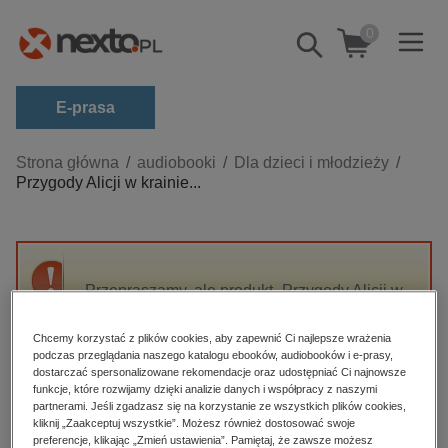
0
Pokaż/schowaj
wyszukiwarkę
E-prasa
Kategorie
Strona główna
audiobooki
Dla dzieci i młodzieży
Przygody Alicji w krainie...
Zobacz wszystkie E-prasa
budownictwo, aranżacja wnętrz
biznesowe, branżowe, gospodarka
Przepraszamy, ale produkt „Przygody Alicji w
darmowe wydania
krainie czarów” nie jest dostępny.
dzienniki
Chcemy korzystać z plików cookies, aby zapewnić Ci najlepsze wrażenia
podczas przeglądania naszego katalogu ebooków, audiobooków i e-prasy,
edukacja
High-contrast mode
dostarczać spersonalizowane rekomendacje oraz udostępniać Ci najnowsze
hobby, sport, rozrywka
funkcje, które rozwijamy dzięki analizie danych i współpracy z naszymi
partnerami. Jeśli zgadzasz się na korzystanie ze wszystkich plików cookies,
Polecane
komputery, internet, technologie, informatyka
kliknij „Zaakceptuj wszystkie”. Możesz również dostosować swoje
preferencje, klikając „Zmień ustawienia”. Pamiętaj, że zawsze możesz