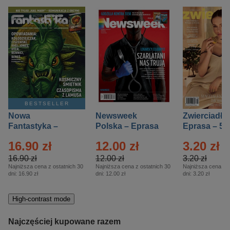
BESTSELLER
Nowa
Newsweek
Zwierciadło
Fantastyka –
Polska – Eprasa
Eprasa – 5/
Eprasa – 5/2026
– 13/2026
16.90 zł
12.00 zł
3.20 zł
16.90 zł
12.00 zł
3.20 zł
Najniższa cena z ostatnich 30
Najniższa cena z ostatnich 30
Najniższa cena z o
dni:
16.90 zł
dni:
12.00 zł
dni:
3.20 zł
High-contrast mode
Najczęściej kupowane razem