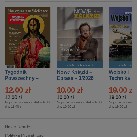
BESTSELLER
BESTSE
Tygodnik
Nowe Książki –
Wojsko i
Powszechny –
Eprasa – 3/2026
Technika
Eprasa – 14/2026
Historia – E
12.00 zł
10.00 zł
19.00 zł
– 2/2026
12.00 zł
10.00 zł
19.00 zł
Najniższa cena z ostatnich 30
Najniższa cena z ostatnich 30
Najniższa cena z o
dni:
11.40 zł
dni:
10.00 zł
dni:
19.00 zł
Nexto Reader
Polityka Prywatności