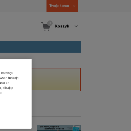
Twoje konto
0
Koszyk
 katalogu
wsze funkcje,
anie ze
, klikając
b