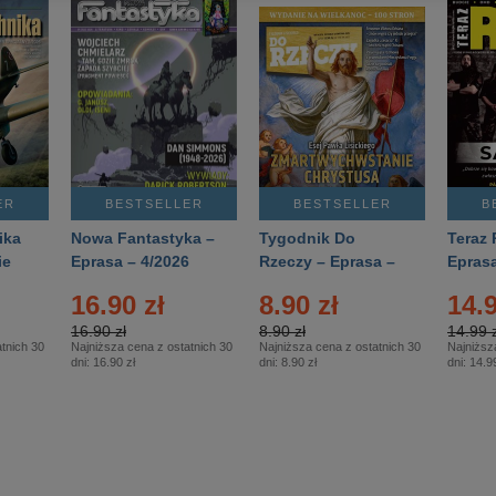
ER
BESTSELLER
BESTSELLER
B
ika
Nowa Fantastyka –
Tygodnik Do
Teraz 
ie
Eprasa – 4/2026
Rzeczy – Eprasa –
Eprasa
rasa
14/2026
16.90 zł
8.90 zł
14.9
16.90 zł
8.90 zł
14.99 z
tnich 30
Najniższa cena z ostatnich 30
Najniższa cena z ostatnich 30
Najniższ
dni:
16.90 zł
dni:
8.90 zł
dni:
14.99