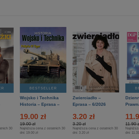
ER
BESTSELLER
B
Wojsko i Technika
Zwierciadło –
Dzienn
6
Historia – Eprasa –
Eprasa – 6/2026
Prawn
2/2026
74/20
19.00 zł
3.20 zł
11.9
19.00 zł
3.20 zł
11.90 z
tnich 30
Najniższa cena z ostatnich 30
Najniższa cena z ostatnich 30
Najniższ
dni:
19.00 zł
dni:
3.20 zł
dni:
11.31