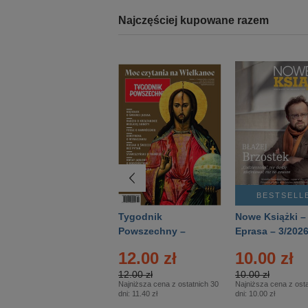
Najczęściej kupowane razem
BESTSELLER
BESTSELL
Technika
Tygodnik
Nowe Książki –
Wojskowa Historia
Powszechny –
Eprasa – 3/202
- Numer specjalny
Eprasa – 14/2026
12.00 zł
10.00 zł
– Eprasa – 2/2026
12.00 zł
10.00 zł
Najniższa cena z ostatnich 30
Najniższa cena z osta
dni:
11.40 zł
dni:
10.00 zł