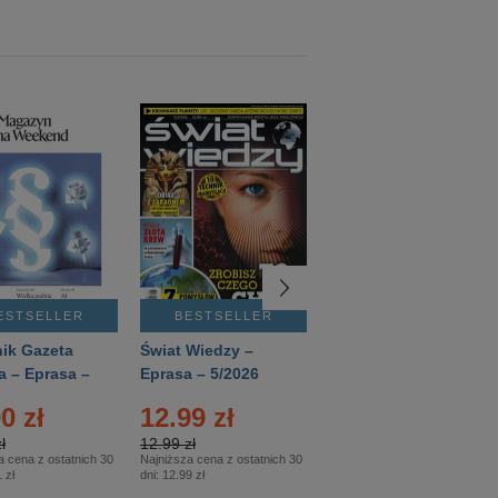
ESTSELLER
BESTSELLER
BESTSELLER
ik Gazeta
Świat Wiedzy –
T3 – Eprasa –
a – Eprasa –
Eprasa – 5/2026
4/2026
26
0 zł
12.99 zł
9.50 zł
ł
12.99 zł
9.50 zł
a cena z ostatnich 30
Najniższa cena z ostatnich 30
Najniższa cena z ostatnich 30
 zł
dni:
12.99 zł
dni:
11.90 zł