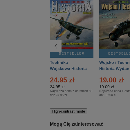
BESTSELLER
BESTSELLER
BESTSELL
Gość Niedzielny -
Technika
Wojsko i Techn
Warszawski –
Wojskowa Historia
Historia Wydan
Eprasa – 14/2026
– Eprasa – 2/2026
Specjalne – Ep
24.95 zł
19.00 zł
– 2/2026
24.95 zł
19.00 zł
Najniższa cena z ostatnich 30
Najniższa cena z osta
dni:
24.95 zł
dni:
19.00 zł
High-contrast mode
Mogą Cię zainteresować