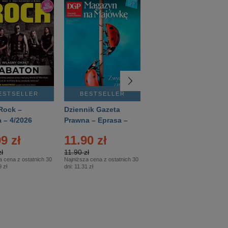
ESTSELLER
BESTSELLER
BESTSELLER
Rock –
Dziennik Gazeta
Świat Wiedzy
 – 4/2026
Prawna – Eprasa –
Historia – Eprasa –
83/2026
2/2026
9 zł
11.90 zł
13.99 zł
ł
11.90 zł
13.99 zł
a cena z ostatnich 30
Najniższa cena z ostatnich 30
Najniższa cena z ostatnich 30
 zł
dni:
11.31 zł
dni:
13.99 zł