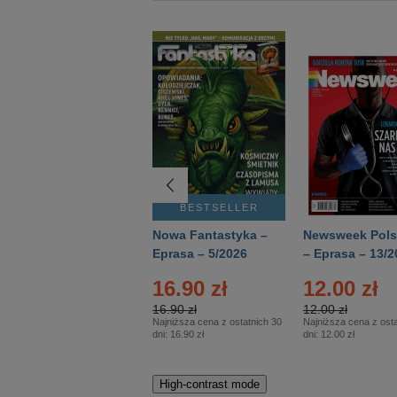
BESTSELLER
BESTSELLER
Deutsch Aktuell –
Nowa Fantastyka –
Newsweek Pols
Eprasa – 2/2026
Eprasa – 5/2026
– Eprasa – 13/2
16.90 zł
12.00 zł
16.90 zł
12.00 zł
Najniższa cena z ostatnich 30
Najniższa cena z osta
dni:
16.90 zł
dni:
12.00 zł
High-contrast mode