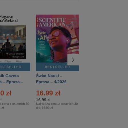
ESTSELLER
BESTSELLER
BESTSELLER
ik Gazeta
Świat Nauki –
Mówią Wieki –
a – Eprasa –
Eprasa – 4/2026
Eprasa – 3/2026
26
0 zł
16.99 zł
12.50 zł
ł
16.99 zł
12.50 zł
a cena z ostatnich 30
Najniższa cena z ostatnich 30
Najniższa cena z ostatnich 30
 zł
dni:
16.99 zł
dni:
12.50 zł