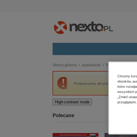
Kategorie
Strona główna
audiobooki
Poradniki
Rozwó
budownictwo, aranżacja wnętrz
Chcemy korzy
ebooków, aud
biznesowe, branżowe, gospodarka
Przepraszamy, ale produkt „Przywództwo 
które rozwij
darmowe wydania
wszystkich p
dzienniki
„Zmień ustaw
High-contrast mode
przeglądarki.
edukacja
hobby, sport, rozrywka
Polecane
komputery, internet, technologie,
informatyka
kobiece, lifestyle, kultura