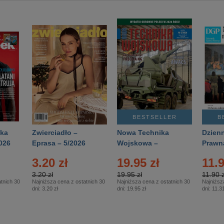
BESTSELLER
B
ka
Zwierciadło –
Nowa Technika
Dzienn
026
Eprasa – 5/2026
Wojskowa –
Prawn
Eprasa – 2/2026
65/20
3.20 zł
19.95 zł
11.9
3.20 zł
19.95 zł
11.90 z
tnich 30
Najniższa cena z ostatnich 30
Najniższa cena z ostatnich 30
Najniższ
dni:
3.20 zł
dni:
19.95 zł
dni:
11.31