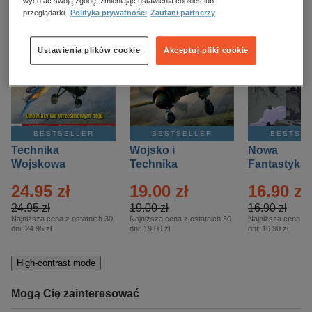
kobiece, lifestyle, kultura
wycofać swoją zgodę, zmieniając ustawienia cookies lub
przeglądarki.
Polityka prywatności
Zaufani partnerzy
polityka, społeczno-informacyjne
Ustawienia plików cookie
Akceptuj pliki cookie
psychologiczne
inne
popularno-naukowe
historia
BESTSELLER
BESTSELLER
BESTSE
zdrowie
Technika
Wojsko i
Nowa
religie
Wojskowa
Technika
Fantastyka 
Historia – Eprasa
Historia Wydanie
Eprasa – 4/
24.95 zł
19.00 zł
16.90 zł
– 2/2026
Specjalne –
Eprasa – 2/2026
24.95 zł
19.00 zł
16.90 zł
Najniższa cena z ostatnich 30
Najniższa cena z ostatnich 30
Najniższa cena z o
dni:
24.95 zł
dni:
19.00 zł
dni:
16.90 zł
High-contrast mode
Mogą Cię zainteresować