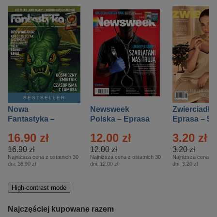
BESTSELLER
Nowa
Newsweek
Zwierciadło
Fantastyka –
Polska – Eprasa
Eprasa – 5/
Eprasa – 5/2026
– 13/2026
16.90 zł
12.00 zł
3.20 zł
16.90 zł
12.00 zł
3.20 zł
Najniższa cena z ostatnich 30
Najniższa cena z ostatnich 30
Najniższa cena z o
dni:
16.90 zł
dni:
12.00 zł
dni:
3.20 zł
High-contrast mode
Najczęściej kupowane razem