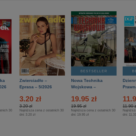
BESTSELLER
B
ka
Zwierciadło –
Nowa Technika
Dzienn
026
Eprasa – 5/2026
Wojskowa –
Prawn
Eprasa – 2/2026
65/20
3.20 zł
19.95 zł
11.9
3.20 zł
19.95 zł
11.90 z
tnich 30
Najniższa cena z ostatnich 30
Najniższa cena z ostatnich 30
Najniższ
dni:
3.20 zł
dni:
19.95 zł
dni:
11.31