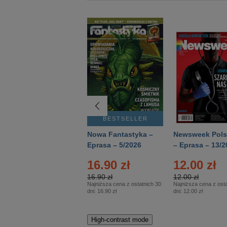
BESTSELLER
BESTSELLER
Deutsch Aktuell –
Nowa Fantastyka –
Newsweek Pols
Eprasa – 2/2026
Eprasa – 5/2026
– Eprasa – 13/2
16.90 zł
12.00 zł
16.90 zł
12.00 zł
Najniższa cena z ostatnich 30
Najniższa cena z osta
dni:
16.90 zł
dni:
12.00 zł
High-contrast mode