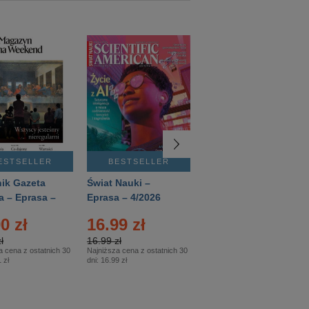
ESTSELLER
BESTSELLER
BESTSELLER
ik Gazeta
Świat Nauki –
Mówią Wieki –
a – Eprasa –
Eprasa – 4/2026
Eprasa – 3/2026
26
0 zł
16.99 zł
12.50 zł
ł
16.99 zł
12.50 zł
a cena z ostatnich 30
Najniższa cena z ostatnich 30
Najniższa cena z ostatnich 30
 zł
dni:
16.99 zł
dni:
12.50 zł