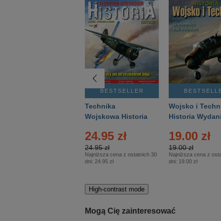
BESTSELLER
BESTSELLER
BESTSELL
Gość Niedzielny -
Technika
Wojsko i Techn
Warszawski –
Wojskowa Historia
Historia Wydan
Eprasa – 14/2026
– Eprasa – 2/2026
Specjalne – Ep
24.95 zł
19.00 zł
– 2/2026
24.95 zł
19.00 zł
Najniższa cena z ostatnich 30
Najniższa cena z osta
dni:
24.95 zł
dni:
19.00 zł
High-contrast mode
Mogą Cię zainteresować