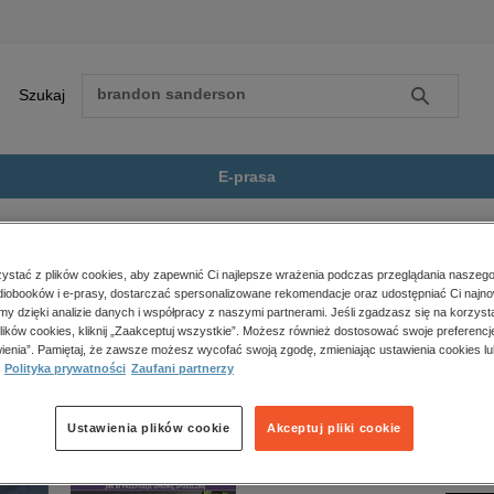
Szukaj
Szukaj
E-prasa
ska Jabłoń
Zobacz wszystkie E-prasa
polityka, społeczno-informacyjne
stać z plików cookies, aby zapewnić Ci najlepsze wrażenia podczas przeglądania naszego
iobooków i e-prasy, dostarczać spersonalizowane rekomendacje oraz udostępniać Ci najno
psychologiczne
 nie jest dostępny.
amy dzięki analizie danych i współpracy z naszymi partnerami. Jeśli zgadzasz się na korzyst
inne
lików cookies, kliknij „Zaakceptuj wszystkie”. Możesz również dostosować swoje preferencje
popularno-naukowe
ienia”. Pamiętaj, że zawsze możesz wycofać swoją zgodę, zmieniając ustawienia cookies lu
Polityka prywatności
Zaufani partnerzy
historia
zdrowie
religie
Ustawienia plików cookie
Akceptuj pliki cookie