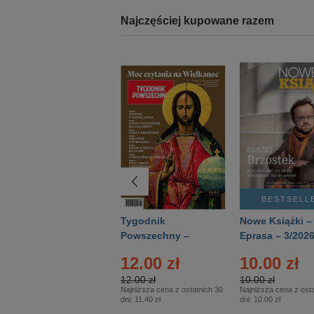
Najczęściej kupowane razem
BESTSELLER
BESTSELL
Technika
Tygodnik
Nowe Książki –
Wojskowa Historia
Powszechny –
Eprasa – 3/202
- Numer specjalny
Eprasa – 14/2026
12.00 zł
10.00 zł
– Eprasa – 2/2026
12.00 zł
10.00 zł
Najniższa cena z ostatnich 30
Najniższa cena z osta
dni:
11.40 zł
dni:
10.00 zł