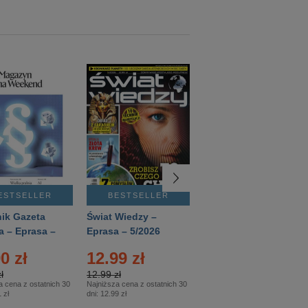
ESTSELLER
BESTSELLER
BESTSELLER
ik Gazeta
Świat Wiedzy –
T3 – Eprasa –
a – Eprasa –
Eprasa – 5/2026
4/2026
26
0 zł
12.99 zł
9.50 zł
ł
12.99 zł
9.50 zł
a cena z ostatnich 30
Najniższa cena z ostatnich 30
Najniższa cena z ostatnich 30
 zł
dni:
12.99 zł
dni:
11.90 zł