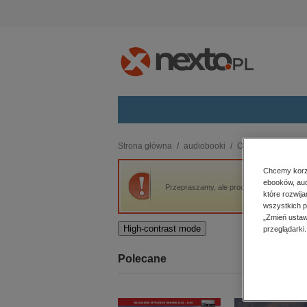
Kategorie
Strona główna
audiobooki
Obyczajowe
Raj
budownictwo, aranżacja wnętrz
Chcemy korzy
ebooków, aud
biznesowe, branżowe, gospodarka
Przepraszamy, ale produkt „Rajska Jabłoń”
które rozwij
darmowe wydania
wszystkich p
dzienniki
„Zmień ustaw
High-contrast mode
przeglądarki.
edukacja
hobby, sport, rozrywka
Polecane
komputery, internet, technologie,
informatyka
kobiece, lifestyle, kultura