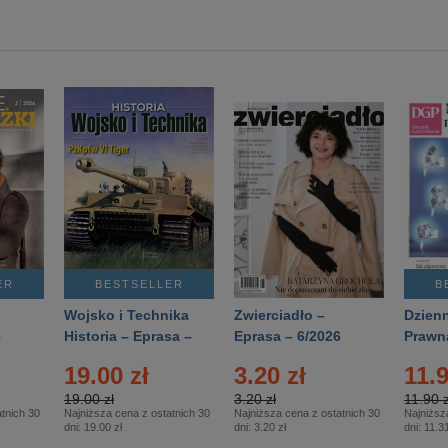
ER
BESTSELLER
B
Wojsko i Technika
Zwierciadło –
Dzienn
6
Historia – Eprasa –
Eprasa – 6/2026
Prawn
2/2026
74/20
19.00 zł
3.20 zł
11.9
19.00 zł
3.20 zł
11.90 z
tnich 30
Najniższa cena z ostatnich 30
Najniższa cena z ostatnich 30
Najniższ
dni:
19.00 zł
dni:
3.20 zł
dni:
11.31