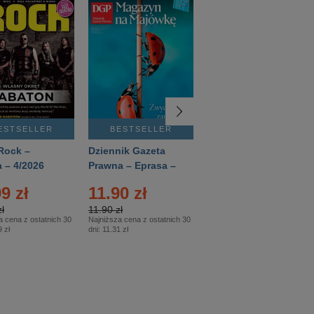
ESTSELLER
BESTSELLER
BESTSELLER
Rock –
Dziennik Gazeta
Świat Wiedzy
 – 4/2026
Prawna – Eprasa –
Historia – Eprasa –
83/2026
2/2026
9 zł
11.90 zł
13.99 zł
ł
11.90 zł
13.99 zł
a cena z ostatnich 30
Najniższa cena z ostatnich 30
Najniższa cena z ostatnich 30
 zł
dni:
11.31 zł
dni:
13.99 zł