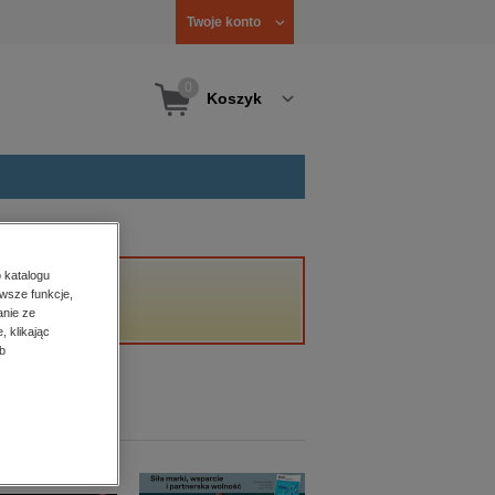
Twoje konto
0
Koszyk
 katalogu
wsze funkcje,
anie ze
, klikając
b