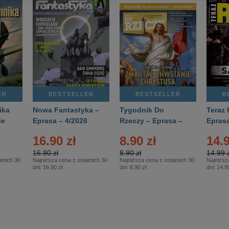
ER
BESTSELLER
BESTSELLER
B
ika
Nowa Fantastyka –
Tygodnik Do
Teraz 
ie
Eprasa – 4/2026
Rzeczy – Eprasa –
Eprasa
rasa
14/2026
16.90 zł
8.90 zł
14.9
16.90 zł
8.90 zł
14.99 z
tnich 30
Najniższa cena z ostatnich 30
Najniższa cena z ostatnich 30
Najniższ
dni:
16.90 zł
dni:
8.90 zł
dni:
14.99