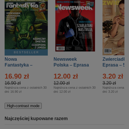
BESTSELLER
Nowa
Newsweek
Zwierciadło
Fantastyka –
Polska – Eprasa
Eprasa – 5/
Eprasa – 5/2026
– 13/2026
16.90 zł
12.00 zł
3.20 zł
16.90 zł
12.00 zł
3.20 zł
Najniższa cena z ostatnich 30
Najniższa cena z ostatnich 30
Najniższa cena z o
dni:
16.90 zł
dni:
12.00 zł
dni:
3.20 zł
High-contrast mode
Najczęściej kupowane razem