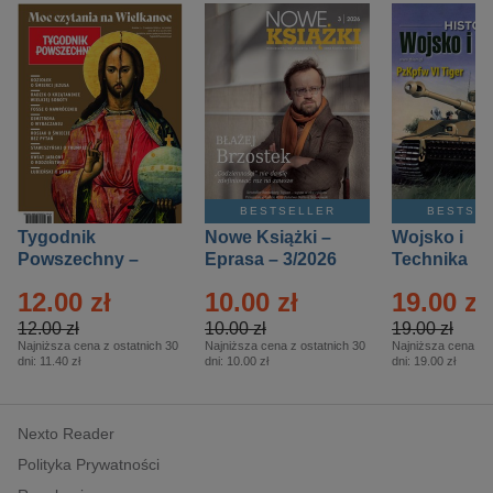
BESTSELLER
BESTSE
Tygodnik
Nowe Książki –
Wojsko i
Powszechny –
Eprasa – 3/2026
Technika
Eprasa – 14/2026
Historia – E
12.00 zł
10.00 zł
19.00 zł
– 2/2026
12.00 zł
10.00 zł
19.00 zł
Najniższa cena z ostatnich 30
Najniższa cena z ostatnich 30
Najniższa cena z o
dni:
11.40 zł
dni:
10.00 zł
dni:
19.00 zł
Nexto Reader
Polityka Prywatności