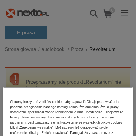
0
Pokaż/schowaj
wyszukiwarkę
E-prasa
Kategorie
Strona główna
audiobooki
Proza
Revolterium
Zobacz wszystkie E-prasa
budownictwo, aranżacja wnętrz
biznesowe, branżowe, gospodarka
Przepraszamy, ale produkt „Revolterium” nie
jest dostępny.
darmowe wydania
dzienniki
Chcemy korzystać z plików cookies, aby zapewnić Ci najlepsze wrażenia
High-contrast mode
podczas przeglądania naszego katalogu ebooków, audiobooków i e-prasy,
edukacja
dostarczać spersonalizowane rekomendacje oraz udostępniać Ci najnowsze
hobby, sport, rozrywka
funkcje, które rozwijamy dzięki analizie danych i współpracy z naszymi
Polecane
partnerami. Jeśli zgadzasz się na korzystanie ze wszystkich plików cookies,
komputery, internet, technologie, informatyka
kliknij „Zaakceptuj wszystkie”. Możesz również dostosować swoje
preferencje, klikając „Zmień ustawienia”. Pamiętaj, że zawsze możesz