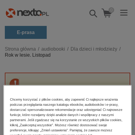
0
Pokaż/schowaj
wyszukiwarkę
E-prasa
Kategorie
Strona główna
audiobooki
Dla dzieci i młodzieży
Rok w lesie. Listopad
Zobacz wszystkie E-prasa
budownictwo, aranżacja wnętrz
biznesowe, branżowe, gospodarka
Przepraszamy, ale produkt „Rok w lesie.
darmowe wydania
Listopad” nie jest dostępny.
dzienniki
Chcemy korzystać z plików cookies, aby zapewnić Ci najlepsze wrażenia
podczas przeglądania naszego katalogu ebooków, audiobooków i e-prasy,
edukacja
dostarczać spersonalizowane rekomendacje oraz udostępniać Ci najnowsze
High-contrast mode
funkcje, które rozwijamy dzięki analizie danych i współpracy z naszymi
hobby, sport, rozrywka
partnerami. Jeśli zgadzasz się na korzystanie ze wszystkich plików cookies,
Polecane
kliknij „Zaakceptuj wszystkie”. Możesz również dostosować swoje
komputery, internet, technologie, informatyka
preferencje, klikając „Zmień ustawienia”. Pamiętaj, że zawsze możesz