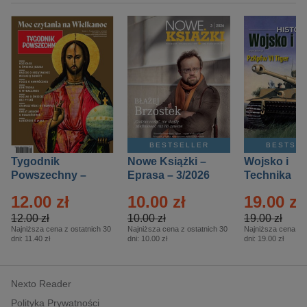
BESTSELLER
BESTSE
Tygodnik
Nowe Książki –
Wojsko i
Powszechny –
Eprasa – 3/2026
Technika
Eprasa – 14/2026
Historia – E
12.00 zł
10.00 zł
19.00 zł
– 2/2026
12.00 zł
10.00 zł
19.00 zł
Najniższa cena z ostatnich 30
Najniższa cena z ostatnich 30
Najniższa cena z o
dni:
11.40 zł
dni:
10.00 zł
dni:
19.00 zł
Nexto Reader
Polityka Prywatności