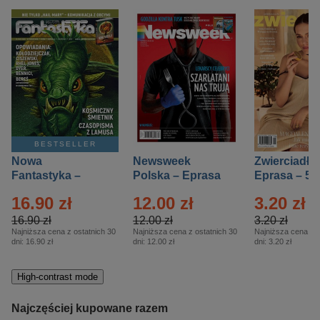
BESTSELLER
Nowa
Newsweek
Zwierciadło
Fantastyka –
Polska – Eprasa
Eprasa – 5/
Eprasa – 5/2026
– 13/2026
16.90 zł
12.00 zł
3.20 zł
16.90 zł
12.00 zł
3.20 zł
Najniższa cena z ostatnich 30
Najniższa cena z ostatnich 30
Najniższa cena z o
dni:
16.90 zł
dni:
12.00 zł
dni:
3.20 zł
High-contrast mode
Najczęściej kupowane razem