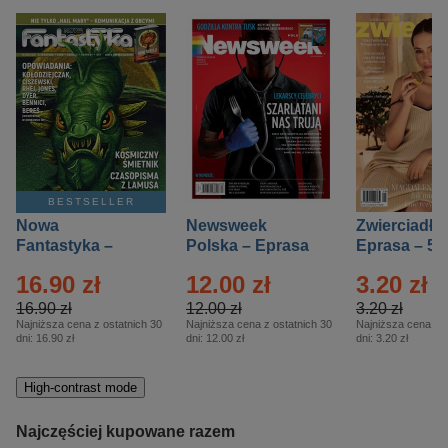
BESTSELLER
Nowa
Newsweek
Zwierciadło
Fantastyka –
Polska – Eprasa
Eprasa – 5/
Eprasa – 5/2026
– 13/2026
16.90 zł
12.00 zł
3.20 zł
16.90 zł
12.00 zł
3.20 zł
Najniższa cena z ostatnich 30
Najniższa cena z ostatnich 30
Najniższa cena z o
dni:
16.90 zł
dni:
12.00 zł
dni:
3.20 zł
High-contrast mode
Najczęściej kupowane razem