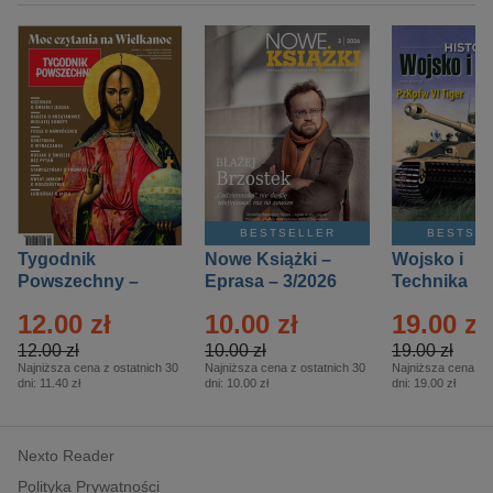
BESTSELLER
BESTSE
Tygodnik
Nowe Książki –
Wojsko i
Powszechny –
Eprasa – 3/2026
Technika
Eprasa – 14/2026
Historia – E
12.00 zł
10.00 zł
19.00 zł
– 2/2026
12.00 zł
10.00 zł
19.00 zł
Najniższa cena z ostatnich 30
Najniższa cena z ostatnich 30
Najniższa cena z o
dni:
11.40 zł
dni:
10.00 zł
dni:
19.00 zł
Nexto Reader
Polityka Prywatności