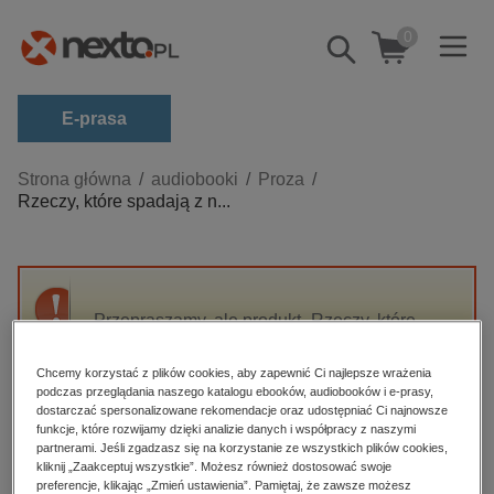
0
Pokaż/schowaj
wyszukiwarkę
E-prasa
Kategorie
Strona główna
audiobooki
Proza
Rzeczy, które spadają z n...
Zobacz wszystkie E-prasa
budownictwo, aranżacja wnętrz
biznesowe, branżowe, gospodarka
Przepraszamy, ale produkt „Rzeczy, które
darmowe wydania
spadają z nieba” nie jest dostępny.
dzienniki
Chcemy korzystać z plików cookies, aby zapewnić Ci najlepsze wrażenia
podczas przeglądania naszego katalogu ebooków, audiobooków i e-prasy,
edukacja
High-contrast mode
dostarczać spersonalizowane rekomendacje oraz udostępniać Ci najnowsze
hobby, sport, rozrywka
funkcje, które rozwijamy dzięki analizie danych i współpracy z naszymi
partnerami. Jeśli zgadzasz się na korzystanie ze wszystkich plików cookies,
Polecane
komputery, internet, technologie, informatyka
kliknij „Zaakceptuj wszystkie”. Możesz również dostosować swoje
preferencje, klikając „Zmień ustawienia”. Pamiętaj, że zawsze możesz