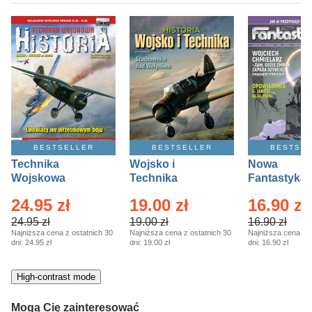
kobiece, lifestyle, kultura
polityka, społeczno-informacyjne
psychologiczne
inne
popularno-naukowe
historia
zdrowie
BESTSELLER
BESTSELLER
BESTSE
religie
Technika
Wojsko i
Nowa
Wojskowa
Technika
Fantastyka 
Historia – Eprasa
Historia Wydanie
Eprasa – 4/
24.95 zł
19.00 zł
16.90 zł
– 2/2026
Specjalne –
Eprasa – 2/2026
24.95 zł
19.00 zł
16.90 zł
Najniższa cena z ostatnich 30
Najniższa cena z ostatnich 30
Najniższa cena z o
dni:
24.95 zł
dni:
19.00 zł
dni:
16.90 zł
High-contrast mode
Mogą Cię zainteresować