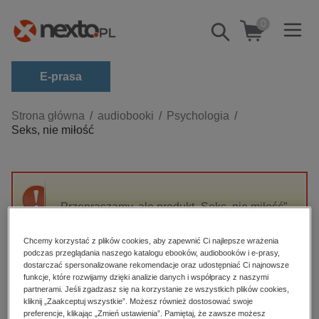
0
Pokaż/schowaj
wyszukiwarkę
E-prasa
Kategorie
Strona główna
audiobooki
Psychologia
Seks, nie miłość
Zobacz wszystkie E-prasa
budownictwo, aranżacja wnętrz
biznesowe, branżowe, gospodarka
Przepraszamy, ale produkt „Seks, nie miłość”
darmowe wydania
nie jest dostępny.
dzienniki
Chcemy korzystać z plików cookies, aby zapewnić Ci najlepsze wrażenia
podczas przeglądania naszego katalogu ebooków, audiobooków i e-prasy,
edukacja
High-contrast mode
dostarczać spersonalizowane rekomendacje oraz udostępniać Ci najnowsze
hobby, sport, rozrywka
funkcje, które rozwijamy dzięki analizie danych i współpracy z naszymi
partnerami. Jeśli zgadzasz się na korzystanie ze wszystkich plików cookies,
Polecane
komputery, internet, technologie, informatyka
kliknij „Zaakceptuj wszystkie”. Możesz również dostosować swoje
preferencje, klikając „Zmień ustawienia”. Pamiętaj, że zawsze możesz