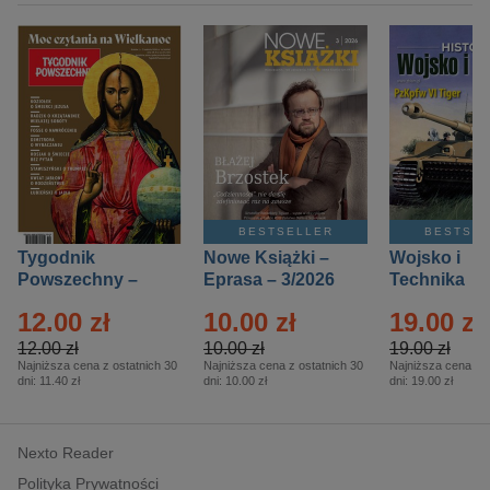
BESTSELLER
BESTSE
Tygodnik
Nowe Książki –
Wojsko i
Powszechny –
Eprasa – 3/2026
Technika
Eprasa – 14/2026
Historia – E
12.00 zł
10.00 zł
19.00 zł
– 2/2026
12.00 zł
10.00 zł
19.00 zł
Najniższa cena z ostatnich 30
Najniższa cena z ostatnich 30
Najniższa cena z o
dni:
11.40 zł
dni:
10.00 zł
dni:
19.00 zł
Nexto Reader
Polityka Prywatności