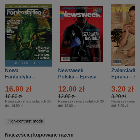
BESTSELLER
Nowa
Newsweek
Zwierciadło
Fantastyka –
Polska – Eprasa
Eprasa – 5/
Eprasa – 5/2026
– 13/2026
16.90 zł
12.00 zł
3.20 zł
16.90 zł
12.00 zł
3.20 zł
Najniższa cena z ostatnich 30
Najniższa cena z ostatnich 30
Najniższa cena z o
dni:
16.90 zł
dni:
12.00 zł
dni:
3.20 zł
High-contrast mode
Najczęściej kupowane razem