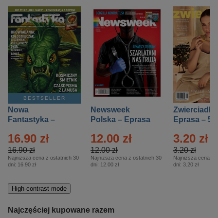
BESTSELLER
Nowa
Newsweek
Zwierciadło
Fantastyka –
Polska – Eprasa
Eprasa – 5/
Eprasa – 5/2026
– 13/2026
16.90 zł
12.00 zł
3.20 zł
16.90 zł
12.00 zł
3.20 zł
Najniższa cena z ostatnich 30
Najniższa cena z ostatnich 30
Najniższa cena z o
dni:
16.90 zł
dni:
12.00 zł
dni:
3.20 zł
High-contrast mode
Najczęściej kupowane razem