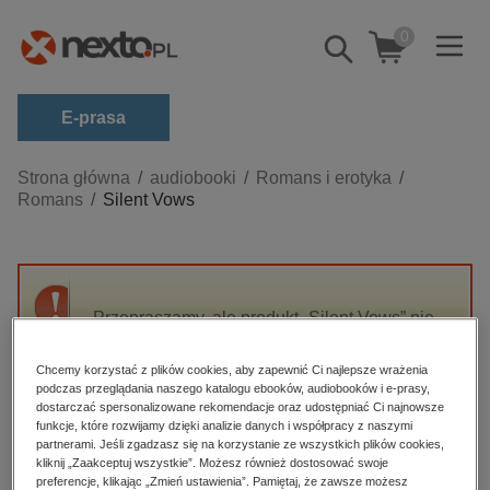
0
Pokaż/schowaj
wyszukiwarkę
E-prasa
Kategorie
Strona główna
audiobooki
Romans i erotyka
Romans
Silent Vows
Zobacz wszystkie E-prasa
budownictwo, aranżacja wnętrz
biznesowe, branżowe, gospodarka
Przepraszamy, ale produkt „Silent Vows” nie
darmowe wydania
jest dostępny.
dzienniki
Chcemy korzystać z plików cookies, aby zapewnić Ci najlepsze wrażenia
podczas przeglądania naszego katalogu ebooków, audiobooków i e-prasy,
edukacja
High-contrast mode
dostarczać spersonalizowane rekomendacje oraz udostępniać Ci najnowsze
hobby, sport, rozrywka
funkcje, które rozwijamy dzięki analizie danych i współpracy z naszymi
partnerami. Jeśli zgadzasz się na korzystanie ze wszystkich plików cookies,
Polecane
komputery, internet, technologie, informatyka
kliknij „Zaakceptuj wszystkie”. Możesz również dostosować swoje
preferencje, klikając „Zmień ustawienia”. Pamiętaj, że zawsze możesz