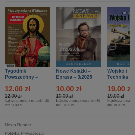
BESTSELLER
BESTSE
Tygodnik
Nowe Książki –
Wojsko i
Powszechny –
Eprasa – 3/2026
Technika
Eprasa – 14/2026
Historia – E
12.00 zł
10.00 zł
19.00 zł
– 2/2026
12.00 zł
10.00 zł
19.00 zł
Najniższa cena z ostatnich 30
Najniższa cena z ostatnich 30
Najniższa cena z o
dni:
11.40 zł
dni:
10.00 zł
dni:
19.00 zł
Nexto Reader
Polityka Prywatności