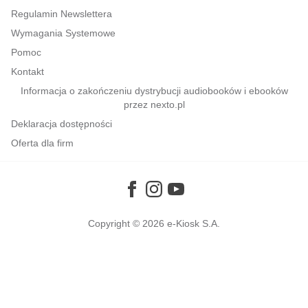
kobiece, lifestyle, kultura
Regulamin Newslettera
polityka, społeczno-informacyjne
Wymagania Systemowe
psychologiczne
Pomoc
Kontakt
inne
Informacja o zakończeniu dystrybucji audiobooków i ebooków
popularno-naukowe
przez nexto.pl
historia
Deklaracja dostępności
zdrowie
Oferta dla firm
religie
Copyright © 2026
e-Kiosk S.A.