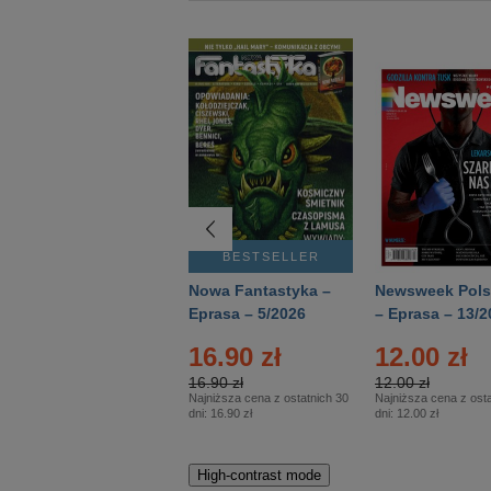
BESTSELLER
BESTSELLER
Deutsch Aktuell –
Nowa Fantastyka –
Newsweek Pols
Eprasa – 2/2026
Eprasa – 5/2026
– Eprasa – 13/2
16.90 zł
12.00 zł
16.90 zł
12.00 zł
Najniższa cena z ostatnich 30
Najniższa cena z osta
dni:
16.90 zł
dni:
12.00 zł
High-contrast mode