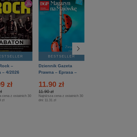
ESTSELLER
BESTSELLER
BESTSELLER
Rock –
Dziennik Gazeta
Świat Wiedzy
 – 4/2026
Prawna – Eprasa –
Historia – Eprasa –
83/2026
2/2026
9 zł
11.90 zł
13.99 zł
ł
11.90 zł
13.99 zł
a cena z ostatnich 30
Najniższa cena z ostatnich 30
Najniższa cena z ostatnich 30
 zł
dni:
11.31 zł
dni:
13.99 zł