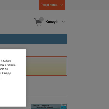
Twoje konto
0
Koszyk
 katalogu
wsze funkcje,
anie ze
, klikając
b