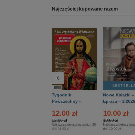
Najczęściej kupowane razem
BESTSELLER
BESTSELL
Technika
Tygodnik
Nowe Książki –
Wojskowa Historia
Powszechny –
Eprasa – 3/202
- Numer specjalny
Eprasa – 14/2026
24.95 zł
12.00 zł
10.00 zł
– Eprasa – 2/2026
24.95 zł
12.00 zł
10.00 zł
Najniższa cena z ostatnich 30
Najniższa cena z ostatnich 30
Najniższa cena z osta
dni:
24.95 zł
dni:
11.40 zł
dni:
10.00 zł