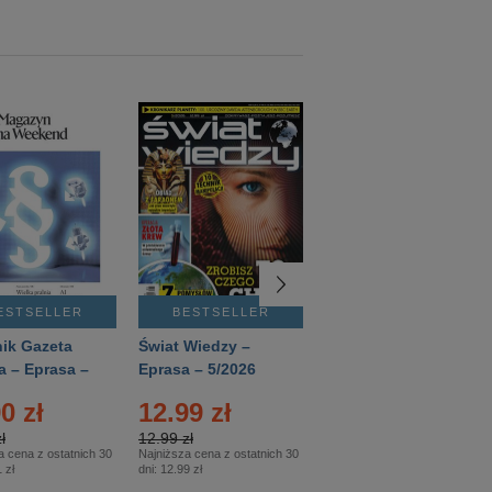
ESTSELLER
BESTSELLER
BESTSELLER
ik Gazeta
Świat Wiedzy –
T3 – Eprasa –
a – Eprasa –
Eprasa – 5/2026
4/2026
26
0 zł
12.99 zł
9.50 zł
ł
12.99 zł
9.50 zł
a cena z ostatnich 30
Najniższa cena z ostatnich 30
Najniższa cena z ostatnich 30
 zł
dni:
12.99 zł
dni:
11.90 zł