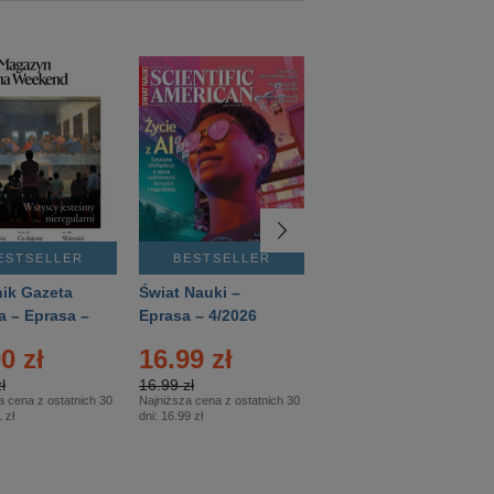
ESTSELLER
BESTSELLER
BESTSELLER
ik Gazeta
Świat Nauki –
Mówią Wieki –
a – Eprasa –
Eprasa – 4/2026
Eprasa – 3/2026
26
0 zł
16.99 zł
12.50 zł
ł
16.99 zł
12.50 zł
a cena z ostatnich 30
Najniższa cena z ostatnich 30
Najniższa cena z ostatnich 30
 zł
dni:
16.99 zł
dni:
12.50 zł