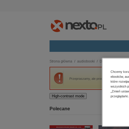
Kategorie
Strona główna
audiobooki
Dla dzieci i młodzi
budownictwo, aranżacja wnętrz
Chcemy korzy
ebooków, aud
biznesowe, branżowe, gospodarka
Przepraszamy, ale produkt „Skarb Wysp A
które rozwij
darmowe wydania
wszystkich p
dzienniki
„Zmień ustaw
High-contrast mode
przeglądarki.
edukacja
hobby, sport, rozrywka
Polecane
komputery, internet, technologie,
informatyka
kobiece, lifestyle, kultura