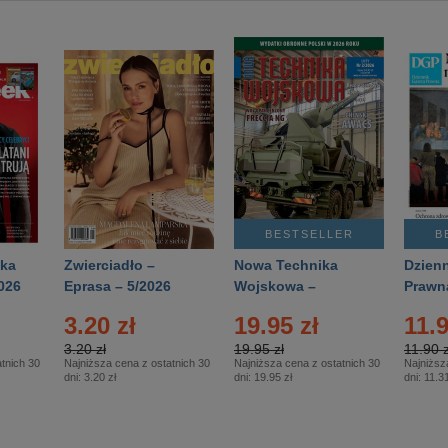
BESTSELLER
B
ka
Zwierciadło –
Nowa Technika
Dzienn
026
Eprasa – 5/2026
Wojskowa –
Prawn
Eprasa – 2/2026
65/20
3.20 zł
19.95 zł
11.9
3.20 zł
19.95 zł
11.90 z
tnich 30
Najniższa cena z ostatnich 30
Najniższa cena z ostatnich 30
Najniższ
dni:
3.20 zł
dni:
19.95 zł
dni:
11.31