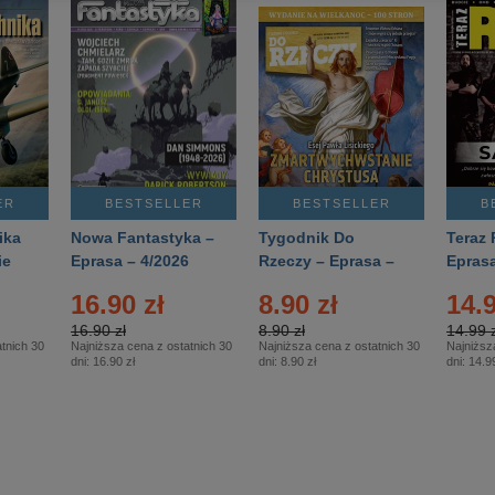
ER
BESTSELLER
BESTSELLER
B
ika
Nowa Fantastyka –
Tygodnik Do
Teraz 
ie
Eprasa – 4/2026
Rzeczy – Eprasa –
Eprasa
rasa
14/2026
16.90 zł
8.90 zł
14.9
16.90 zł
8.90 zł
14.99 z
tnich 30
Najniższa cena z ostatnich 30
Najniższa cena z ostatnich 30
Najniższ
dni:
16.90 zł
dni:
8.90 zł
dni:
14.99