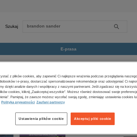
Szukaj
Szukaj
E-prasa
eży
Skarb Wysp Andamańskich
Zobacz wszystkie E-prasa
polityka, społeczno-informacyjne
stać z plików cookies, aby zapewnić Ci najlepsze wrażenia podczas przeglądania naszego
iobooków i e-prasy, dostarczać spersonalizowane rekomendacje oraz udostępniać Ci najno
psychologiczne
ndamańskich” nie jest dostępny.
amy dzięki analizie danych i współpracy z naszymi partnerami. Jeśli zgadzasz się na korzyst
inne
lików cookies, kliknij „Zaakceptuj wszystkie”. Możesz również dostosować swoje preferencje
popularno-naukowe
ienia”. Pamiętaj, że zawsze możesz wycofać swoją zgodę, zmieniając ustawienia cookies lu
Polityka prywatności
Zaufani partnerzy
historia
zdrowie
religie
Ustawienia plików cookie
Akceptuj pliki cookie