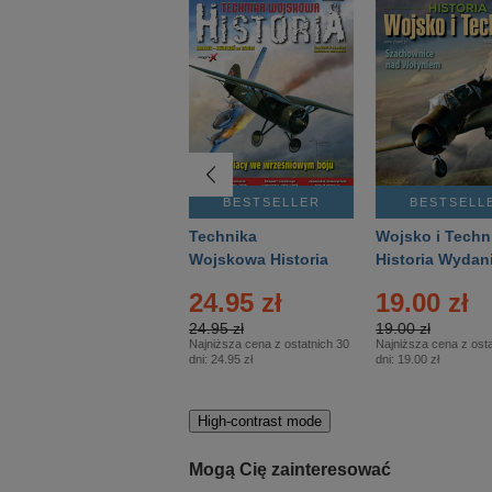
BESTSELLER
BESTSELLER
BESTSELL
Gość Niedzielny -
Technika
Wojsko i Techn
Warszawski –
Wojskowa Historia
Historia Wydan
Eprasa – 14/2026
– Eprasa – 2/2026
Specjalne – Ep
4.00 zł
24.95 zł
19.00 zł
– 2/2026
4.00 zł
24.95 zł
19.00 zł
Najniższa cena z ostatnich 30
Najniższa cena z ostatnich 30
Najniższa cena z osta
dni:
3.80 zł
dni:
24.95 zł
dni:
19.00 zł
High-contrast mode
Mogą Cię zainteresować