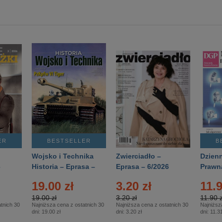
ER
BESTSELLER
B
Wojsko i Technika
Zwierciadło –
Dzienn
6
Historia – Eprasa –
Eprasa – 6/2026
Prawn
2/2026
74/20
19.00 zł
3.20 zł
11.9
19.00 zł
3.20 zł
11.90 z
tnich 30
Najniższa cena z ostatnich 30
Najniższa cena z ostatnich 30
Najniższ
dni:
19.00 zł
dni:
3.20 zł
dni:
11.31