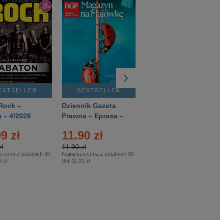
ESTSELLER
BESTSELLER
BESTSELLER
Rock –
Dziennik Gazeta
Świat Wiedzy
 – 4/2026
Prawna – Eprasa –
Historia – Eprasa –
83/2026
2/2026
9 zł
11.90 zł
13.99 zł
ł
11.90 zł
13.99 zł
a cena z ostatnich 30
Najniższa cena z ostatnich 30
Najniższa cena z ostatnich 30
 zł
dni:
11.31 zł
dni:
13.99 zł