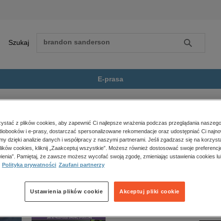
Szukaj
Szukaj
E-prasa
pracowania lektur
Sklepy cynamonowe
Zobacz wszystkie E-prasa
polityka, społeczno-informacyjne
stać z plików cookies, aby zapewnić Ci najlepsze wrażenia podczas przeglądania naszego
iobooków i e-prasy, dostarczać spersonalizowane rekomendacje oraz udostępniać Ci najno
psychologiczne
nowe” nie jest dostępny.
amy dzięki analizie danych i współpracy z naszymi partnerami. Jeśli zgadzasz się na korzyst
inne
lików cookies, kliknij „Zaakceptuj wszystkie”. Możesz również dostosować swoje preferencje
popularno-naukowe
ienia”. Pamiętaj, że zawsze możesz wycofać swoją zgodę, zmieniając ustawienia cookies lu
Polityka prywatności
Zaufani partnerzy
historia
zdrowie
religie
Ustawienia plików cookie
Akceptuj pliki cookie