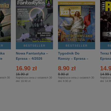
ER
BESTSELLER
BESTSELLER
B
ika
Nowa Fantastyka –
Tygodnik Do
Teraz 
ie
Eprasa – 4/2026
Rzeczy – Eprasa –
Eprasa
rasa
14/2026
16.90 zł
8.90 zł
14.9
16.90 zł
8.90 zł
14.99 z
tnich 30
Najniższa cena z ostatnich 30
Najniższa cena z ostatnich 30
Najniższ
dni:
16.90 zł
dni:
8.90 zł
dni:
14.99