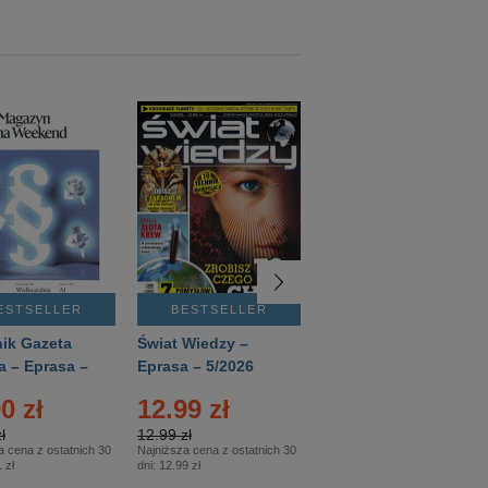
ESTSELLER
BESTSELLER
BESTSELLER
ik Gazeta
Świat Wiedzy –
T3 – Eprasa –
a – Eprasa –
Eprasa – 5/2026
4/2026
26
0 zł
12.99 zł
9.50 zł
ł
12.99 zł
9.50 zł
a cena z ostatnich 30
Najniższa cena z ostatnich 30
Najniższa cena z ostatnich 30
 zł
dni:
12.99 zł
dni:
11.90 zł