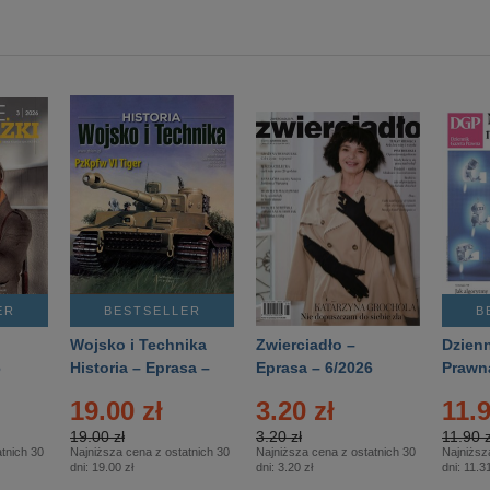
ER
BESTSELLER
B
Wojsko i Technika
Zwierciadło –
Dzienn
6
Historia – Eprasa –
Eprasa – 6/2026
Prawn
2/2026
74/20
19.00 zł
3.20 zł
11.9
19.00 zł
3.20 zł
11.90 z
tnich 30
Najniższa cena z ostatnich 30
Najniższa cena z ostatnich 30
Najniższ
dni:
19.00 zł
dni:
3.20 zł
dni:
11.31