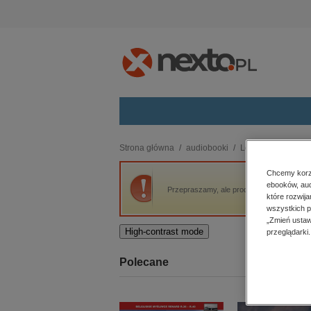
Kategorie
Strona główna
audiobooki
Lektury szkolne, o
budownictwo, aranżacja wnętrz
Chcemy korzy
ebooków, aud
biznesowe, branżowe, gospodarka
Przepraszamy, ale produkt „Sklepy cynamo
które rozwij
darmowe wydania
wszystkich p
dzienniki
„Zmień ustaw
High-contrast mode
przeglądarki.
edukacja
hobby, sport, rozrywka
Polecane
komputery, internet, technologie,
informatyka
kobiece, lifestyle, kultura