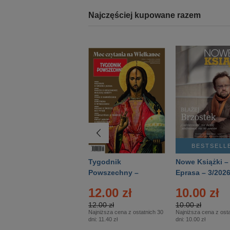
Najczęściej kupowane razem
BESTSELLER
BESTSELL
Technika
Tygodnik
Nowe Książki –
Wojskowa Historia
Powszechny –
Eprasa – 3/202
- Numer specjalny
Eprasa – 14/2026
12.00 zł
10.00 zł
– Eprasa – 2/2026
12.00 zł
10.00 zł
Najniższa cena z ostatnich 30
Najniższa cena z osta
dni:
11.40 zł
dni:
10.00 zł