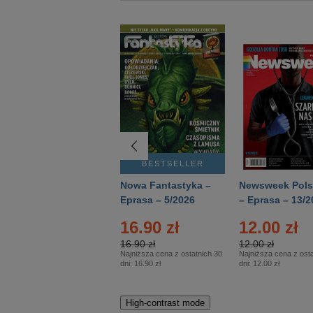
BESTSELLER
BESTSELLER
Deutsch Aktuell –
Nowa Fantastyka –
Newsweek Pols
Eprasa – 2/2026
Eprasa – 5/2026
– Eprasa – 13/2
16.90 zł
12.00 zł
16.90 zł
12.00 zł
Najniższa cena z ostatnich 30
Najniższa cena z osta
dni:
16.90 zł
dni:
12.00 zł
High-contrast mode