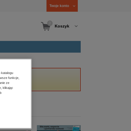
Twoje konto
0
Koszyk
 katalogu
wsze funkcje,
anie ze
, klikając
b