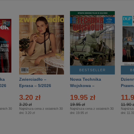
BESTSELLER
B
ka
Zwierciadło –
Nowa Technika
Dzienn
026
Eprasa – 5/2026
Wojskowa –
Prawn
Eprasa – 2/2026
65/20
3.20 zł
19.95 zł
11.9
3.20 zł
19.95 zł
11.90 z
tnich 30
Najniższa cena z ostatnich 30
Najniższa cena z ostatnich 30
Najniższ
dni:
3.20 zł
dni:
19.95 zł
dni:
11.31