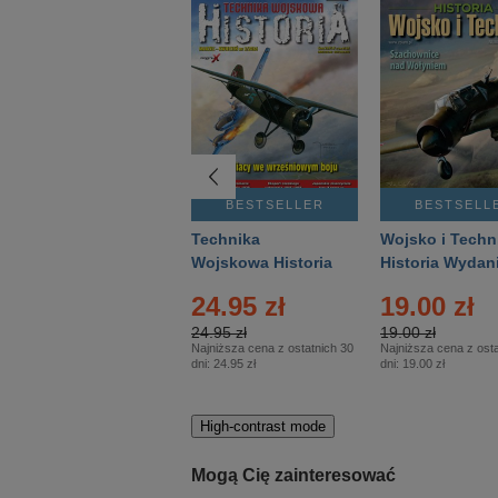
BESTSELLER
BESTSELLER
BESTSELL
Gość Niedzielny -
Technika
Wojsko i Techn
Warszawski –
Wojskowa Historia
Historia Wydan
Eprasa – 14/2026
– Eprasa – 2/2026
Specjalne – Ep
24.95 zł
19.00 zł
– 2/2026
24.95 zł
19.00 zł
Najniższa cena z ostatnich 30
Najniższa cena z osta
dni:
24.95 zł
dni:
19.00 zł
High-contrast mode
Mogą Cię zainteresować