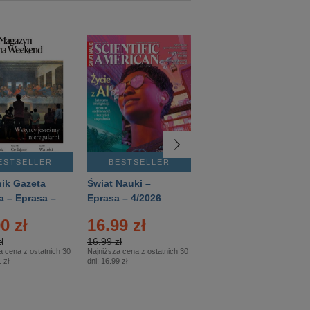
ESTSELLER
BESTSELLER
BESTSELLER
ik Gazeta
Świat Nauki –
Mówią Wieki –
a – Eprasa –
Eprasa – 4/2026
Eprasa – 3/2026
26
0 zł
16.99 zł
12.50 zł
ł
16.99 zł
12.50 zł
a cena z ostatnich 30
Najniższa cena z ostatnich 30
Najniższa cena z ostatnich 30
 zł
dni:
16.99 zł
dni:
12.50 zł