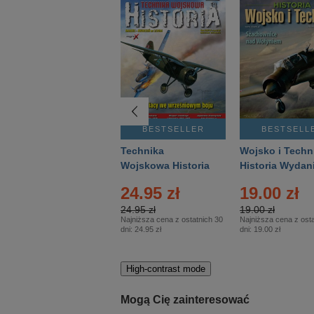
BESTSELLER
BESTSELLER
BESTSELL
Gość Niedzielny -
Technika
Wojsko i Techn
Warszawski –
Wojskowa Historia
Historia Wydan
Eprasa – 14/2026
– Eprasa – 2/2026
Specjalne – Ep
4.00 zł
24.95 zł
19.00 zł
– 2/2026
4.00 zł
24.95 zł
19.00 zł
Najniższa cena z ostatnich 30
Najniższa cena z ostatnich 30
Najniższa cena z osta
dni:
3.80 zł
dni:
24.95 zł
dni:
19.00 zł
High-contrast mode
Mogą Cię zainteresować