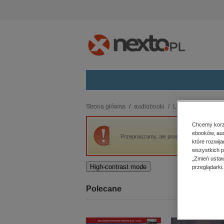
Kategorie
Strona główna
audiobooki
Literatura piękna, 
budownictwo, aranżacja wnętrz
Chcemy korzy
ebooków, aud
biznesowe, branżowe, gospodarka
Przepraszamy, ale produkt „Śmiech śmieche
które rozwij
darmowe wydania
wszystkich p
dzienniki
„Zmień ustaw
High-contrast mode
przeglądarki.
edukacja
hobby, sport, rozrywka
Polecane
komputery, internet, technologie,
informatyka
kobiece, lifestyle, kultura