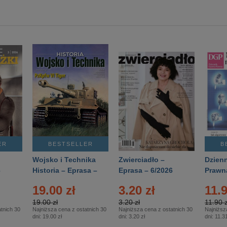
ER
BESTSELLER
B
Wojsko i Technika
Zwierciadło –
Dzienn
6
Historia – Eprasa –
Eprasa – 6/2026
Prawn
2/2026
74/20
19.00 zł
3.20 zł
11.9
19.00 zł
3.20 zł
11.90 z
tnich 30
Najniższa cena z ostatnich 30
Najniższa cena z ostatnich 30
Najniższ
dni:
19.00 zł
dni:
3.20 zł
dni:
11.31