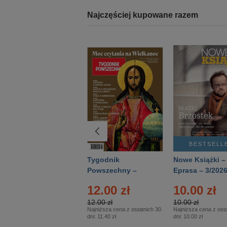
Najczęściej kupowane razem
BESTSELLER
BESTSELL
Technika
Tygodnik
Nowe Książki –
Wojskowa Historia
Powszechny –
Eprasa – 3/202
- Numer specjalny
Eprasa – 14/2026
24.95 zł
12.00 zł
10.00 zł
– Eprasa – 2/2026
24.95 zł
12.00 zł
10.00 zł
Najniższa cena z ostatnich 30
Najniższa cena z ostatnich 30
Najniższa cena z osta
dni:
24.95 zł
dni:
11.40 zł
dni:
10.00 zł