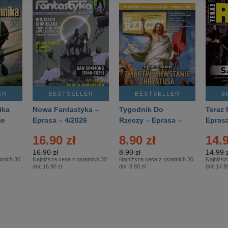
ER
BESTSELLER
BESTSELLER
B
ika
Nowa Fantastyka –
Tygodnik Do
Teraz 
ie
Eprasa – 4/2026
Rzeczy – Eprasa –
Eprasa
rasa
14/2026
16.90 zł
8.90 zł
14.9
16.90 zł
8.90 zł
14.99 z
tnich 30
Najniższa cena z ostatnich 30
Najniższa cena z ostatnich 30
Najniższ
dni:
16.90 zł
dni:
8.90 zł
dni:
14.99