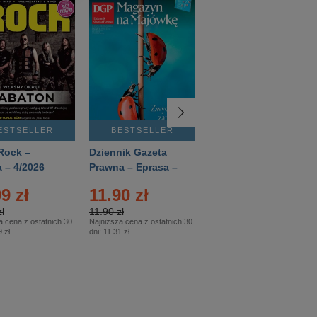
ESTSELLER
BESTSELLER
BESTSELLER
Rock –
Dziennik Gazeta
Świat Wiedzy
 – 4/2026
Prawna – Eprasa –
Historia – Eprasa –
83/2026
2/2026
9 zł
11.90 zł
13.99 zł
ł
11.90 zł
13.99 zł
a cena z ostatnich 30
Najniższa cena z ostatnich 30
Najniższa cena z ostatnich 30
 zł
dni:
11.31 zł
dni:
13.99 zł