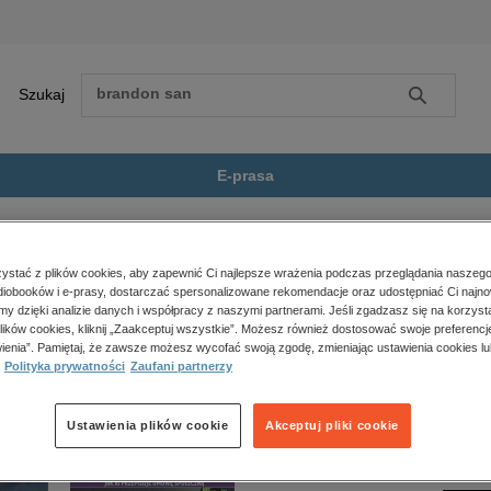
Szukaj
Szukaj
E-prasa
beletrystyka
Śmiech śmiechem cz.II
Zobacz wszystkie E-prasa
polityka, społeczno-informacyjne
stać z plików cookies, aby zapewnić Ci najlepsze wrażenia podczas przeglądania naszego
iobooków i e-prasy, dostarczać spersonalizowane rekomendacje oraz udostępniać Ci najno
psychologiczne
m cz.II” nie jest dostępny.
amy dzięki analizie danych i współpracy z naszymi partnerami. Jeśli zgadzasz się na korzyst
inne
lików cookies, kliknij „Zaakceptuj wszystkie”. Możesz również dostosować swoje preferencje
popularno-naukowe
ienia”. Pamiętaj, że zawsze możesz wycofać swoją zgodę, zmieniając ustawienia cookies lu
Polityka prywatności
Zaufani partnerzy
historia
zdrowie
religie
Ustawienia plików cookie
Akceptuj pliki cookie