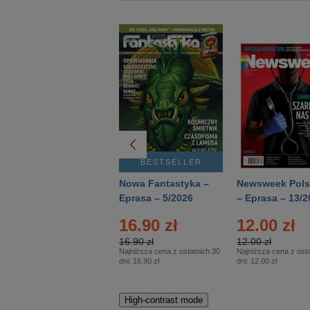
BESTSELLER
BESTSELLER
Deutsch Aktuell –
Nowa Fantastyka –
Newsweek Pols
Eprasa – 2/2026
Eprasa – 5/2026
– Eprasa – 13/2
16.90 zł
12.00 zł
16.90 zł
12.00 zł
Najniższa cena z ostatnich 30
Najniższa cena z osta
dni:
16.90 zł
dni:
12.00 zł
High-contrast mode