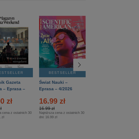
ESTSELLER
BESTSELLER
BESTSELLER
ik Gazeta
Świat Nauki –
Mówią Wieki –
a – Eprasa –
Eprasa – 4/2026
Eprasa – 3/2026
26
0 zł
16.99 zł
12.50 zł
ł
16.99 zł
12.50 zł
a cena z ostatnich 30
Najniższa cena z ostatnich 30
Najniższa cena z ostatnich 30
 zł
dni:
16.99 zł
dni:
12.50 zł