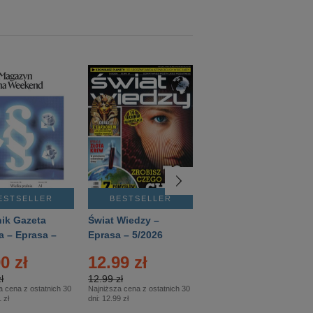
ESTSELLER
BESTSELLER
BESTSELLER
ik Gazeta
Świat Wiedzy –
T3 – Eprasa –
a – Eprasa –
Eprasa – 5/2026
4/2026
26
0 zł
12.99 zł
9.50 zł
ł
12.99 zł
9.50 zł
a cena z ostatnich 30
Najniższa cena z ostatnich 30
Najniższa cena z ostatnich 30
 zł
dni:
12.99 zł
dni:
11.90 zł