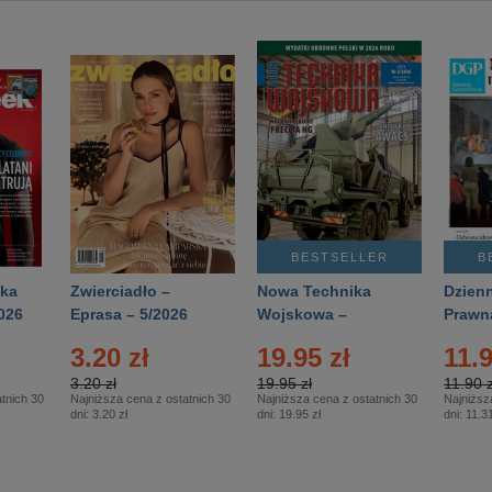
BESTSELLER
B
ka
Zwierciadło –
Nowa Technika
Dzienn
026
Eprasa – 5/2026
Wojskowa –
Prawn
Eprasa – 2/2026
65/20
3.20 zł
19.95 zł
11.9
3.20 zł
19.95 zł
11.90 z
tnich 30
Najniższa cena z ostatnich 30
Najniższa cena z ostatnich 30
Najniższ
dni:
3.20 zł
dni:
19.95 zł
dni:
11.31