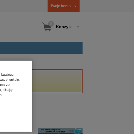
Twoje konto
0
Koszyk
 katalogu
wsze funkcje,
anie ze
, klikając
b