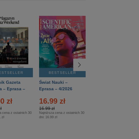
ESTSELLER
BESTSELLER
BESTSELLER
ik Gazeta
Świat Nauki –
Mówią Wieki –
a – Eprasa –
Eprasa – 4/2026
Eprasa – 3/2026
26
0 zł
16.99 zł
12.50 zł
ł
16.99 zł
12.50 zł
a cena z ostatnich 30
Najniższa cena z ostatnich 30
Najniższa cena z ostatnich 30
 zł
dni:
16.99 zł
dni:
12.50 zł