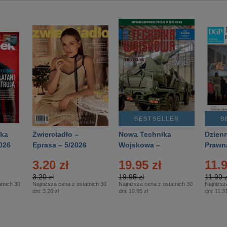
BESTSELLER
B
ka
Zwierciadło –
Nowa Technika
Dzienn
026
Eprasa – 5/2026
Wojskowa –
Prawn
Eprasa – 2/2026
65/20
3.20 zł
19.95 zł
11.9
3.20 zł
19.95 zł
11.90 z
tnich 30
Najniższa cena z ostatnich 30
Najniższa cena z ostatnich 30
Najniższ
dni:
3.20 zł
dni:
19.95 zł
dni:
11.31