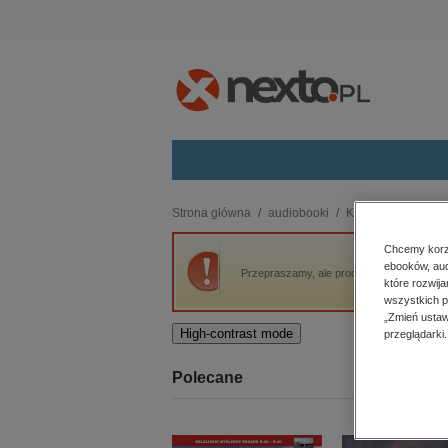
Kategorie
Strona główna
audiobooki
Kryminał, sensacja,
budownictwo, aranżacja wnętrz
Chcemy korzy
ebooków, aud
biznesowe, branżowe, gospodarka
Przepraszamy, ale produkt „Śmierć nie ucie
które rozwij
darmowe wydania
wszystkich p
dzienniki
„Zmień ustaw
High-contrast mode
przeglądarki.
edukacja
hobby, sport, rozrywka
Polecane
komputery, internet, technologie,
informatyka
kobiece, lifestyle, kultura