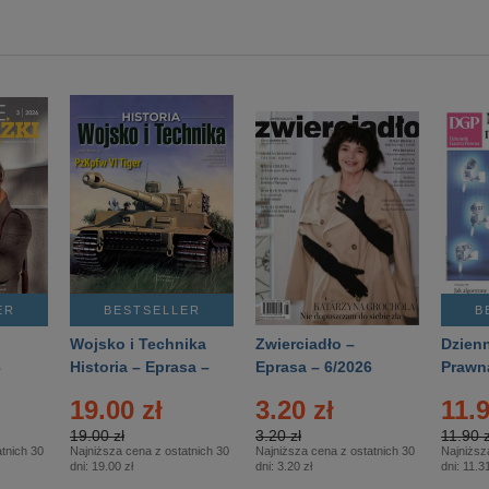
ER
BESTSELLER
B
Wojsko i Technika
Zwierciadło –
Dzienn
6
Historia – Eprasa –
Eprasa – 6/2026
Prawn
2/2026
74/20
19.00 zł
3.20 zł
11.9
19.00 zł
3.20 zł
11.90 z
tnich 30
Najniższa cena z ostatnich 30
Najniższa cena z ostatnich 30
Najniższ
dni:
19.00 zł
dni:
3.20 zł
dni:
11.31