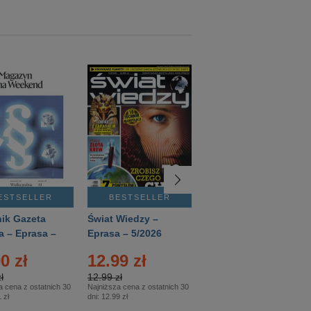
ESTSELLER
BESTSELLER
BESTSELLER
ik Gazeta
Świat Wiedzy –
T3 – Eprasa –
a – Eprasa –
Eprasa – 5/2026
4/2026
26
0 zł
12.99 zł
9.50 zł
ł
12.99 zł
9.50 zł
a cena z ostatnich 30
Najniższa cena z ostatnich 30
Najniższa cena z ostatnich 30
 zł
dni:
12.99 zł
dni:
11.90 zł