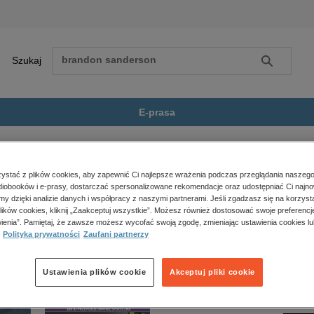
Szukaj
Szukaj
E-prasa
 thriller
Śmierć nie ucieknie
Zobacz wszystkie E-prasa
polityka, społeczno-informacyjne
stać z plików cookies, aby zapewnić Ci najlepsze wrażenia podczas przeglądania naszego
iobooków i e-prasy, dostarczać spersonalizowane rekomendacje oraz udostępniać Ci najno
psychologiczne
knie” nie jest dostępny.
amy dzięki analizie danych i współpracy z naszymi partnerami. Jeśli zgadzasz się na korzyst
inne
lików cookies, kliknij „Zaakceptuj wszystkie”. Możesz również dostosować swoje preferencje
popularno-naukowe
ienia”. Pamiętaj, że zawsze możesz wycofać swoją zgodę, zmieniając ustawienia cookies lu
Polityka prywatności
Zaufani partnerzy
historia
zdrowie
religie
Ustawienia plików cookie
Akceptuj pliki cookie