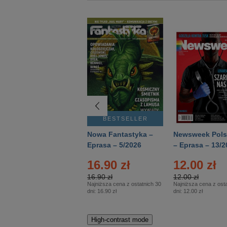
BESTSELLER
BESTSELLER
Deutsch Aktuell –
Nowa Fantastyka –
Newsweek Pols
Eprasa – 2/2026
Eprasa – 5/2026
– Eprasa – 13/2
16.90 zł
12.00 zł
16.90 zł
12.00 zł
Najniższa cena z ostatnich 30
Najniższa cena z osta
dni:
16.90 zł
dni:
12.00 zł
High-contrast mode