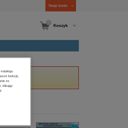
Twoje konto
0
Koszyk
 katalogu
wsze funkcje,
anie ze
, klikając
b