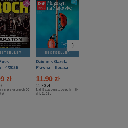
ESTSELLER
BESTSELLER
BESTSELLER
Rock –
Dziennik Gazeta
Świat Wiedzy
 – 4/2026
Prawna – Eprasa –
Historia – Eprasa –
83/2026
2/2026
9 zł
11.90 zł
13.99 zł
ł
11.90 zł
13.99 zł
a cena z ostatnich 30
Najniższa cena z ostatnich 30
Najniższa cena z ostatnich 30
 zł
dni:
11.31 zł
dni:
13.99 zł