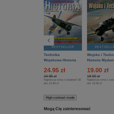
BESTSELLER
BESTSELLER
BESTSELL
Gość Niedzielny -
Technika
Wojsko i Techn
Warszawski –
Wojskowa Historia
Historia Wydan
Eprasa – 14/2026
– Eprasa – 2/2026
Specjalne – Ep
24.95 zł
19.00 zł
– 2/2026
24.95 zł
19.00 zł
Najniższa cena z ostatnich 30
Najniższa cena z osta
dni:
24.95 zł
dni:
19.00 zł
High-contrast mode
Mogą Cię zainteresować