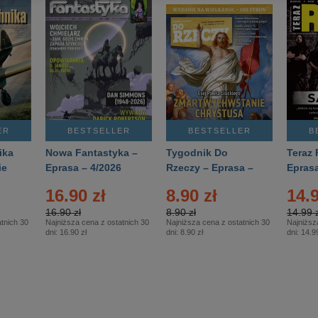
ER
BESTSELLER
BESTSELLER
B
ika
Nowa Fantastyka –
Tygodnik Do
Teraz 
ie
Eprasa – 4/2026
Rzeczy – Eprasa –
Eprasa
rasa
14/2026
16.90 zł
8.90 zł
14.9
16.90 zł
8.90 zł
14.99 z
tnich 30
Najniższa cena z ostatnich 30
Najniższa cena z ostatnich 30
Najniższ
dni:
16.90 zł
dni:
8.90 zł
dni:
14.99