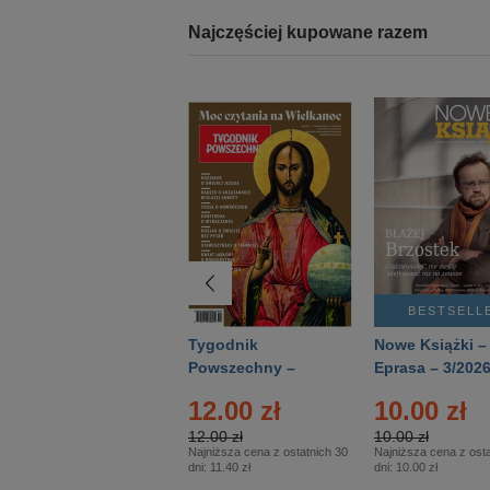
Najczęściej kupowane razem
BESTSELLER
BESTSELL
Technika
Tygodnik
Nowe Książki –
Wojskowa Historia
Powszechny –
Eprasa – 3/202
- Numer specjalny
Eprasa – 14/2026
12.00 zł
10.00 zł
– Eprasa – 2/2026
12.00 zł
10.00 zł
Najniższa cena z ostatnich 30
Najniższa cena z osta
dni:
11.40 zł
dni:
10.00 zł