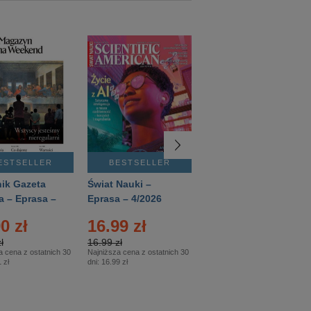
ESTSELLER
BESTSELLER
BESTSELLER
ik Gazeta
Świat Nauki –
Mówią Wieki –
a – Eprasa –
Eprasa – 4/2026
Eprasa – 3/2026
26
0 zł
16.99 zł
12.50 zł
ł
16.99 zł
12.50 zł
a cena z ostatnich 30
Najniższa cena z ostatnich 30
Najniższa cena z ostatnich 30
 zł
dni:
16.99 zł
dni:
12.50 zł