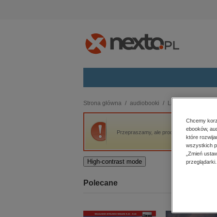
Kategorie
Strona główna
audiobooki
Literatura piękna, 
budownictwo, aranżacja wnętrz
Chcemy korzy
ebooków, aud
biznesowe, branżowe, gospodarka
Przepraszamy, ale produkt „Śmierć pięknyc
które rozwij
darmowe wydania
wszystkich p
dzienniki
„Zmień ustaw
High-contrast mode
przeglądarki.
edukacja
hobby, sport, rozrywka
Polecane
komputery, internet, technologie,
informatyka
kobiece, lifestyle, kultura