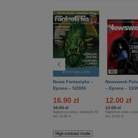
BESTSELLER
BESTSELLER
Deutsch Aktuell –
Nowa Fantastyka –
Newsweek Pols
Eprasa – 2/2026
Eprasa – 5/2026
– Eprasa – 13/2
16.90 zł
12.00 zł
16.90 zł
12.00 zł
Najniższa cena z ostatnich 30
Najniższa cena z osta
dni:
16.90 zł
dni:
12.00 zł
High-contrast mode