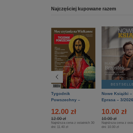
Najczęściej kupowane razem
BESTSELLER
BESTSELL
Technika
Tygodnik
Nowe Książki –
Wojskowa Historia
Powszechny –
Eprasa – 3/202
- Numer specjalny
Eprasa – 14/2026
12.00 zł
10.00 zł
– Eprasa – 2/2026
12.00 zł
10.00 zł
Najniższa cena z ostatnich 30
Najniższa cena z osta
dni:
11.40 zł
dni:
10.00 zł