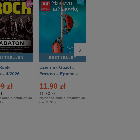
ESTSELLER
BESTSELLER
BESTSELLER
Rock –
Dziennik Gazeta
Świat Wiedzy
 – 4/2026
Prawna – Eprasa –
Historia – Eprasa –
83/2026
2/2026
9 zł
11.90 zł
13.99 zł
ł
11.90 zł
13.99 zł
a cena z ostatnich 30
Najniższa cena z ostatnich 30
Najniższa cena z ostatnich 30
 zł
dni:
11.31 zł
dni:
13.99 zł