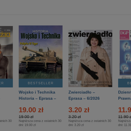
ER
BESTSELLER
B
Wojsko i Technika
Zwierciadło –
Dzienn
6
Historia – Eprasa –
Eprasa – 6/2026
Prawn
2/2026
74/20
19.00 zł
3.20 zł
11.9
19.00 zł
3.20 zł
11.90 z
tnich 30
Najniższa cena z ostatnich 30
Najniższa cena z ostatnich 30
Najniższ
dni:
19.00 zł
dni:
3.20 zł
dni:
11.31