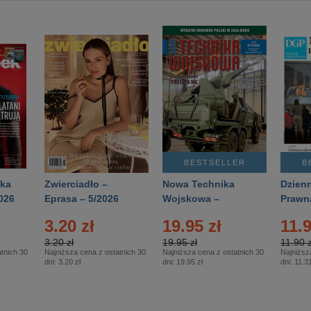
BESTSELLER
B
ka
Zwierciadło –
Nowa Technika
Dzienn
026
Eprasa – 5/2026
Wojskowa –
Prawn
Eprasa – 2/2026
65/20
3.20 zł
19.95 zł
11.9
3.20 zł
19.95 zł
11.90 z
tnich 30
Najniższa cena z ostatnich 30
Najniższa cena z ostatnich 30
Najniższ
dni:
3.20 zł
dni:
19.95 zł
dni:
11.31