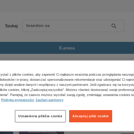
Szukaj
Szukaj
E-prasa
beletrystyka
Śmierć pięknych saren
Zobacz wszystkie E-prasa
polityka, społeczno-informacyjne
stać z plików cookies, aby zapewnić Ci najlepsze wrażenia podczas przeglądania naszego
iobooków i e-prasy, dostarczać spersonalizowane rekomendacje oraz udostępniać Ci najno
psychologiczne
h saren” nie jest dostępny.
amy dzięki analizie danych i współpracy z naszymi partnerami. Jeśli zgadzasz się na korzyst
inne
lików cookies, kliknij „Zaakceptuj wszystkie”. Możesz również dostosować swoje preferencje
popularno-naukowe
ienia”. Pamiętaj, że zawsze możesz wycofać swoją zgodę, zmieniając ustawienia cookies lu
Polityka prywatności
Zaufani partnerzy
historia
zdrowie
religie
Ustawienia plików cookie
Akceptuj pliki cookie