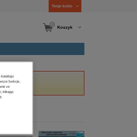
Twoje konto
0
Koszyk
 katalogu
wsze funkcje,
anie ze
, klikając
b