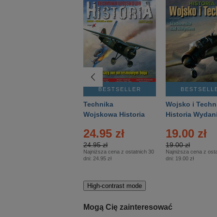
BESTSELLER
BESTSELLER
BESTSELL
Gość Niedzielny -
Technika
Wojsko i Techn
Warszawski –
Wojskowa Historia
Historia Wydan
Eprasa – 14/2026
– Eprasa – 2/2026
Specjalne – Ep
24.95 zł
19.00 zł
– 2/2026
24.95 zł
19.00 zł
Najniższa cena z ostatnich 30
Najniższa cena z osta
dni:
24.95 zł
dni:
19.00 zł
High-contrast mode
Mogą Cię zainteresować