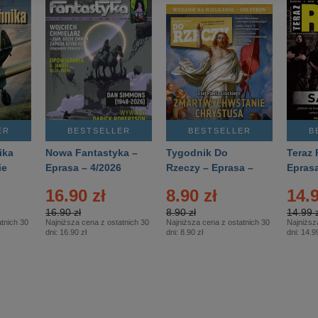
ER
BESTSELLER
BESTSELLER
B
ika
Nowa Fantastyka –
Tygodnik Do
Teraz 
ie
Eprasa – 4/2026
Rzeczy – Eprasa –
Eprasa
rasa
14/2026
16.90 zł
8.90 zł
14.9
16.90 zł
8.90 zł
14.99 z
tnich 30
Najniższa cena z ostatnich 30
Najniższa cena z ostatnich 30
Najniższ
dni:
16.90 zł
dni:
8.90 zł
dni:
14.99