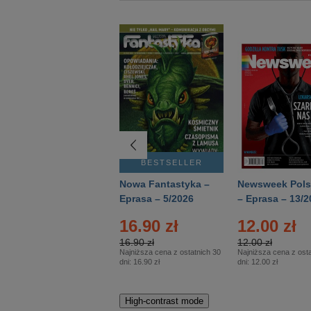
BESTSELLER
BESTSELLER
Deutsch Aktuell –
Nowa Fantastyka –
Newsweek Pols
Eprasa – 2/2026
Eprasa – 5/2026
– Eprasa – 13/2
16.90 zł
12.00 zł
16.90 zł
12.00 zł
Najniższa cena z ostatnich 30
Najniższa cena z osta
dni:
16.90 zł
dni:
12.00 zł
High-contrast mode