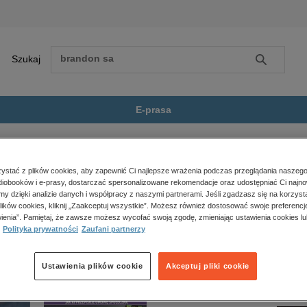
Szukaj
Szukaj
E-prasa
Sofia
Zobacz wszystkie E-prasa
polityka, społeczno-informacyjne
stać z plików cookies, aby zapewnić Ci najlepsze wrażenia podczas przeglądania naszego
iobooków i e-prasy, dostarczać spersonalizowane rekomendacje oraz udostępniać Ci najno
psychologiczne
 dostępny.
amy dzięki analizie danych i współpracy z naszymi partnerami. Jeśli zgadzasz się na korzyst
inne
lików cookies, kliknij „Zaakceptuj wszystkie”. Możesz również dostosować swoje preferencje
popularno-naukowe
ienia”. Pamiętaj, że zawsze możesz wycofać swoją zgodę, zmieniając ustawienia cookies lu
Polityka prywatności
Zaufani partnerzy
historia
zdrowie
religie
Ustawienia plików cookie
Akceptuj pliki cookie