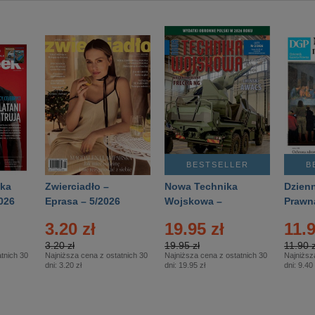
BESTSELLER
B
ka
Zwierciadło –
Nowa Technika
Dzienn
026
Eprasa – 5/2026
Wojskowa –
Prawn
Eprasa – 2/2026
65/20
3.20 zł
19.95 zł
11.9
3.20 zł
19.95 zł
11.90 z
tnich 30
Najniższa cena z ostatnich 30
Najniższa cena z ostatnich 30
Najniższ
dni:
3.20 zł
dni:
19.95 zł
dni:
9.40 