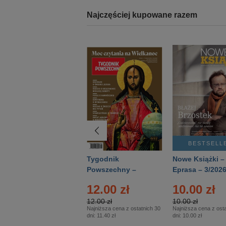
Najczęściej kupowane razem
BESTSELLER
BESTSELL
Technika
Tygodnik
Nowe Książki –
Wojskowa Historia
Powszechny –
Eprasa – 3/202
- Numer specjalny
Eprasa – 14/2026
12.00 zł
10.00 zł
– Eprasa – 2/2026
12.00 zł
10.00 zł
Najniższa cena z ostatnich 30
Najniższa cena z osta
dni:
11.40 zł
dni:
10.00 zł