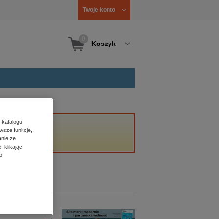
Twoje konto
0
Koszyk
 katalogu
wsze funkcje,
anie ze
, klikając
b