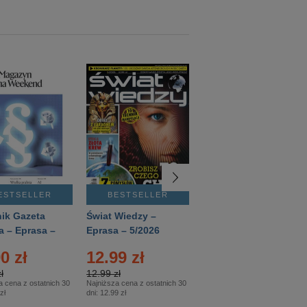
ESTSELLER
BESTSELLER
BESTSELLER
ik Gazeta
Świat Wiedzy –
T3 – Eprasa –
a – Eprasa –
Eprasa – 5/2026
4/2026
26
0 zł
12.99 zł
9.50 zł
ł
12.99 zł
9.50 zł
a cena z ostatnich 30
Najniższa cena z ostatnich 30
Najniższa cena z ostatnich 30
zł
dni:
12.99 zł
dni:
11.90 zł