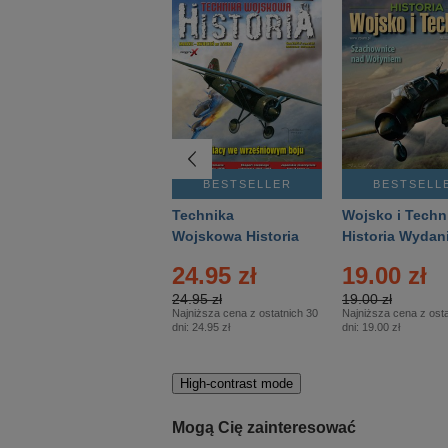
BESTSELLER
BESTSELLER
BESTSELL
Gość Niedzielny -
Technika
Wojsko i Techn
Warszawski –
Wojskowa Historia
Historia Wydan
Eprasa – 14/2026
– Eprasa – 2/2026
Specjalne – Ep
24.95 zł
19.00 zł
– 2/2026
24.95 zł
19.00 zł
Najniższa cena z ostatnich 30
Najniższa cena z osta
dni:
24.95 zł
dni:
19.00 zł
High-contrast mode
Mogą Cię zainteresować