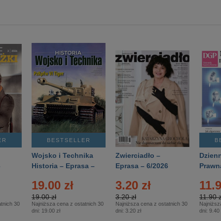
ER
BESTSELLER
B
Wojsko i Technika
Zwierciadło –
Dzienn
6
Historia – Eprasa –
Eprasa – 6/2026
Prawn
2/2026
74/20
19.00 zł
3.20 zł
11.9
19.00 zł
3.20 zł
11.90 z
tnich 30
Najniższa cena z ostatnich 30
Najniższa cena z ostatnich 30
Najniższ
dni:
19.00 zł
dni:
3.20 zł
dni:
9.40 