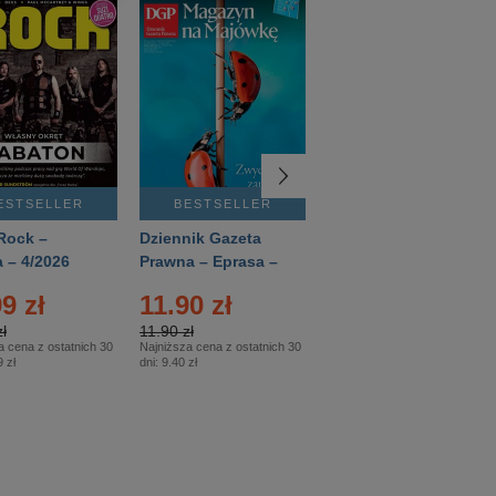
ESTSELLER
BESTSELLER
BESTSELLER
Rock –
Dziennik Gazeta
Świat Wiedzy
 – 4/2026
Prawna – Eprasa –
Historia – Eprasa –
83/2026
2/2026
9 zł
11.90 zł
13.99 zł
ł
11.90 zł
13.99 zł
a cena z ostatnich 30
Najniższa cena z ostatnich 30
Najniższa cena z ostatnich 30
 zł
dni:
9.40 zł
dni:
13.99 zł