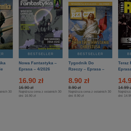
ER
BESTSELLER
BESTSELLER
B
ika
Nowa Fantastyka –
Tygodnik Do
Teraz 
ie
Eprasa – 4/2026
Rzeczy – Eprasa –
Eprasa
rasa
14/2026
16.90 zł
8.90 zł
14.9
16.90 zł
8.90 zł
14.99 z
tnich 30
Najniższa cena z ostatnich 30
Najniższa cena z ostatnich 30
Najniższ
dni:
16.90 zł
dni:
8.90 zł
dni:
14.99