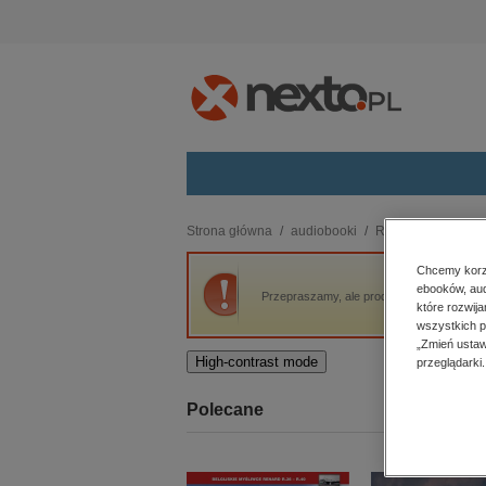
Kategorie
Strona główna
audiobooki
Romans i erotyka
budownictwo, aranżacja wnętrz
Chcemy korzy
ebooków, aud
biznesowe, branżowe, gospodarka
Przepraszamy, ale produkt „Sofia” nie jest
które rozwij
darmowe wydania
wszystkich p
dzienniki
„Zmień ustaw
High-contrast mode
przeglądarki.
edukacja
hobby, sport, rozrywka
Polecane
komputery, internet, technologie,
informatyka
kobiece, lifestyle, kultura