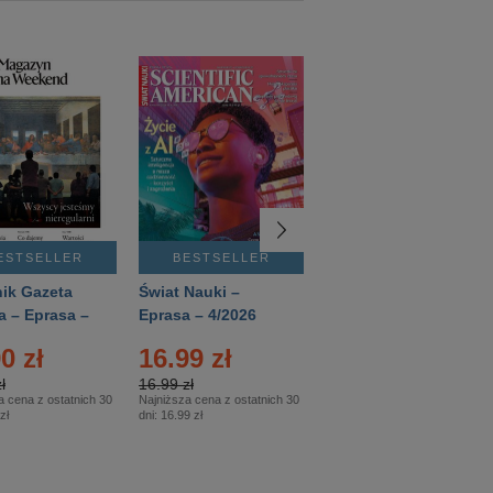
ESTSELLER
BESTSELLER
BESTSELLER
ik Gazeta
Świat Nauki –
Mówią Wieki –
a – Eprasa –
Eprasa – 4/2026
Eprasa – 3/2026
26
0 zł
16.99 zł
12.50 zł
ł
16.99 zł
12.50 zł
a cena z ostatnich 30
Najniższa cena z ostatnich 30
Najniższa cena z ostatnich 30
zł
dni:
16.99 zł
dni:
12.50 zł