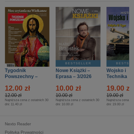
BESTSELLER
BESTSE
Tygodnik
Nowe Książki –
Wojsko i
Powszechny –
Eprasa – 3/2026
Technika
Eprasa – 14/2026
Historia – E
12.00 zł
10.00 zł
19.00 zł
– 2/2026
12.00 zł
10.00 zł
19.00 zł
Najniższa cena z ostatnich 30
Najniższa cena z ostatnich 30
Najniższa cena z o
dni:
11.40 zł
dni:
10.00 zł
dni:
19.00 zł
Nexto Reader
Polityka Prywatności