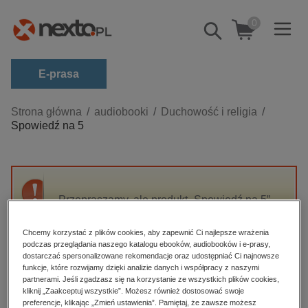
0
Pokaż/schowaj
wyszukiwarkę
E-prasa
Kategorie
Strona główna
audiobooki
Duchowość i religia
Spowiedź na 5
Zobacz wszystkie E-prasa
budownictwo, aranżacja wnętrz
biznesowe, branżowe, gospodarka
Przepraszamy, ale produkt „Spowiedź na 5”
darmowe wydania
nie jest dostępny.
dzienniki
Chcemy korzystać z plików cookies, aby zapewnić Ci najlepsze wrażenia
podczas przeglądania naszego katalogu ebooków, audiobooków i e-prasy,
edukacja
High-contrast mode
dostarczać spersonalizowane rekomendacje oraz udostępniać Ci najnowsze
hobby, sport, rozrywka
funkcje, które rozwijamy dzięki analizie danych i współpracy z naszymi
partnerami. Jeśli zgadzasz się na korzystanie ze wszystkich plików cookies,
Polecane
komputery, internet, technologie, informatyka
kliknij „Zaakceptuj wszystkie”. Możesz również dostosować swoje
preferencje, klikając „Zmień ustawienia”. Pamiętaj, że zawsze możesz