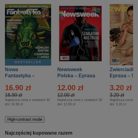
BESTSELLER
Nowa
Newsweek
Zwierciadło
Fantastyka –
Polska – Eprasa
Eprasa – 5/
Eprasa – 5/2026
– 13/2026
16.90 zł
12.00 zł
3.20 zł
16.90 zł
12.00 zł
3.20 zł
Najniższa cena z ostatnich 30
Najniższa cena z ostatnich 30
Najniższa cena z o
dni:
16.90 zł
dni:
12.00 zł
dni:
3.20 zł
High-contrast mode
Najczęściej kupowane razem