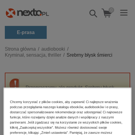
0
Pokaż/schowaj
wyszukiwarkę
E-prasa
Kategorie
Strona główna
audiobooki
Kryminał, sensacja, thriller
Srebrny błysk śmierci
Zobacz wszystkie E-prasa
budownictwo, aranżacja wnętrz
biznesowe, branżowe, gospodarka
Przepraszamy, ale produkt „Srebrny błysk
darmowe wydania
śmierci” nie jest dostępny.
dzienniki
Chcemy korzystać z plików cookies, aby zapewnić Ci najlepsze wrażenia
podczas przeglądania naszego katalogu ebooków, audiobooków i e-prasy,
edukacja
High-contrast mode
dostarczać spersonalizowane rekomendacje oraz udostępniać Ci najnowsze
hobby, sport, rozrywka
funkcje, które rozwijamy dzięki analizie danych i współpracy z naszymi
partnerami. Jeśli zgadzasz się na korzystanie ze wszystkich plików cookies,
Polecane
komputery, internet, technologie, informatyka
kliknij „Zaakceptuj wszystkie”. Możesz również dostosować swoje
preferencje, klikając „Zmień ustawienia”. Pamiętaj, że zawsze możesz