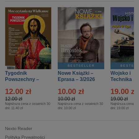
BESTSELLER
BESTSE
Tygodnik
Nowe Książki –
Wojsko i
Powszechny –
Eprasa – 3/2026
Technika
Eprasa – 14/2026
Historia – E
12.00 zł
10.00 zł
19.00 zł
– 2/2026
12.00 zł
10.00 zł
19.00 zł
Najniższa cena z ostatnich 30
Najniższa cena z ostatnich 30
Najniższa cena z o
dni:
11.40 zł
dni:
10.00 zł
dni:
19.00 zł
Nexto Reader
Polityka Prywatności