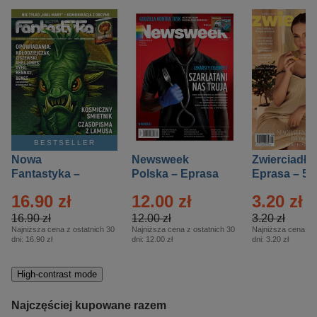
BESTSELLER
Nowa
Newsweek
Zwierciadło
Fantastyka –
Polska – Eprasa
Eprasa – 5/
Eprasa – 5/2026
– 13/2026
16.90 zł
12.00 zł
3.20 zł
16.90 zł
12.00 zł
3.20 zł
Najniższa cena z ostatnich 30
Najniższa cena z ostatnich 30
Najniższa cena z o
dni:
16.90 zł
dni:
12.00 zł
dni:
3.20 zł
High-contrast mode
Najczęściej kupowane razem