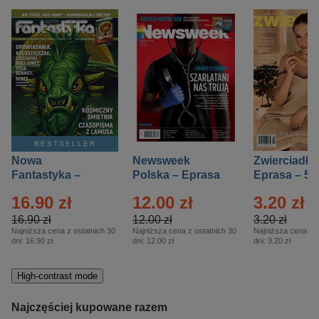
BESTSELLER
Nowa
Newsweek
Zwierciadło
Fantastyka –
Polska – Eprasa
Eprasa – 5/
Eprasa – 5/2026
– 13/2026
16.90 zł
12.00 zł
3.20 zł
16.90 zł
12.00 zł
3.20 zł
Najniższa cena z ostatnich 30
Najniższa cena z ostatnich 30
Najniższa cena z o
dni:
16.90 zł
dni:
12.00 zł
dni:
3.20 zł
High-contrast mode
Najczęściej kupowane razem