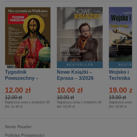
BESTSELLER
BESTSE
Tygodnik
Nowe Książki –
Wojsko i
Powszechny –
Eprasa – 3/2026
Technika
Eprasa – 14/2026
Historia – E
12.00 zł
10.00 zł
19.00 zł
– 2/2026
12.00 zł
10.00 zł
19.00 zł
Najniższa cena z ostatnich 30
Najniższa cena z ostatnich 30
Najniższa cena z o
dni:
11.40 zł
dni:
10.00 zł
dni:
19.00 zł
Nexto Reader
Polityka Prywatności