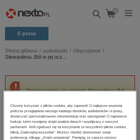
0
Pokaż/schowaj
wyszukiwarkę
E-prasa
Kategorie
Strona główna
audiobooki
Obyczajowe
Stewardesa. Ból w jej ocz...
Zobacz wszystkie E-prasa
budownictwo, aranżacja wnętrz
biznesowe, branżowe, gospodarka
Przepraszamy, ale produkt „Stewardesa. Ból
darmowe wydania
w jej oczach” nie jest dostępny.
dzienniki
Chcemy korzystać z plików cookies, aby zapewnić Ci najlepsze wrażenia
podczas przeglądania naszego katalogu ebooków, audiobooków i e-prasy,
edukacja
High-contrast mode
dostarczać spersonalizowane rekomendacje oraz udostępniać Ci najnowsze
hobby, sport, rozrywka
funkcje, które rozwijamy dzięki analizie danych i współpracy z naszymi
partnerami. Jeśli zgadzasz się na korzystanie ze wszystkich plików cookies,
Polecane
komputery, internet, technologie, informatyka
kliknij „Zaakceptuj wszystkie”. Możesz również dostosować swoje
preferencje, klikając „Zmień ustawienia”. Pamiętaj, że zawsze możesz