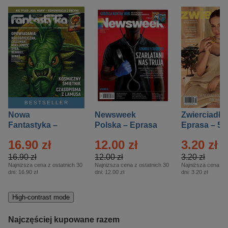
BESTSELLER
Nowa
Newsweek
Zwierciadło
Fantastyka –
Polska – Eprasa
Eprasa – 5/
Eprasa – 5/2026
– 13/2026
16.90 zł
12.00 zł
3.20 zł
16.90 zł
12.00 zł
3.20 zł
Najniższa cena z ostatnich 30
Najniższa cena z ostatnich 30
Najniższa cena z o
dni:
16.90 zł
dni:
12.00 zł
dni:
3.20 zł
High-contrast mode
Najczęściej kupowane razem