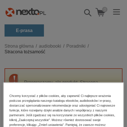
0
Pokaż/schowaj
wyszukiwarkę
E-prasa
Kategorie
Strona główna
audiobooki
Poradniki
Stracona tożsamość
Zobacz wszystkie E-prasa
budownictwo, aranżacja wnętrz
biznesowe, branżowe, gospodarka
Przepraszamy, ale produkt „Stracona
darmowe wydania
tożsamość” nie jest dostępny.
dzienniki
Chcemy korzystać z plików cookies, aby zapewnić Ci najlepsze wrażenia
podczas przeglądania naszego katalogu ebooków, audiobooków i e-prasy,
edukacja
High-contrast mode
dostarczać spersonalizowane rekomendacje oraz udostępniać Ci najnowsze
hobby, sport, rozrywka
funkcje, które rozwijamy dzięki analizie danych i współpracy z naszymi
partnerami. Jeśli zgadzasz się na korzystanie ze wszystkich plików cookies,
Polecane
komputery, internet, technologie, informatyka
kliknij „Zaakceptuj wszystkie”. Możesz również dostosować swoje
preferencje, klikając „Zmień ustawienia”. Pamiętaj, że zawsze możesz