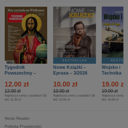
BESTSELLER
BESTSE
Tygodnik
Nowe Książki –
Wojsko i
Powszechny –
Eprasa – 3/2026
Technika
Eprasa – 14/2026
Historia – E
12.00 zł
10.00 zł
19.00 zł
– 2/2026
12.00 zł
10.00 zł
19.00 zł
Najniższa cena z ostatnich 30
Najniższa cena z ostatnich 30
Najniższa cena z o
dni:
11.40 zł
dni:
10.00 zł
dni:
19.00 zł
Nexto Reader
Polityka Prywatności