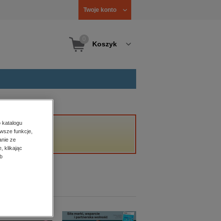
Twoje konto
0
Koszyk
 katalogu
wsze funkcje,
anie ze
, klikając
b