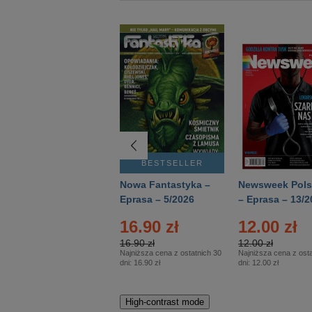
BESTSELLER
BESTSELLER
Deutsch Aktuell –
Nowa Fantastyka –
Newsweek Pols
Eprasa – 2/2026
Eprasa – 5/2026
– Eprasa – 13/2
16.90 zł
12.00 zł
16.90 zł
12.00 zł
Najniższa cena z ostatnich 30
Najniższa cena z osta
dni:
16.90 zł
dni:
12.00 zł
High-contrast mode