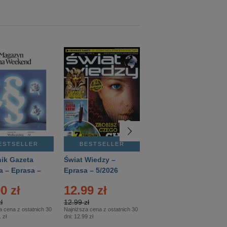
ESTSELLER
BESTSELLER
BESTSELLER
ik Gazeta
Świat Wiedzy –
T3 – Eprasa –
a – Eprasa –
Eprasa – 5/2026
4/2026
26
0 zł
12.99 zł
9.50 zł
ł
12.99 zł
9.50 zł
a cena z ostatnich 30
Najniższa cena z ostatnich 30
Najniższa cena z ostatnich 30
 zł
dni:
12.99 zł
dni:
11.90 zł