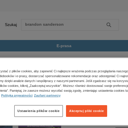
Szukaj
Szukaj
E-prasa
eży
Szkoła szpiegów. Rewolucj...
Zobacz wszystkie E-prasa
polityka, społeczno-informacyjne
stać z plików cookies, aby zapewnić Ci najlepsze wrażenia podczas przeglądania naszego
iobooków i e-prasy, dostarczać spersonalizowane rekomendacje oraz udostępniać Ci najno
psychologiczne
w. Rewolucja” nie jest dostępny.
amy dzięki analizie danych i współpracy z naszymi partnerami. Jeśli zgadzasz się na korzyst
inne
lików cookies, kliknij „Zaakceptuj wszystkie”. Możesz również dostosować swoje preferencje
popularno-naukowe
ienia”. Pamiętaj, że zawsze możesz wycofać swoją zgodę, zmieniając ustawienia cookies lu
Polityka prywatności
Zaufani partnerzy
historia
zdrowie
religie
Ustawienia plików cookie
Akceptuj pliki cookie