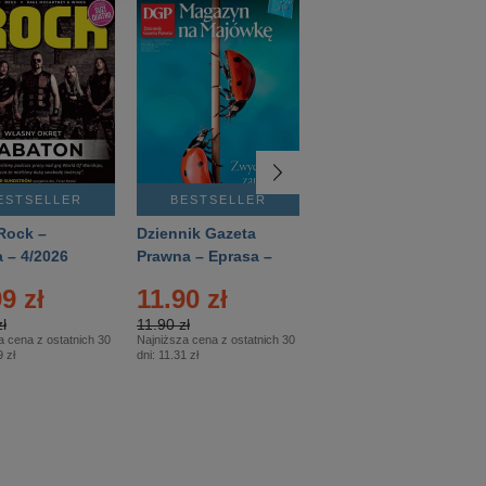
ESTSELLER
BESTSELLER
BESTSELLER
Rock –
Dziennik Gazeta
Świat Wiedzy
 – 4/2026
Prawna – Eprasa –
Historia – Eprasa –
83/2026
2/2026
9 zł
11.90 zł
13.99 zł
ł
11.90 zł
13.99 zł
a cena z ostatnich 30
Najniższa cena z ostatnich 30
Najniższa cena z ostatnich 30
 zł
dni:
11.31 zł
dni:
13.99 zł