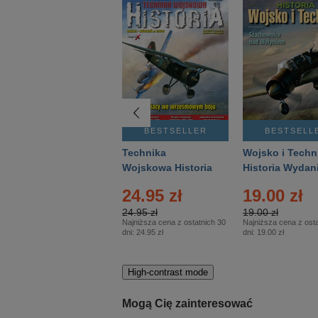
BESTSELLER
BESTSELLER
BESTSELL
Gość Niedzielny -
Technika
Wojsko i Techn
Warszawski –
Wojskowa Historia
Historia Wydan
Eprasa – 14/2026
– Eprasa – 2/2026
Specjalne – Ep
24.95 zł
19.00 zł
– 2/2026
24.95 zł
19.00 zł
Najniższa cena z ostatnich 30
Najniższa cena z osta
dni:
24.95 zł
dni:
19.00 zł
High-contrast mode
Mogą Cię zainteresować