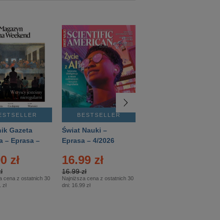
ESTSELLER
BESTSELLER
BESTSELLER
ik Gazeta
Świat Nauki –
Mówią Wieki –
a – Eprasa –
Eprasa – 4/2026
Eprasa – 3/2026
26
0 zł
16.99 zł
12.50 zł
ł
16.99 zł
12.50 zł
a cena z ostatnich 30
Najniższa cena z ostatnich 30
Najniższa cena z ostatnich 30
 zł
dni:
16.99 zł
dni:
12.50 zł