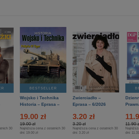
ER
BESTSELLER
B
Wojsko i Technika
Zwierciadło –
Dzienn
6
Historia – Eprasa –
Eprasa – 6/2026
Prawn
2/2026
74/20
19.00 zł
3.20 zł
11.9
19.00 zł
3.20 zł
11.90 z
tnich 30
Najniższa cena z ostatnich 30
Najniższa cena z ostatnich 30
Najniższ
dni:
19.00 zł
dni:
3.20 zł
dni:
11.31