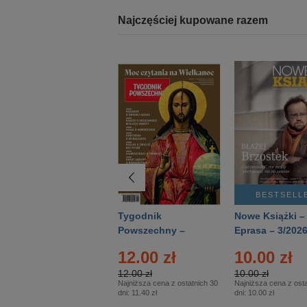
Najczęściej kupowane razem
BESTSELLER
BESTSELL
Technika
Tygodnik
Nowe Książki –
Wojskowa Historia
Powszechny –
Eprasa – 3/202
- Numer specjalny
Eprasa – 14/2026
12.00 zł
10.00 zł
– Eprasa – 2/2026
12.00 zł
10.00 zł
Najniższa cena z ostatnich 30
Najniższa cena z osta
dni:
11.40 zł
dni:
10.00 zł