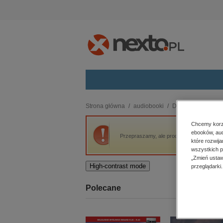
Kategorie
Strona główna
audiobooki
Dla dzieci i młodzi
budownictwo, aranżacja wnętrz
Chcemy korzy
ebooków, aud
biznesowe, branżowe, gospodarka
Przepraszamy, ale produkt „Szkoła szpiegó
które rozwij
darmowe wydania
wszystkich p
dzienniki
„Zmień ustaw
High-contrast mode
przeglądarki.
edukacja
hobby, sport, rozrywka
Polecane
komputery, internet, technologie,
informatyka
kobiece, lifestyle, kultura