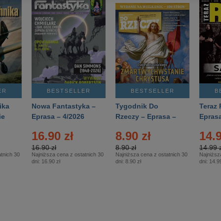
ER
BESTSELLER
BESTSELLER
B
ika
Nowa Fantastyka –
Tygodnik Do
Teraz 
ie
Eprasa – 4/2026
Rzeczy – Eprasa –
Eprasa
rasa
14/2026
16.90 zł
8.90 zł
14.9
16.90 zł
8.90 zł
14.99 z
tnich 30
Najniższa cena z ostatnich 30
Najniższa cena z ostatnich 30
Najniższ
dni:
16.90 zł
dni:
8.90 zł
dni:
14.99