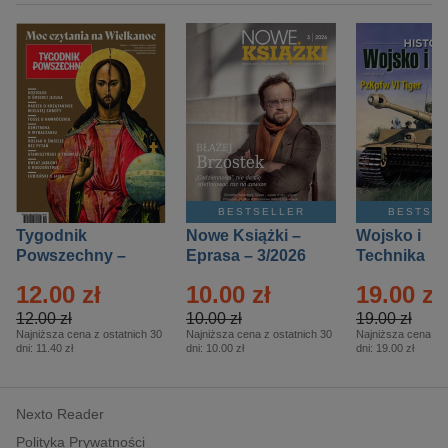
BESTSELLER
BESTSE
Tygodnik
Nowe Książki –
Wojsko i
Powszechny –
Eprasa – 3/2026
Technika
Eprasa – 14/2026
Historia – E
12.00 zł
10.00 zł
19.00 zł
– 2/2026
12.00 zł
10.00 zł
19.00 zł
Najniższa cena z ostatnich 30
Najniższa cena z ostatnich 30
Najniższa cena z o
dni:
11.40 zł
dni:
10.00 zł
dni:
19.00 zł
Nexto Reader
Polityka Prywatności