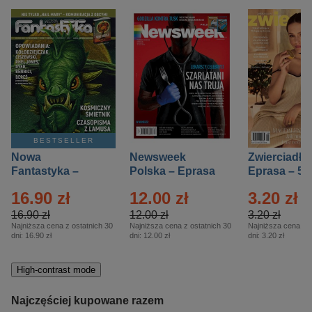
BESTSELLER
Nowa
Newsweek
Zwierciadło
Fantastyka –
Polska – Eprasa
Eprasa – 5/
Eprasa – 5/2026
– 13/2026
16.90 zł
12.00 zł
3.20 zł
16.90 zł
12.00 zł
3.20 zł
Najniższa cena z ostatnich 30
Najniższa cena z ostatnich 30
Najniższa cena z o
dni:
16.90 zł
dni:
12.00 zł
dni:
3.20 zł
High-contrast mode
Najczęściej kupowane razem