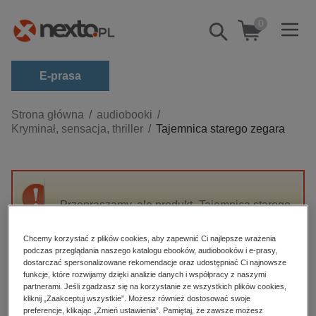
0
Pokaż/schowaj
wyszukiwarkę
E-prasa
Kategorie
Strona główna
audiobooki
Kryminał, sensacja, thriller
Tajemnica starego zegara
Zobacz wszystkie E-prasa
budownictwo, aranżacja wnętrz
biznesowe, branżowe, gospodarka
Przepraszamy, ale produkt „Tajemnica starego
darmowe wydania
zegara” nie jest dostępny.
dzienniki
Chcemy korzystać z plików cookies, aby zapewnić Ci najlepsze wrażenia
podczas przeglądania naszego katalogu ebooków, audiobooków i e-prasy,
edukacja
High-contrast mode
dostarczać spersonalizowane rekomendacje oraz udostępniać Ci najnowsze
hobby, sport, rozrywka
funkcje, które rozwijamy dzięki analizie danych i współpracy z naszymi
partnerami. Jeśli zgadzasz się na korzystanie ze wszystkich plików cookies,
Polecane
komputery, internet, technologie, informatyka
kliknij „Zaakceptuj wszystkie”. Możesz również dostosować swoje
preferencje, klikając „Zmień ustawienia”. Pamiętaj, że zawsze możesz