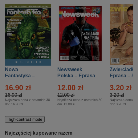
BESTSELLER
Nowa
Newsweek
Zwierciadło
Fantastyka –
Polska – Eprasa
Eprasa – 5/
Eprasa – 5/2026
– 13/2026
16.90 zł
12.00 zł
3.20 zł
16.90 zł
12.00 zł
3.20 zł
Najniższa cena z ostatnich 30
Najniższa cena z ostatnich 30
Najniższa cena z o
dni:
16.90 zł
dni:
12.00 zł
dni:
3.20 zł
High-contrast mode
Najczęściej kupowane razem