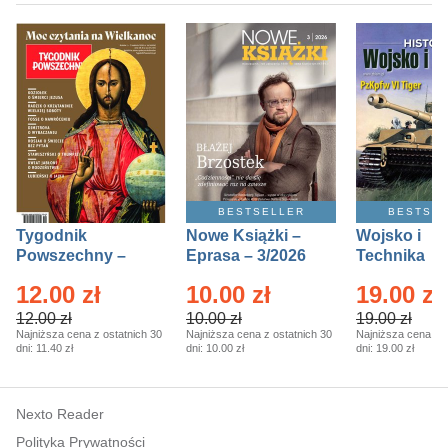
BESTSELLER
BESTSE
Tygodnik
Nowe Książki –
Wojsko i
Powszechny –
Eprasa – 3/2026
Technika
Eprasa – 14/2026
Historia – E
12.00 zł
10.00 zł
19.00 zł
– 2/2026
12.00 zł
10.00 zł
19.00 zł
Najniższa cena z ostatnich 30
Najniższa cena z ostatnich 30
Najniższa cena z o
dni:
11.40 zł
dni:
10.00 zł
dni:
19.00 zł
Nexto Reader
Polityka Prywatności