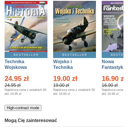
kobiece, lifestyle, kultura
polityka, społeczno-informacyjne
psychologiczne
inne
popularno-naukowe
historia
BESTSELLER
BESTSELLER
BESTSE
zdrowie
Technika
Wojsko i
Nowa
religie
Wojskowa
Technika
Fantastyka 
Historia – Eprasa
Historia Wydanie
Eprasa – 4/
24.95 zł
19.00 zł
16.90 zł
– 2/2026
Specjalne –
Eprasa – 2/2026
24.95 zł
19.00 zł
16.90 zł
Najniższa cena z ostatnich 30
Najniższa cena z ostatnich 30
Najniższa cena z o
dni:
24.95 zł
dni:
19.00 zł
dni:
16.90 zł
High-contrast mode
Mogą Cię zainteresować