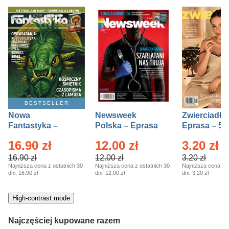
BESTSELLER
Nowa
Newsweek
Zwierciadło
Fantastyka –
Polska – Eprasa
Eprasa – 5/
Eprasa – 5/2026
– 13/2026
16.90 zł
12.00 zł
3.20 zł
16.90 zł
12.00 zł
3.20 zł
Najniższa cena z ostatnich 30
Najniższa cena z ostatnich 30
Najniższa cena z o
dni:
16.90 zł
dni:
12.00 zł
dni:
3.20 zł
High-contrast mode
Najczęściej kupowane razem