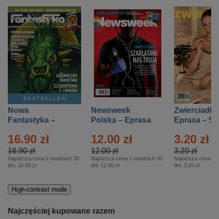
BESTSELLER
Nowa
Newsweek
Zwierciadło
Fantastyka –
Polska – Eprasa
Eprasa – 5/
Eprasa – 5/2026
– 13/2026
16.90 zł
12.00 zł
3.20 zł
16.90 zł
12.00 zł
3.20 zł
Najniższa cena z ostatnich 30
Najniższa cena z ostatnich 30
Najniższa cena z o
dni:
16.90 zł
dni:
12.00 zł
dni:
3.20 zł
High-contrast mode
Najczęściej kupowane razem