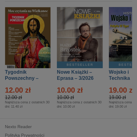
BESTSELLER
BESTSE
Tygodnik
Nowe Książki –
Wojsko i
Powszechny –
Eprasa – 3/2026
Technika
Eprasa – 14/2026
Historia – E
12.00 zł
10.00 zł
19.00 zł
– 2/2026
12.00 zł
10.00 zł
19.00 zł
Najniższa cena z ostatnich 30
Najniższa cena z ostatnich 30
Najniższa cena z o
dni:
11.40 zł
dni:
10.00 zł
dni:
19.00 zł
Nexto Reader
Polityka Prywatności