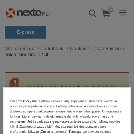
0
Pokaż/schowaj
wyszukiwarkę
E-prasa
Kategorie
Strona główna
audiobooki
Naukowe i akademickie
Tokio. Godzina 12.30
Zobacz wszystkie E-prasa
budownictwo, aranżacja wnętrz
biznesowe, branżowe, gospodarka
Przepraszamy, ale produkt „Tokio. Godzina
darmowe wydania
12.30” nie jest dostępny.
dzienniki
Chcemy korzystać z plików cookies, aby zapewnić Ci najlepsze wrażenia
podczas przeglądania naszego katalogu ebooków, audiobooków i e-prasy,
edukacja
High-contrast mode
dostarczać spersonalizowane rekomendacje oraz udostępniać Ci najnowsze
hobby, sport, rozrywka
funkcje, które rozwijamy dzięki analizie danych i współpracy z naszymi
partnerami. Jeśli zgadzasz się na korzystanie ze wszystkich plików cookies,
Polecane
komputery, internet, technologie, informatyka
kliknij „Zaakceptuj wszystkie”. Możesz również dostosować swoje
preferencje, klikając „Zmień ustawienia”. Pamiętaj, że zawsze możesz