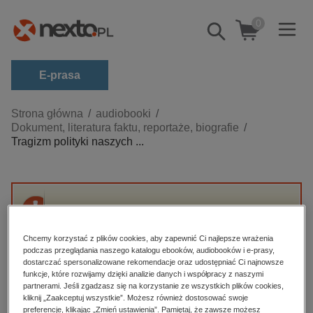
0
Pokaż/schowaj
wyszukiwarkę
E-prasa
Kategorie
Strona główna
audiobooki
Dokument, literatura faktu, reportaże, biografie
Zobacz wszystkie E-prasa
Tragizm polityki naszych ...
budownictwo, aranżacja wnętrz
biznesowe, branżowe, gospodarka
darmowe wydania
Przepraszamy, ale produkt „Tragizm polityki
dzienniki
naszych czasów” nie jest dostępny.
Chcemy korzystać z plików cookies, aby zapewnić Ci najlepsze wrażenia
edukacja
podczas przeglądania naszego katalogu ebooków, audiobooków i e-prasy,
dostarczać spersonalizowane rekomendacje oraz udostępniać Ci najnowsze
High-contrast mode
hobby, sport, rozrywka
funkcje, które rozwijamy dzięki analizie danych i współpracy z naszymi
partnerami. Jeśli zgadzasz się na korzystanie ze wszystkich plików cookies,
komputery, internet, technologie, informatyka
kliknij „Zaakceptuj wszystkie”. Możesz również dostosować swoje
Polecane
preferencje, klikając „Zmień ustawienia”. Pamiętaj, że zawsze możesz