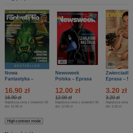
BESTSELLER
Nowa
Newsweek
Zwierciadło
Fantastyka –
Polska – Eprasa
Eprasa – 5/
Eprasa – 5/2026
– 13/2026
16.90 zł
12.00 zł
3.20 zł
16.90 zł
12.00 zł
3.20 zł
Najniższa cena z ostatnich 30
Najniższa cena z ostatnich 30
Najniższa cena z o
dni:
16.90 zł
dni:
12.00 zł
dni:
3.20 zł
High-contrast mode